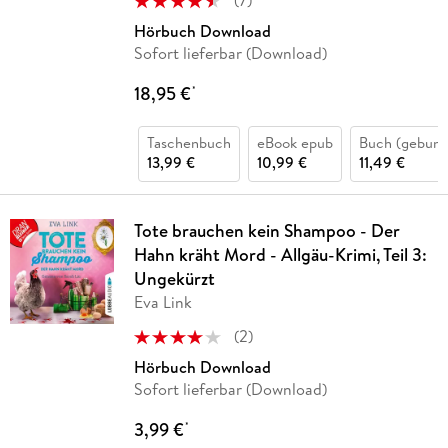
(
7
)
Hörbuch Download
Sofort lieferbar (Download)
18,95 €
*
Taschenbuch
eBook epub
Buch (gebund
13,99 €
10,99 €
11,49 €
Tote brauchen kein Shampoo - Der
Hahn kräht Mord - Allgäu-Krimi, Teil 3:
Ungekürzt
Eva Link
(
2
)
Hörbuch Download
Sofort lieferbar (Download)
3,99 €
*