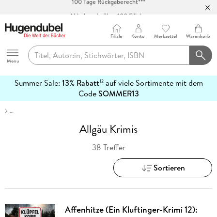
Abholung in über 100 Filialen
Filiale
Konto
Merkzettel
Warenkorb
Hugendubel
Menu
Summer Sale:
13% Rabatt
auf viele Sortimente mit dem
12
mehr
Code
SOMMER13
erfahren
…
Allgäu Krimis
38 Treffer
Sortieren
Affenhitze (Ein Kluftinger-Krimi 12):