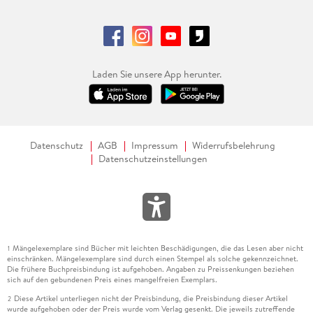
Laden Sie unsere App herunter.
Datenschutz
AGB
Impressum
Widerrufsbelehrung
Datenschutzeinstellungen
Mängelexemplare sind Bücher mit leichten Beschädigungen, die das Lesen aber nicht
1
einschränken. Mängelexemplare sind durch einen Stempel als solche gekennzeichnet.
Die frühere Buchpreisbindung ist aufgehoben. Angaben zu Preissenkungen beziehen
sich auf den gebundenen Preis eines mangelfreien Exemplars.
Diese Artikel unterliegen nicht der Preisbindung, die Preisbindung dieser Artikel
2
wurde aufgehoben oder der Preis wurde vom Verlag gesenkt. Die jeweils zutreffende