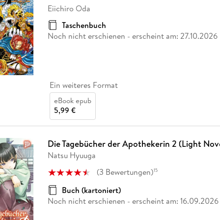
Fremdsprachige Bücher
n Lernhilfen
 Jugendbücher
eiber
Hörbuch Downloads im Bundle
Eiichiro Oda
cher
 Vergleich
 Puzzlezubehör
Lernen
New Adult
STABILO
Taschenbücher
hilfen
hriller
Taschenbuch
 Backen
er
lender
Ratgeber
Noch nicht erschienen
- erscheint am:
27.10.2026
op
hriller
Romance
Sachbücher
precher:innen
Science Fiction
Ein weiteres Format
Fremdsprachige Bücher
eBook epub
5,99 €
Die Tagebücher der Apothekerin 2 (Light Nov
Natsu Hyuuga
(
3
Bewertungen
)
15
Buch (kartoniert)
Noch nicht erschienen
- erscheint am:
16.09.2026