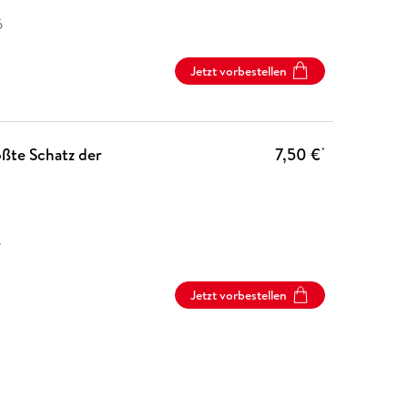
6
Jetzt vorbestellen
ößte Schatz der
7,50 €
*
7
Jetzt vorbestellen