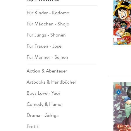
Leseempfehlung
eBook Abonnement
Postkarten
Westerman
Kinder- &
Kugelschr
Hörbuchsprecher
Günstige Spielwaren
Wochenkalender
Kinderbü
Romane
Geräte im
Puzzles &
Schule & 
Für Kinder - Kodomo
Buchtrends auf Social Media
eBooks verschenken
Klett Lern
Krimis & T
Buchkalender
Kochen &
Sachbüch
Sprachka
büchermenschen
Duden Sh
Romane
Für Mädchen - Shojo
Krimis & T
Top Autor:innen
Hörspiele
Für Jungs - Shonen
Manga
Top Serien
Hörbuchs
Für Frauen - Josei
Gebrauchtbuch
Für Männer - Seinen
Action & Abenteuer
Artbooks & Handbücher
Boys Love - Yaoi
Comedy & Humor
Drama - Gekiga
Erotik