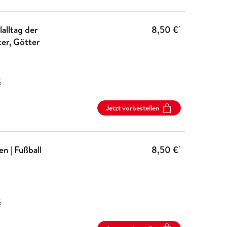
alltag der
8,50 €
*
ter, Götter
6
Jetzt vorbestellen
n | Fußball
8,50 €
*
6