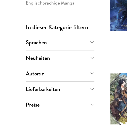
Englischprachige Manga
In dieser Kategorie filtern
Sprachen
Deutsch
(
871
)
Neuheiten
Demnächst
(
867
)
Autor:in
Letzte 30 Tage
(
4
)
Lieferbarkeiten
Letzte 90 Tage
(
4
)
Vorbestellbar
(
871
)
Hidenori Kusaka
(
6
)
Preise
Satoshi Yamamoto
(
6
)
0-5 €
(
0
)
Ai Yazawa
(
5
)