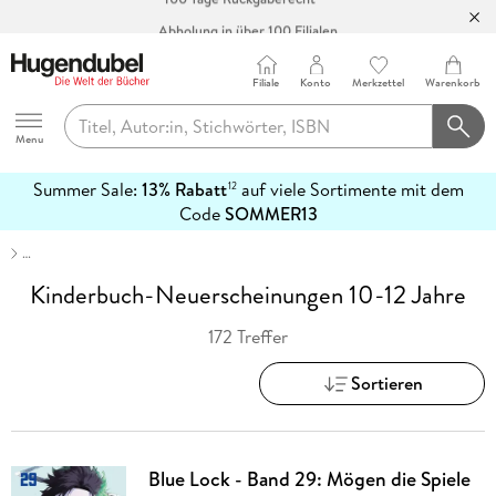
Abholung in über 100 Filialen
Filiale
Konto
Merkzettel
Warenkorb
Hugendubel
Menu
Summer Sale:
13% Rabatt
auf viele Sortimente mit dem
12
mehr
Code
SOMMER13
erfahren
…
Kinderbuch-Neuerscheinungen 10-12 Jahre
172 Treffer
Sortieren
Blue Lock - Band 29: Mögen die Spiele