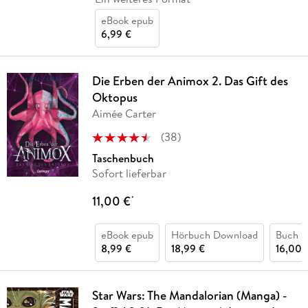
eBook epub
6,99 €
Die Erben der Animox 2. Das Gift des
Oktopus
Aimée Carter
(
38
)
Taschenbuch
Sofort lieferbar
11,00 €
*
eBook epub
Hörbuch Download
Buch (
8,99 €
18,99 €
16,00 
Star Wars: The Mandalorian (Manga) -