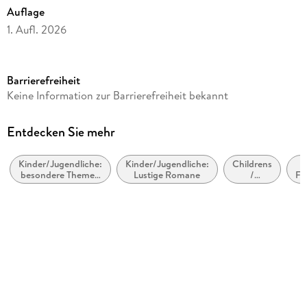
Auflage
1. Aufl. 2026
Seitenanzahl
224
Barrierefreiheit
Altersempfehlung
Keine Information zur Barrierefreiheit bekannt
ab 10 Jahre
Reihe
Entdecken Sie mehr
Gregs Tagebuch, 21
Kinder/Jugendliche:
Kinder/Jugendliche:
Childrens
K
Autor/Autorin
besondere Themen
Lustige Romane
/
Fr
Jeff Kinney
& Vergleichbares
Teenage
fiction:
Übersetzung
stories as
diaries /
Dietmar Schmidt
journals /
letters
Verlag/Hersteller
Baumhaus Verlag GmbH
Originaltitel
Diary of a Wimpy Kid 21