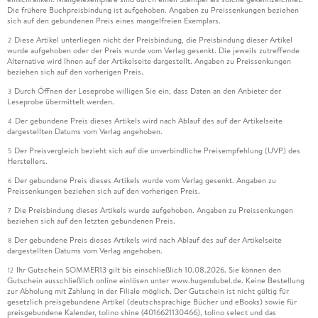
Die frühere Buchpreisbindung ist aufgehoben. Angaben zu Preissenkungen beziehen
sich auf den gebundenen Preis eines mangelfreien Exemplars.
Diese Artikel unterliegen nicht der Preisbindung, die Preisbindung dieser Artikel
2
wurde aufgehoben oder der Preis wurde vom Verlag gesenkt. Die jeweils zutreffende
Alternative wird Ihnen auf der Artikelseite dargestellt. Angaben zu Preissenkungen
beziehen sich auf den vorherigen Preis.
Durch Öffnen der Leseprobe willigen Sie ein, dass Daten an den Anbieter der
3
Leseprobe übermittelt werden.
Der gebundene Preis dieses Artikels wird nach Ablauf des auf der Artikelseite
4
dargestellten Datums vom Verlag angehoben.
Der Preisvergleich bezieht sich auf die unverbindliche Preisempfehlung (UVP) des
5
Herstellers.
Der gebundene Preis dieses Artikels wurde vom Verlag gesenkt. Angaben zu
6
Preissenkungen beziehen sich auf den vorherigen Preis.
Die Preisbindung dieses Artikels wurde aufgehoben. Angaben zu Preissenkungen
7
beziehen sich auf den letzten gebundenen Preis.
Der gebundene Preis dieses Artikels wird nach Ablauf des auf der Artikelseite
8
dargestellten Datums vom Verlag angehoben.
Ihr Gutschein SOMMER13 gilt bis einschließlich 10.08.2026. Sie können den
12
Gutschein ausschließlich online einlösen unter www.hugendubel.de. Keine Bestellung
zur Abholung mit Zahlung in der Filiale möglich. Der Gutschein ist nicht gültig für
gesetzlich preisgebundene Artikel (deutschsprachige Bücher und eBooks) sowie für
preisgebundene Kalender, tolino shine (4016621130466), tolino select und das