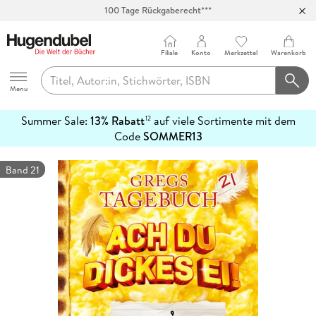
100 Tage Rückgaberecht***
Abholung in über 100 Filialen
Filiale
Konto
Merkzettel
Warenkorb
Hugendubel
Menu
Summer Sale:
13% Rabatt
auf viele Sortimente mit dem
12
mehr
Code
SOMMER13
erfahren
Band 21