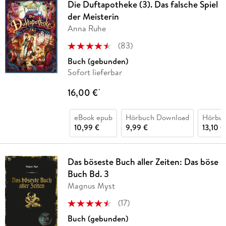
Die Duftapotheke (3). Das falsche Spiel
der Meisterin
Anna Ruhe
(
83
)
Buch (gebunden)
Sofort lieferbar
16,00 €
*
eBook epub
Hörbuch Download
Hörbu
10,99 €
9,99 €
13,10 €
Das böseste Buch aller Zeiten: Das böse
Buch Bd. 3
Magnus Myst
(
17
)
Buch (gebunden)