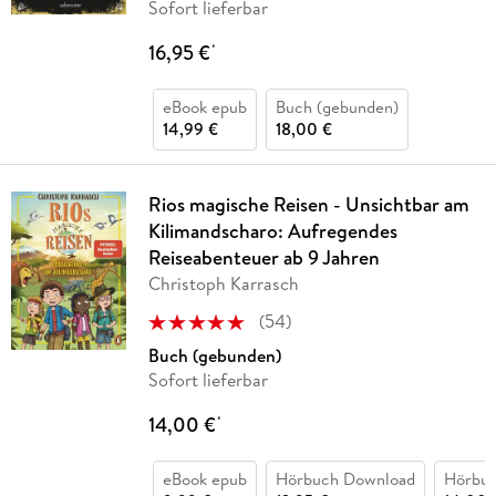
Sofort lieferbar
16,95 €
*
eBook epub
Buch (gebunden)
14,99 €
18,00 €
Rios magische Reisen - Unsichtbar am
Kilimandscharo: Aufregendes
Reiseabenteuer ab 9 Jahren
Christoph Karrasch
(
54
)
Buch (gebunden)
Sofort lieferbar
14,00 €
*
eBook epub
Hörbuch Download
Hörbu