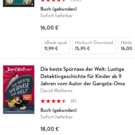
Buch (gebunden)
Sofort lieferbar
16,00 €
*
eBook epub
Hörbuch Download
Hörbu
11,99 €
15,95 €
16,00 
Die beste Spürnase der Welt: Lustige
Detektivgeschichte für Kinder ab 9
Jahren vom Autor der Gangsta-Oma
David Walliams
(
4
)
Buch (gebunden)
Sofort lieferbar
18,00 €
*