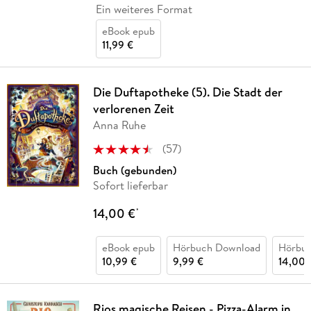
Ein weiteres Format
eBook epub
11,99 €
Die Duftapotheke (5). Die Stadt der
verlorenen Zeit
Anna Ruhe
(
57
)
Buch (gebunden)
Sofort lieferbar
14,00 €
*
eBook epub
Hörbuch Download
Hörbu
10,99 €
9,99 €
14,00 
Rios magische Reisen - Pizza-Alarm in