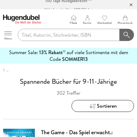
Abholung in über 100 Filialen
Filiale
Konto
Merkzettel
Warenkorb
Hugendubel
Menu
Summer Sale:
13% Rabatt
auf viele Sortimente mit dem
12
mehr
Code
SOMMER13
erfahren
…
Spannende Bücher für 9-11-Jährige
302 Treffer
Sortieren
The Game - Das Spiel erwacht.: