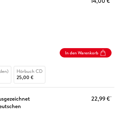
14,00 €
In den Warenkorb
den)
Hörbuch CD
25,00 €
usgezeichnet
22,99 €
*
eutschen