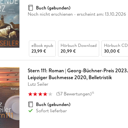
Fremdsprachige Bücher
n Lernhilfen
 Jugendbücher
eiber
Hörbuch Downloads im Bundle
cher
 Vergleich
 Puzzlezubehör
Lernen
New Adult
STABILO
Buch (gebunden)
Taschenbücher
hilfen
hriller
Noch nicht erschienen
- erscheint am:
13.10.2026
 Backen
er
lender
Ratgeber
op
hriller
Romance
Sachbücher
precher:innen
Science Fiction
eBook epub
Hörbuch Download
Hörbuch CD
23,99 €
20,99 €
30,00 €
Fremdsprachige Bücher
Stern 111: Roman | Georg-Büchner-Preis 2023.
Leipziger Buchmesse 2020, Belletristik
Lutz Seiler
(
57
Bewertungen
)
15
Buch (gebunden)
Sofort lieferbar