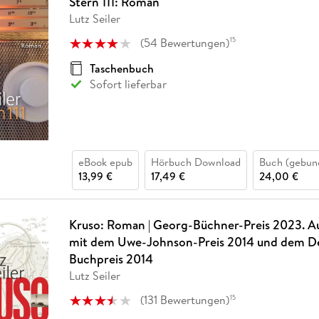
Stern 111: Roman
Lutz Seiler
(
54
Bewertungen
)
15
Taschenbuch
Sofort lieferbar
eBook epub
Hörbuch Download
Buch (gebun
13,99 €
17,49 €
24,00 €
Kruso: Roman | Georg-Büchner-Preis 2023. A
mit dem Uwe-Johnson-Preis 2014 und dem D
Buchpreis 2014
Lutz Seiler
(
131
Bewertungen
)
15