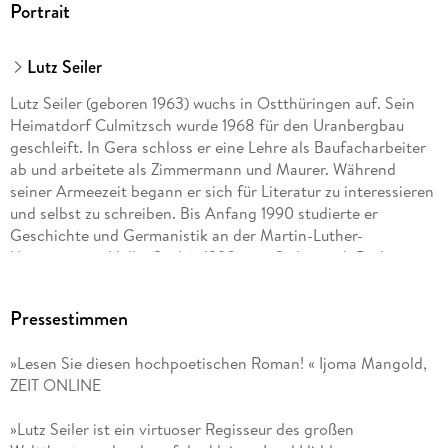
Portrait
Das schwarze Band
Letzte Vergabe
Märchen des Lebens
Lutz Seiler
Der letzte Esskaa
Lutz Seiler (geboren 1963) wuchs in Ostthüringen auf. Sein
Liebe
Heimatdorf Culmitzsch wurde 1968 für den Uranbergbau
Wir Hiergebliebenen
geschleift. In Gera schloss er eine Lehre als Baufacharbeiter
Die Aufgabe des Ostens
ab und arbeitete als Zimmermann und Maurer. Während
Heimholung
seiner Armeezeit begann er sich für Literatur zu interessieren
Auferstehung
und selbst zu schreiben. Bis Anfang 1990 studierte er
Epilog / Abteilung Verschwenden
Geschichte und Germanistik an der Martin-Luther-
Dank
Universität in Halle (Saale). 1990 ging Seiler nach Berlin, wo
er einige Jahre als Kellner arbeitete. Längere
Auslandsaufenthalte in Rom, Los Angeles und Paris. Seit 1997
Pressestimmen
leitet er das literarische Programm im Peter-Huchel-Haus bei
Potsdam. Seiler lebt als freier Schriftsteller mit seiner Frau in
»Lesen Sie diesen hochpoetischen Roman! « Ijoma Mangold,
Wilhelmshorst und Stockholm.
ZEIT ONLINE
Von 1993 bis 1998 war Seiler Mitbegründer und
»Lutz Seiler ist ein virtuoser Regisseur des großen
Mitherausgeber der Literaturzeitschrift