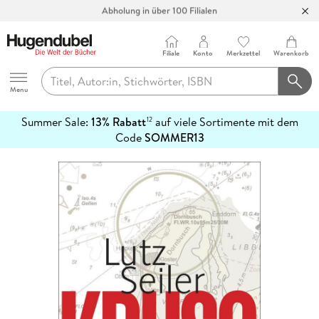
Abholung in über 100 Filialen
Filiale
Konto
Merkzettel
Warenkorb
Hugendubel
Menu
Summer Sale:
13% Rabatt
auf viele Sortimente mit dem
12
mehr
Code
SOMMER13
erfahren