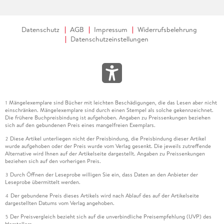
Das erzählerische Geschick von Rietzschel besteht darin, ein
allen Lesern noch ganz präsentes Dilemma (die
pandemiebedingte Reduzierung des gesamten öffentlichen
Datenschutz
AGB
Impressum
Widerrufsbelehrung
Lebens aufs Private) als Folie für das (im Roman dann erst
Datenschutzeinstellungen
später erzählte) Erlebnis der DDR zu nutzen. So verliert auch
für ein westdeutsches Publikum der Handlungsort Sanditz
alles Exotische, und trotzdem erfolgt die psychologische
Ausgestaltung des Romanpersonals vor dem konkreten
zeitgeschichtlichen Hintergrund der Diktaturerfahrung. Sie
wird eine Motivation für Tom sein, sich zwei Monate nach
Mängelexemplare sind Bücher mit leichten Beschädigungen, die das Lesen aber nicht
1
dem allein verbrachten Weihnachtsfest unter dem Eindruck
einschränken. Mängelexemplare sind durch einen Stempel als solche gekennzeichnet.
Die frühere Buchpreisbindung ist aufgehoben. Angaben zu Preissenkungen beziehen
des russischen Überfalls auf die Ukraine an den dortigen
sich auf den gebundenen Preis eines mangelfreien Exemplars.
Kriegsschauplatz zu begeben, wo er eine Anbindung erfährt,
Diese Artikel unterliegen nicht der Preisbindung, die Preisbindung dieser Artikel
2
die ihm in Deutschland nicht mehr zuteilwird. "Sanditz" ist
wurde aufgehoben oder der Preis wurde vom Verlag gesenkt. Die jeweils zutreffende
Alternative wird Ihnen auf der Artikelseite dargestellt. Angaben zu Preissenkungen
damit auch eines der ersten Beispiele der Beschäftigung
beziehen sich auf den vorherigen Preis.
deutschsprachiger Literatur mit dem einerseits
Durch Öffnen der Leseprobe willigen Sie ein, dass Daten an den Anbieter der
3
mentalitätsprägenden, andererseits die deutsche
Leseprobe übermittelt werden.
Gesellschaft entzweienden militärischen Konflikt, der unsere
Der gebundene Preis dieses Artikels wird nach Ablauf des auf der Artikelseite
4
Gegenwart prägt.
dargestellten Datums vom Verlag angehoben.
Der Preisvergleich bezieht sich auf die unverbindliche Preisempfehlung (UVP) des
5
Zugleich ist dieser grundpolitische Roman auch ein höchst