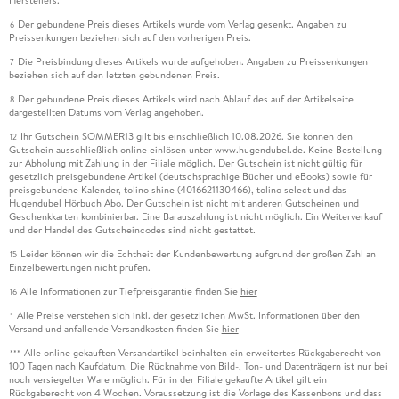
Herstellers.
intimer - vor allem in der homosexuellen Sehnsucht von
Der gebundene Preis dieses Artikels wurde vom Verlag gesenkt. Angaben zu
6
Roland für einen unkonventionellen Mann (Rietzschels
Preissenkungen beziehen sich auf den vorherigen Preis.
Kruso-Figur heißt Achim), den er in den Achtzigerjahren als
Die Preisbindung dieses Artikels wurde aufgehoben. Angaben zu Preissenkungen
7
Konkurrenten kennengelernt hatte, als sich beide des
beziehen sich auf den letzten gebundenen Preis.
Fliesenwandbilds in einem verlassenen Fleischereigeschäft
Der gebundene Preis dieses Artikels wird nach Ablauf des auf der Artikelseite
8
bemächtigen wollten. Nach der Wende verschwand Achim,
dargestellten Datums vom Verlag angehoben.
und die Umstände des Wiedersehens im Jahr 2022 sind das
Ihr Gutschein SOMMER13 gilt bis einschließlich 10.08.2026. Sie können den
12
erzählerische Meisterstück von Rietzschel. Zumal da
Gutschein ausschließlich online einlösen unter www.hugendubel.de. Keine Bestellung
zur Abholung mit Zahlung in der Filiale möglich. Der Gutschein ist nicht gültig für
schließlich auch noch einmal das Wandbild zur Sprache
gesetzlich preisgebundene Artikel (deutschsprachige Bücher und eBooks) sowie für
kommt, das sich als Metapher für den ganzen Roman erweist:
preisgebundene Kalender, tolino shine (4016621130466), tolino select und das
Hugendubel Hörbuch Abo. Der Gutschein ist nicht mit anderen Gutscheinen und
"Im Bücherregal, zwischen Bänden von Biermann und Fuchs,
Geschenkkarten kombinierbar. Eine Barauszahlung ist nicht möglich. Ein Weiterverkauf
entdeckte Roland einer jener blau-weißen Fliesen aus der
und der Handel des Gutscheincodes sind nicht gestattet.
Fleischerei im alten Dorf. Die Wand beim Eingang, gleich
Leider können wir die Echtheit der Kundenbewertung aufgrund der großen Zahl an
15
neben der Tür - er sah es vor sich, dieses überwältigende,
Einzelbewertungen nicht prüfen.
wunderschöne Bild mit der bäuerlichen Szenerie. Er blieb in
Alle Informationen zur Tiefpreisgarantie finden Sie
hier
16
der Wohnung und hängte die Fliese über das Sofa wie einen
Alle Preise verstehen sich inkl. der gesetzlichen MwSt. Informationen über den
*
kleinen Teil eines großen Mosaiks." Nach dieser Passage folgt
Versand und anfallende Versandkosten finden Sie
hier
im Roman nur noch ein einziger Satz.
Alle online gekauften Versandartikel beinhalten ein erweitertes Rückgaberecht von
***
100 Tagen nach Kaufdatum. Die Rücknahme von Bild-, Ton- und Datenträgern ist nur bei
noch versiegelter Ware möglich. Für in der Filiale gekaufte Artikel gilt ein
Das Fliesenbild steht also als Summa am Schluss, und doch
Rückgaberecht von 4 Wochen. Voraussetzung ist die Vorlage des Kassenbons und dass