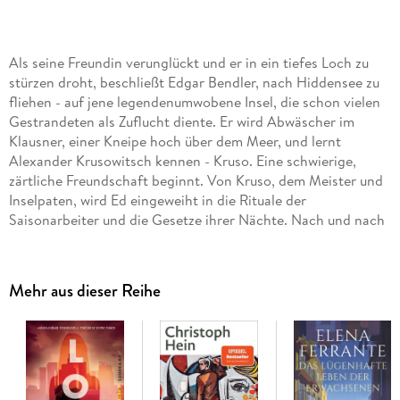
Als seine Freundin verunglückt und er in ein tiefes Loch zu
stürzen droht, beschließt Edgar Bendler, nach Hiddensee zu
fliehen - auf jene legendenumwobene Insel, die schon vielen
Gestrandeten als Zuflucht diente. Er wird Abwäscher im
Klausner, einer Kneipe hoch über dem Meer, und lernt
Alexander Krusowitsch kennen - Kruso. Eine schwierige,
zärtliche Freundschaft beginnt. Von Kruso, dem Meister und
Inselpaten, wird Ed eingeweiht in die Rituale der
Saisonarbeiter und die Gesetze ihrer Nächte. Nach und nach
erschließen sich ihm die Geheimnisse der Insel und des
Klausners. Als Ed schon glaubt, wieder einen Platz im Leben
gefunden zu haben, erschüttert der Herbst 89 das fragile
Mehr aus dieser Reihe
Gefüge der Inselbewohner. Am Ende steht ein Kampf auf
Leben und Tod - und ein Versprechen. Inselabenteuer und
Geschichte einer außergewöhnlichen Freundschaft - Lutz
Seilers preisgekrönter Roman schlägt einen Bogen vom
Sommer 89 bis in die Gegenwart. Die einzigartige Recherche,
die diesem Buch zugrunde liegt, folgt den Spuren jener