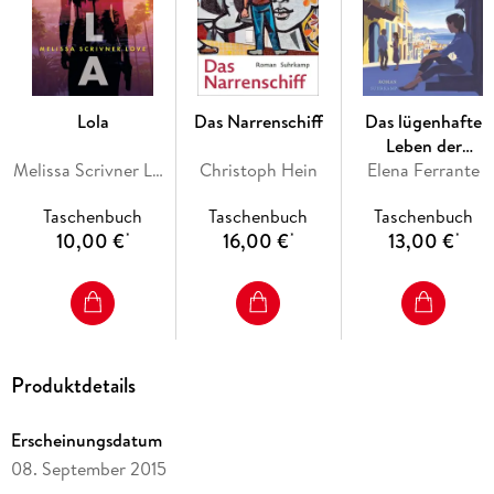
Menschen, die bei ihrer Flucht über die Ostsee verschollen
sind, und führt uns dabei bis nach Kopenhagen, in die
Katakomben der dänischen Staatspolizei.
Lola
Das Narrenschiff
Das lügenhafte
Leben der
Inhaltsverzeichnis
Melissa Scrivner Love
Christoph Hein
Elena Ferrante
Erwachsenen
Kleiner Mond
Trakl
Taschenbuch
Taschenbuch
Taschenbuch
Matthew
10,00 €
16,00 €
13,00 €
*
*
*
Wolfstraße
Hotel am Bahnhof
Die Insel
Zum Klausner
Das Zimmer
Die Zwiebel
Produktdetails
Das Tagebuch
Kruso
Ans Meer
Erscheinungsdatum
Das Frühstück
08. September 2015
Die Christkiefer