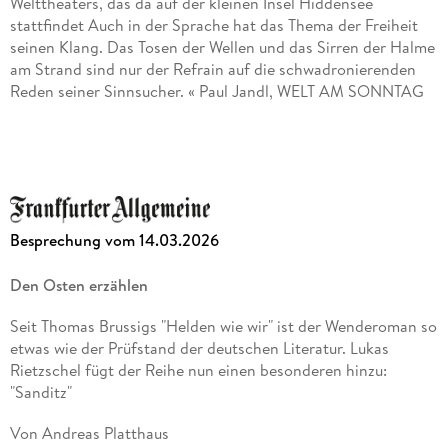
Welttheaters, das da auf der kleinen Insel Hiddensee
stattfindet Auch in der Sprache hat das Thema der Freiheit
moosbrand
seinen Klang. Das Tosen der Wellen und das Sirren der Halme
am Strand sind nur der Refrain auf die schwadronierenden
. Er schrieb zunächst vor allem Gedichte (fünf
Reden seiner Sinnsucher. « Paul Jandl, WELT AM SONNTAG
Gedichtsammlungen sind erschienen) und Essays, später
auch Erzählungen und Romane. Für die Erzählung
»
Kruso
überführt die Sprache der Gedichte in
Ganzkörperprosa. Dieser Roman über den historischen
Turksib
Sommer 1989 ist ein Leuchtturm, kein Elfenbeinturm. «
Lothar Müller, Süddeutsche Zeitung
wurde Seiler 2007 mit dem Ingeborg-Bachmann-Preis
ausgezeichnet. Für sein Romandebüt
Besprechung vom 14.03.2026
»Ein seltenes Buch, das bleiben wird. Im Text finden sich
Referenzen an Uwe Johnson und Wolfgang Hilbig, in diese
Kruso
Den Osten erzählen
Reihe wird es einmal gehören. « Jürgen Verdofsky,
Frankfurter Rundschau
erhielt er 2014 den Deutschen Buchpreis. Der Roman wurde
Seit Thomas Brussigs "Helden wie wir" ist der Wenderoman so
in 25 Sprachen übersetzt, mehrfach für das Theater adaptiert
etwas wie der Prüfstand der deutschen Literatur. Lukas
»
Kruso
ist das erste würdige Gegenstück der deutschen
und von der UFA verfilmt. Sein zweiter Roman
Rietzschel fügt der Reihe nun einen besonderen hinzu:
Literatur zu Thomas Manns
Zauberberg
. « Elke Schmitter,
"Sanditz"
DER SPIEGEL
Stern 111
Von Andreas Platthaus
»[Seiler] legt . . . im reifen Mannesalter sein Romandebüt vor,
wurde 2020 mit dem Preis der Leipziger Buchmesse