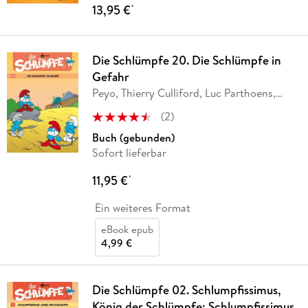
13,95 €
*
Die Schlümpfe 20. Die Schlümpfe in
Gefahr
Peyo, Thierry Culliford, Luc Parthoens,
Alain
…
(
2
)
Buch (gebunden)
Sofort lieferbar
11,95 €
*
Ein weiteres Format
eBook epub
4,99 €
Die Schlümpfe 02. Schlumpfissimus,
König der Schlümpfe: Schlumpfissimus,