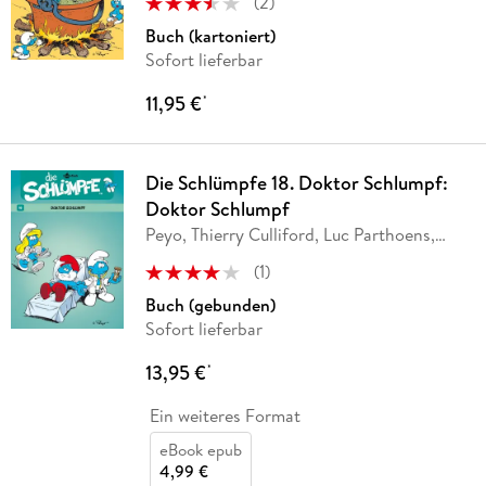
(
2
)
Buch (kartoniert)
Sofort lieferbar
11,95 €
*
Die Schlümpfe 18. Doktor Schlumpf:
Doktor Schlumpf
Peyo, Thierry Culliford, Luc Parthoens,
Alain
…
(
1
)
Buch (gebunden)
Sofort lieferbar
13,95 €
*
Ein weiteres Format
eBook epub
4,99 €