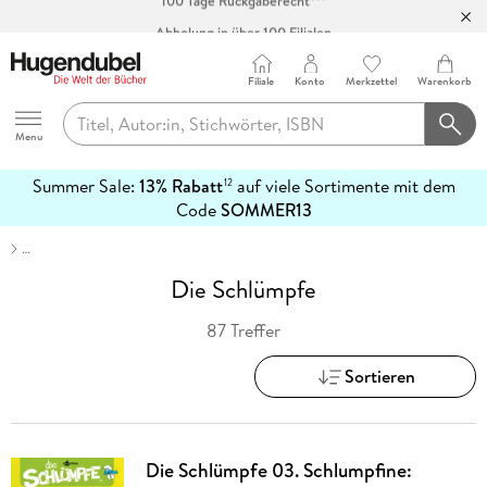
Abholung in über 100 Filialen
Filiale
Konto
Merkzettel
Warenkorb
Hugendubel
Menu
Summer Sale:
13% Rabatt
auf viele Sortimente mit dem
12
mehr
Code
SOMMER13
erfahren
…
Die Schlümpfe
87 Treffer
Sortieren
Die Schlümpfe 03. Schlumpfine: