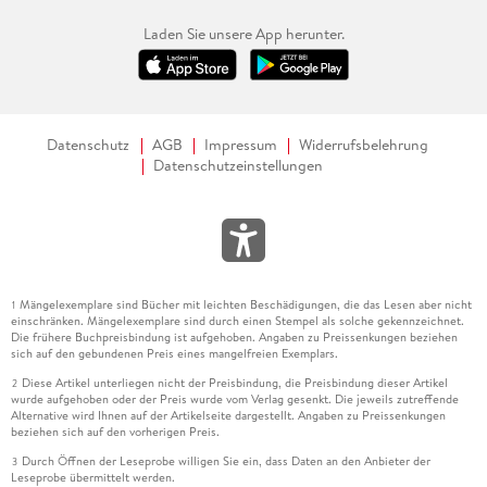
Laden Sie unsere App herunter.
Datenschutz
AGB
Impressum
Widerrufsbelehrung
Datenschutzeinstellungen
Mängelexemplare sind Bücher mit leichten Beschädigungen, die das Lesen aber nicht
1
einschränken. Mängelexemplare sind durch einen Stempel als solche gekennzeichnet.
Die frühere Buchpreisbindung ist aufgehoben. Angaben zu Preissenkungen beziehen
sich auf den gebundenen Preis eines mangelfreien Exemplars.
Diese Artikel unterliegen nicht der Preisbindung, die Preisbindung dieser Artikel
2
wurde aufgehoben oder der Preis wurde vom Verlag gesenkt. Die jeweils zutreffende
Alternative wird Ihnen auf der Artikelseite dargestellt. Angaben zu Preissenkungen
beziehen sich auf den vorherigen Preis.
Durch Öffnen der Leseprobe willigen Sie ein, dass Daten an den Anbieter der
3
Leseprobe übermittelt werden.