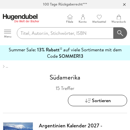
100 Tage Rückgaberecht***
Abholung in über 100 Filialen
Filiale
Konto
Merkzettel
Warenkorb
Hugendubel
Menu
Summer Sale:
13% Rabatt
auf viele Sortimente mit dem
12
mehr
Code
SOMMER13
erfahren
…
Südamerika
15 Treffer
Sortieren
Argentinien Kalender 2027 -