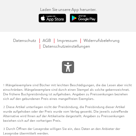
Laden Sie unsere App herunter.
Datenschutz
AGB
Impressum
Widerrufsbelehrung
Datenschutzeinstellungen
Mängelexemplare sind Bücher mit leichten Beschädigungen, die das Lesen aber nicht
1
einschränken. Mängelexemplare sind durch einen Stempel als solche gekennzeichnet.
Die frühere Buchpreisbindung ist aufgehoben. Angaben zu Preissenkungen beziehen
sich auf den gebundenen Preis eines mangelfreien Exemplars.
Diese Artikel unterliegen nicht der Preisbindung, die Preisbindung dieser Artikel
2
wurde aufgehoben oder der Preis wurde vom Verlag gesenkt. Die jeweils zutreffende
Alternative wird Ihnen auf der Artikelseite dargestellt. Angaben zu Preissenkungen
beziehen sich auf den vorherigen Preis.
Durch Öffnen der Leseprobe willigen Sie ein, dass Daten an den Anbieter der
3
Leseprobe übermittelt werden.