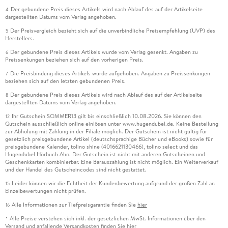
Der gebundene Preis dieses Artikels wird nach Ablauf des auf der Artikelseite
4
dargestellten Datums vom Verlag angehoben.
Der Preisvergleich bezieht sich auf die unverbindliche Preisempfehlung (UVP) des
5
Herstellers.
Der gebundene Preis dieses Artikels wurde vom Verlag gesenkt. Angaben zu
6
Preissenkungen beziehen sich auf den vorherigen Preis.
Die Preisbindung dieses Artikels wurde aufgehoben. Angaben zu Preissenkungen
7
beziehen sich auf den letzten gebundenen Preis.
Der gebundene Preis dieses Artikels wird nach Ablauf des auf der Artikelseite
8
dargestellten Datums vom Verlag angehoben.
Ihr Gutschein SOMMER13 gilt bis einschließlich 10.08.2026. Sie können den
12
Gutschein ausschließlich online einlösen unter www.hugendubel.de. Keine Bestellung
zur Abholung mit Zahlung in der Filiale möglich. Der Gutschein ist nicht gültig für
gesetzlich preisgebundene Artikel (deutschsprachige Bücher und eBooks) sowie für
preisgebundene Kalender, tolino shine (4016621130466), tolino select und das
Hugendubel Hörbuch Abo. Der Gutschein ist nicht mit anderen Gutscheinen und
Geschenkkarten kombinierbar. Eine Barauszahlung ist nicht möglich. Ein Weiterverkauf
und der Handel des Gutscheincodes sind nicht gestattet.
Leider können wir die Echtheit der Kundenbewertung aufgrund der großen Zahl an
15
Einzelbewertungen nicht prüfen.
Alle Informationen zur Tiefpreisgarantie finden Sie
hier
16
Alle Preise verstehen sich inkl. der gesetzlichen MwSt. Informationen über den
*
Versand und anfallende Versandkosten finden Sie
hier