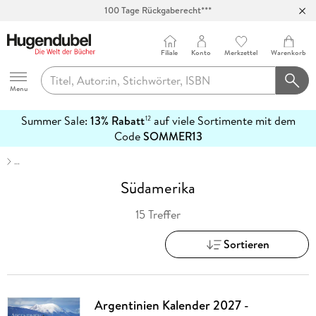
100 Tage Rückgaberecht***
Abholung in über 100 Filialen
Filiale
Konto
Merkzettel
Warenkorb
Hugendubel
Menu
Summer Sale:
13% Rabatt
auf viele Sortimente mit dem
12
mehr
Code
SOMMER13
erfahren
…
Südamerika
15 Treffer
Sortieren
Argentinien Kalender 2027 -