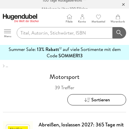
Abholung in über 100 Filialen
Filiale
Konto
Merkzettel
Warenkorb
Hugendubel
Menu
Summer Sale:
13% Rabatt
auf viele Sortimente mit dem
12
mehr
Code
SOMMER13
erfahren
…
Motorsport
39 Treffer
Sortieren
Abreißen, loslassen 2027: 365 Tage mit