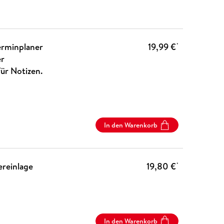
erminplaner
19,99 €
*
er
für Notizen.
In den Warenkorb
reinlage
19,80 €
*
In den Warenkorb