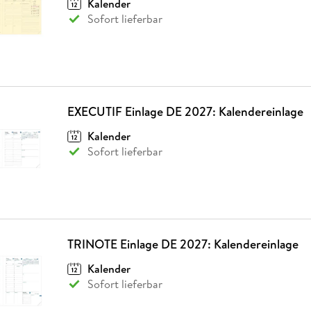
Kalender
Fremdsprachige Bücher
n Lernhilfen
 Jugendbücher
eiber
Hörbuch Downloads im Bundle
cher
 Vergleich
 Puzzlezubehör
Lernen
New Adult
STABILO
Sofort lieferbar
Taschenbücher
hilfen
hriller
 Backen
er
lender
Ratgeber
op
hriller
Romance
Sachbücher
precher:innen
Science Fiction
EXECUTIF Einlage DE 2027: Kalendereinlage
Fremdsprachige Bücher
Kalender
Sofort lieferbar
TRINOTE Einlage DE 2027: Kalendereinlage
Kalender
Sofort lieferbar