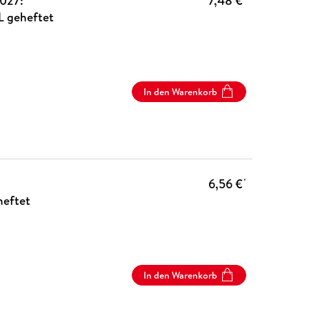
2027:
7,48 €
L geheftet
In den Warenkorb
6,56 €
*
heftet
In den Warenkorb