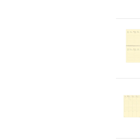
> 50 €
(
0
)