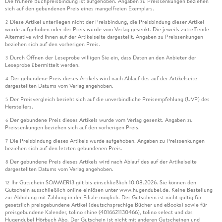
Die frühere Buchpreisbindung ist aufgehoben. Angaben zu Preissenkungen beziehen
sich auf den gebundenen Preis eines mangelfreien Exemplars.
Diese Artikel unterliegen nicht der Preisbindung, die Preisbindung dieser Artikel
2
wurde aufgehoben oder der Preis wurde vom Verlag gesenkt. Die jeweils zutreffende
Alternative wird Ihnen auf der Artikelseite dargestellt. Angaben zu Preissenkungen
beziehen sich auf den vorherigen Preis.
Durch Öffnen der Leseprobe willigen Sie ein, dass Daten an den Anbieter der
3
Leseprobe übermittelt werden.
Der gebundene Preis dieses Artikels wird nach Ablauf des auf der Artikelseite
4
dargestellten Datums vom Verlag angehoben.
Der Preisvergleich bezieht sich auf die unverbindliche Preisempfehlung (UVP) des
5
Herstellers.
Der gebundene Preis dieses Artikels wurde vom Verlag gesenkt. Angaben zu
6
Preissenkungen beziehen sich auf den vorherigen Preis.
Die Preisbindung dieses Artikels wurde aufgehoben. Angaben zu Preissenkungen
7
beziehen sich auf den letzten gebundenen Preis.
Der gebundene Preis dieses Artikels wird nach Ablauf des auf der Artikelseite
8
dargestellten Datums vom Verlag angehoben.
Ihr Gutschein SOMMER13 gilt bis einschließlich 10.08.2026. Sie können den
12
Gutschein ausschließlich online einlösen unter www.hugendubel.de. Keine Bestellung
zur Abholung mit Zahlung in der Filiale möglich. Der Gutschein ist nicht gültig für
gesetzlich preisgebundene Artikel (deutschsprachige Bücher und eBooks) sowie für
preisgebundene Kalender, tolino shine (4016621130466), tolino select und das
Hugendubel Hörbuch Abo. Der Gutschein ist nicht mit anderen Gutscheinen und