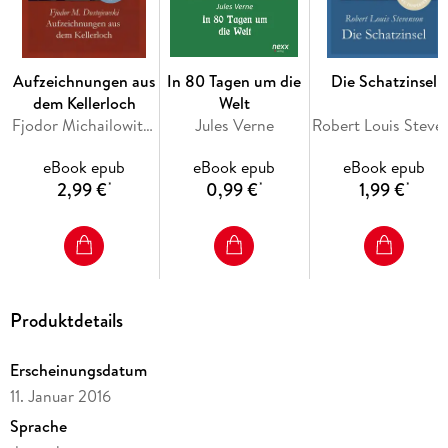
Aufzeichnungen aus
In 80 Tagen um die
Die Schatzinsel
dem Kellerloch
Welt
Fjodor Michailowitsch Dostojewski
Jules Verne
Robert Loui
eBook epub
eBook epub
eBook epub
2,99 €
0,99 €
1,99 €
*
*
*
Produktdetails
Erscheinungsdatum
11. Januar 2016
Sprache