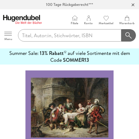
100 Tage Rückgaberecht***
Abholung in über 100 Filialen
Filiale
Konto
Merkzettel
Warenkorb
Hugendubel
Menu
Summer Sale:
13% Rabatt
auf viele Sortimente mit dem
12
mehr
Code
SOMMER13
erfahren