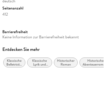
deutsch
Seitenanzahl
412
Dateigröße
0,56 MB
Barrierefreiheit
Reihe
Keine Information zur Barrierefreiheit bekannt
nexx classics - WELTLITERATUR NEU INSPIRIERT
Autor/Autorin
Entdecken Sie mehr
Alexandre Dumas
Klassische
Klassische
Historischer
Historische
Verlag/Hersteller
Belletristik:
Lyrik und
Roman
Abenteuerroma
nexx verlag
allgemein
Dichtung
und
(vor dem 20.
Kopierschutz
literarisch
Jahrhundert)
ohne Kopierschutz
Produktart
EBOOK
Dateiformat