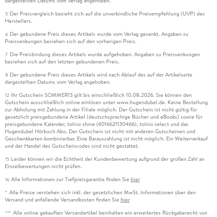
dargestellten Datums vom Verlag angehoben.
Der Preisvergleich bezieht sich auf die unverbindliche Preisempfehlung (UVP) des
5
Herstellers.
Der gebundene Preis dieses Artikels wurde vom Verlag gesenkt. Angaben zu
6
Preissenkungen beziehen sich auf den vorherigen Preis.
Die Preisbindung dieses Artikels wurde aufgehoben. Angaben zu Preissenkungen
7
beziehen sich auf den letzten gebundenen Preis.
Der gebundene Preis dieses Artikels wird nach Ablauf des auf der Artikelseite
8
dargestellten Datums vom Verlag angehoben.
Ihr Gutschein SOMMER13 gilt bis einschließlich 10.08.2026. Sie können den
12
Gutschein ausschließlich online einlösen unter www.hugendubel.de. Keine Bestellung
zur Abholung mit Zahlung in der Filiale möglich. Der Gutschein ist nicht gültig für
gesetzlich preisgebundene Artikel (deutschsprachige Bücher und eBooks) sowie für
preisgebundene Kalender, tolino shine (4016621130466), tolino select und das
Hugendubel Hörbuch Abo. Der Gutschein ist nicht mit anderen Gutscheinen und
Geschenkkarten kombinierbar. Eine Barauszahlung ist nicht möglich. Ein Weiterverkauf
und der Handel des Gutscheincodes sind nicht gestattet.
Leider können wir die Echtheit der Kundenbewertung aufgrund der großen Zahl an
15
Einzelbewertungen nicht prüfen.
Alle Informationen zur Tiefpreisgarantie finden Sie
hier
16
Alle Preise verstehen sich inkl. der gesetzlichen MwSt. Informationen über den
*
Versand und anfallende Versandkosten finden Sie
hier
Alle online gekauften Versandartikel beinhalten ein erweitertes Rückgaberecht von
***