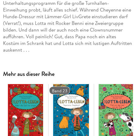
Unterhaltungsprogramm für die große Turnhallen-
Einweihung probt, läuft alles schief. Während Cheyenne eine
Hunde-Dressur mit Lämmer-Girl LivGrete einstudieren darf
(Verrat!), muss Lotta mit Rocker Benni eine Zweiergruppe
bilden. Und dann will der auch noch eine Clownsnummer
aufführen. Voll peinlich! Gut, dass Papa noch ein altes
Kostüm im Schrank hat und Lotta sich mit lustigen Auftritten
auskennt . . .
Weitere Infos unter mein-lotta-leben. de
Mehr aus dieser Reihe
In der Reihe "Mein Lotta-Leben" sind bisher erschienen:
Mein Lotta-Leben. Alles voller Kaninchen (1)
Band 23
Mein Lotta-Leben. Wie belämmert ist das denn? (2)
Mein Lotta-Leben. Hier steckt der Wurm drin! (3)
Mein Lotta-Leben. Daher weht der Hase! (4)