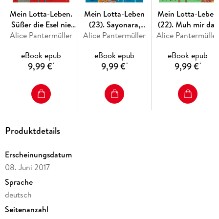
Mein Lotta-Leben. Ich glaub, meine Kröte pfeift! (5)
Mein Lotta-Leben.
Mein Lotta-Leben
Mein Lotta-Leben
Süßer die Esel nie
(23). Sayonara,
(22). Muh mir das
Mein Lotta-Leben. Den Letzten knutschen die Elche! (6)
Alice Pantermüller
singen
Alice Pantermüller
Capybara!
Alice Pantermülle
Lied von der Kuh
Mein Lotta-Leben. Und täglich grüßt der Camembär (7)
eBook epub
eBook epub
eBook epub
9,99 €
9,99 €
9,99 €
*
*
*
Mein Lotta-Leben. Kein Drama ohne Lama (8)
Mein Lotta-Leben. Das reinste Katzentheater (9)
Mein Lotta-Leben. Der Schuh des Känguru (10)
Produktdetails
Mein Lotta-Leben. Volle Kanne Koala (11)
Erscheinungsdatum
Mein Lotta-Leben. Eine Natter macht die Flatter (12)
08. Juni 2017
Sprache
Mein Lotta-Leben. Wenn die Frösche zweimal quaken (13)
deutsch
Mein Lotta-Leben. Da lachen ja die Hunde! (14)
Seitenanzahl