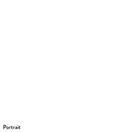
EBOOK
Dateiformat
EPUB
ISBN
9783401806693
Portrait