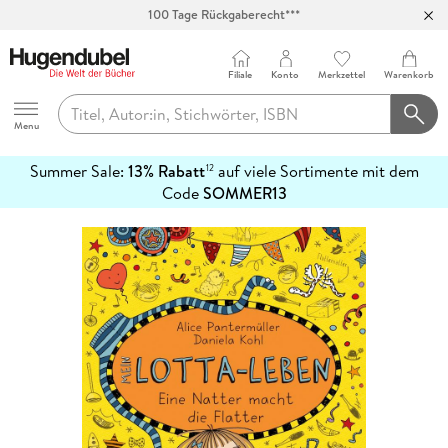
100 Tage Rückgaberecht***
Abholung in über 100 Filialen
Filiale
Konto
Merkzettel
Warenkorb
Hugendubel
Menu
Summer Sale:
13% Rabatt
auf viele Sortimente mit dem
12
mehr
Code
SOMMER13
erfahren