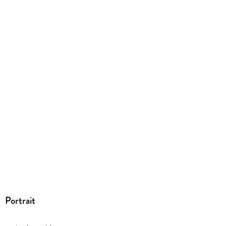
Produktart
EBOOK
Dateiformat
EPUB
ISBN
9783800595211
Portrait