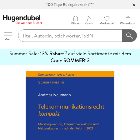
100 Tage Rückgaberecht***
Abholung in über 100 Filialen
Filiale
Konto
Merkzettel
Warenkorb
Hugendubel
Menu
Summer Sale:
13% Rabatt
auf viele Sortimente mit dem
12
mehr
Code
SOMMER13
erfahren