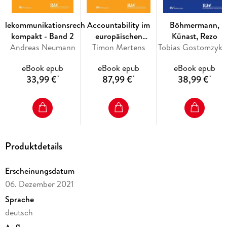
Telekommunikationsrecht
Accountability im
Böhmermann,
kompakt - Band 2
europäischen
Künast, Rezo
Andreas Neumann
Datenschutzrecht
Timon Mertens
Tobias Gostomzyk, Verena Haisch, Bernd Hol
eBook epub
eBook epub
eBook epub
33,99 €
87,99 €
38,99 €
*
*
*
- Kompakter und zuverlässiger Überblick über
Marktregulierung, Frequenzverwaltung, Netzausbaurecht
- Für Studierende und auch für Praktiker in Unternehmen,
Produktdetails
- Topaktuell: Inklusive der TKG-Novelle 2021
Erscheinungsdatum
06. Dezember 2021
Sprache
deutsch