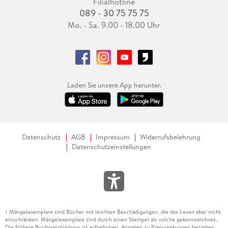
Filialhotline
089 - 30 75 75 75
Mo. - Sa. 9.00 - 18.00 Uhr
Laden Sie unsere App herunter.
Datenschutz
AGB
Impressum
Widerrufsbelehrung
Datenschutzeinstellungen
Mängelexemplare sind Bücher mit leichten Beschädigungen, die das Lesen aber nicht
1
einschränken. Mängelexemplare sind durch einen Stempel als solche gekennzeichnet.
Die frühere Buchpreisbindung ist aufgehoben. Angaben zu Preissenkungen beziehen