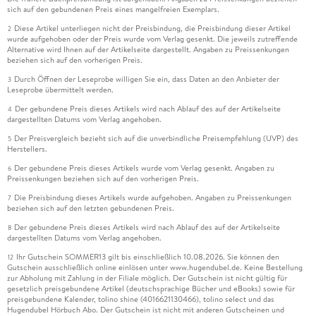
sich auf den gebundenen Preis eines mangelfreien Exemplars.
Diese Artikel unterliegen nicht der Preisbindung, die Preisbindung dieser Artikel
2
wurde aufgehoben oder der Preis wurde vom Verlag gesenkt. Die jeweils zutreffende
Alternative wird Ihnen auf der Artikelseite dargestellt. Angaben zu Preissenkungen
beziehen sich auf den vorherigen Preis.
Durch Öffnen der Leseprobe willigen Sie ein, dass Daten an den Anbieter der
3
Leseprobe übermittelt werden.
Der gebundene Preis dieses Artikels wird nach Ablauf des auf der Artikelseite
4
dargestellten Datums vom Verlag angehoben.
Der Preisvergleich bezieht sich auf die unverbindliche Preisempfehlung (UVP) des
5
Herstellers.
Der gebundene Preis dieses Artikels wurde vom Verlag gesenkt. Angaben zu
6
Preissenkungen beziehen sich auf den vorherigen Preis.
Die Preisbindung dieses Artikels wurde aufgehoben. Angaben zu Preissenkungen
7
beziehen sich auf den letzten gebundenen Preis.
Der gebundene Preis dieses Artikels wird nach Ablauf des auf der Artikelseite
8
dargestellten Datums vom Verlag angehoben.
Ihr Gutschein SOMMER13 gilt bis einschließlich 10.08.2026. Sie können den
12
Gutschein ausschließlich online einlösen unter www.hugendubel.de. Keine Bestellung
zur Abholung mit Zahlung in der Filiale möglich. Der Gutschein ist nicht gültig für
gesetzlich preisgebundene Artikel (deutschsprachige Bücher und eBooks) sowie für
preisgebundene Kalender, tolino shine (4016621130466), tolino select und das
Hugendubel Hörbuch Abo. Der Gutschein ist nicht mit anderen Gutscheinen und