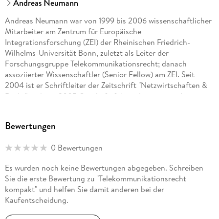
Andreas Neumann
Andreas Neumann war von 1999 bis 2006 wissenschaftlicher
Mitarbeiter am Zentrum für Europäische
Integrationsforschung (ZEI) der Rheinischen Friedrich-
Wilhelms-Universität Bonn, zuletzt als Leiter der
Forschungsgruppe Telekommunikationsrecht; danach
assoziierter Wissenschaftler (Senior Fellow) am ZEI. Seit
2004 ist er Schriftleiter der Zeitschrift "Netzwirtschaften &
Recht" und seit 2005 Geschäftsführer des privaten Instituts
für das Recht der Netzwirtschaften, Informations- und
Kommunikationstechnologie (IRNIK). Seit 2020 ist er zudem
Bewertungen
Lehrbeauftragter an der Johannes Gutenberg-Universität
Mainz.
0 Bewertungen
Es wurden noch keine Bewertungen abgegeben. Schreiben
Sie die erste Bewertung zu "Telekommunikationsrecht
kompakt" und helfen Sie damit anderen bei der
Kaufentscheidung.