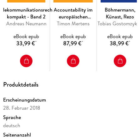
die für sie relevanten Bestimmungen des neuen BDSG. Hierzu
gehören insbesondere: räumlicher und sachlicher
Telekommunikationsrecht
Accountability im
Böhmermann,
Anwendungsbereich, Videoüberwachung, Verarbeitung
kompakt - Band 2
europäischen
Künast, Rezo
besonderer Kategorien personenbezogener Daten, Vorgaben
Andreas Neumann
Datenschutzrecht
Timon Mertens
Tobias Gostomzyk, Verena Haisch, Bernd Hol
zur (Be-)Stellung des Datenschutzbeauftragten,
Beschäftigten-Datenschutz und Beschränkungen der
eBook epub
eBook epub
eBook epub
Betroffenenrechte. Die Kommentierung orientiert sich an der
33,99 €
87,99 €
38,99 €
*
*
*
Praxis und den Anforderungen von Wirtschaft und Industrie.
Produktdetails
Erscheinungsdatum
28. Februar 2018
Sprache
deutsch
Seitenanzahl