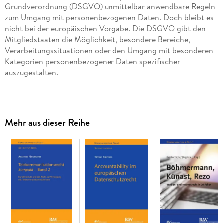
Grundverordnung (DSGVO) unmittelbar anwendbare Regeln
zum Umgang mit personenbezogenen Daten. Doch bleibt es
nicht bei der europäischen Vorgabe. Die DSGVO gibt den
Mitgliedstaaten die Möglichkeit, besondere Bereiche,
Verarbeitungssituationen oder den Umgang mit besonderen
Kategorien personenbezogener Daten spezifischer
Von diesen "Öffnungsklauseln" der DSGVO will der deutsche
Mehr aus dieser Reihe
Gesetzgeber durch das neue BDSG Gebrauch machen, das
Dieser Praxiskommentar richtet sich an nichtöffentliche
Stellen, insbesondere Unternehmen und privatwirtschaftlich
organisierte Einheiten sowie dort tätige
Datenschutzverantwortliche. Er bietet einen Überblick über