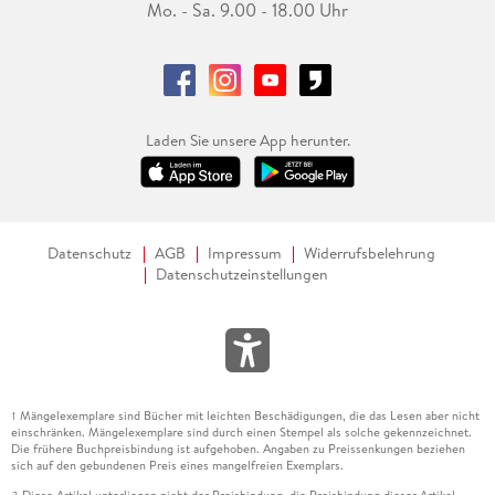
Mo. - Sa. 9.00 - 18.00 Uhr
Laden Sie unsere App herunter.
Datenschutz
AGB
Impressum
Widerrufsbelehrung
Datenschutzeinstellungen
Mängelexemplare sind Bücher mit leichten Beschädigungen, die das Lesen aber nicht
1
einschränken. Mängelexemplare sind durch einen Stempel als solche gekennzeichnet.
Die frühere Buchpreisbindung ist aufgehoben. Angaben zu Preissenkungen beziehen
sich auf den gebundenen Preis eines mangelfreien Exemplars.
Diese Artikel unterliegen nicht der Preisbindung, die Preisbindung dieser Artikel