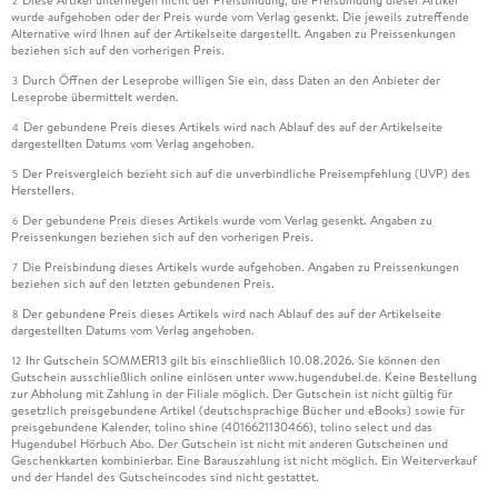
2
wurde aufgehoben oder der Preis wurde vom Verlag gesenkt. Die jeweils zutreffende
Alternative wird Ihnen auf der Artikelseite dargestellt. Angaben zu Preissenkungen
beziehen sich auf den vorherigen Preis.
Durch Öffnen der Leseprobe willigen Sie ein, dass Daten an den Anbieter der
3
Leseprobe übermittelt werden.
Der gebundene Preis dieses Artikels wird nach Ablauf des auf der Artikelseite
4
dargestellten Datums vom Verlag angehoben.
Der Preisvergleich bezieht sich auf die unverbindliche Preisempfehlung (UVP) des
5
Herstellers.
Der gebundene Preis dieses Artikels wurde vom Verlag gesenkt. Angaben zu
6
Preissenkungen beziehen sich auf den vorherigen Preis.
Die Preisbindung dieses Artikels wurde aufgehoben. Angaben zu Preissenkungen
7
beziehen sich auf den letzten gebundenen Preis.
Der gebundene Preis dieses Artikels wird nach Ablauf des auf der Artikelseite
8
dargestellten Datums vom Verlag angehoben.
Ihr Gutschein SOMMER13 gilt bis einschließlich 10.08.2026. Sie können den
12
Gutschein ausschließlich online einlösen unter www.hugendubel.de. Keine Bestellung
zur Abholung mit Zahlung in der Filiale möglich. Der Gutschein ist nicht gültig für
gesetzlich preisgebundene Artikel (deutschsprachige Bücher und eBooks) sowie für
preisgebundene Kalender, tolino shine (4016621130466), tolino select und das
Hugendubel Hörbuch Abo. Der Gutschein ist nicht mit anderen Gutscheinen und
Geschenkkarten kombinierbar. Eine Barauszahlung ist nicht möglich. Ein Weiterverkauf
und der Handel des Gutscheincodes sind nicht gestattet.