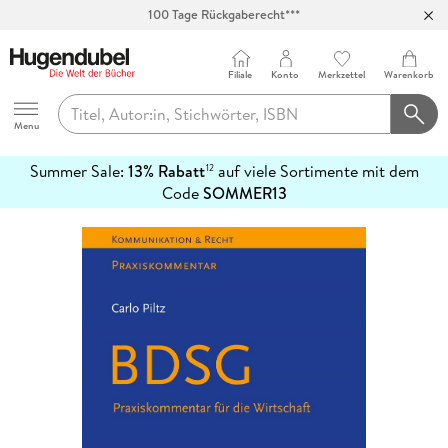
100 Tage Rückgaberecht***
Abholung in über 100 Filialen
Filiale
Konto
Merkzettel
Warenkorb
Hugendubel
Menu
Summer Sale:
13% Rabatt
auf viele Sortimente mit dem
12
mehr
Code
SOMMER13
erfahren