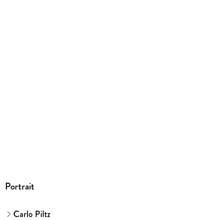
EPUB
ISBN
9783800591459
Portrait
Carlo Piltz