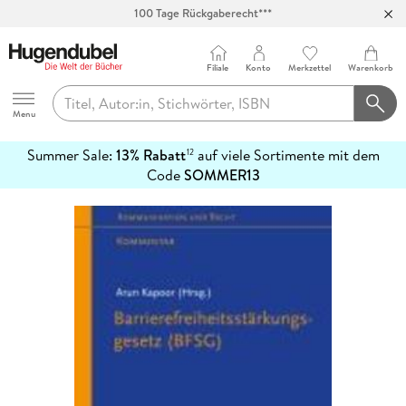
100 Tage Rückgaberecht***
Abholung in über 100 Filialen
Filiale
Konto
Merkzettel
Warenkorb
Hugendubel
Menu
Summer Sale:
13% Rabatt
auf viele Sortimente mit dem
12
mehr
Code
SOMMER13
erfahren