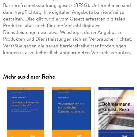
Barrierefreiheitsstärkungsgesetz (BFSG). Unternehmen sind
dann verpflichtet, ihre digitalen Angebote barrierefrei zu
gestalten. Dies gilt für die vom Gesetz erfassten digitalen
Produkte, aber auch für eine Vielzahl digitaler
Dienstleistungen wie etwa Webshops, deren Angebot an
Produkten und Dienstleistungen sich an Verbraucher richtet.
Verstöße gegen die neuen Barrierefreiheitsanforderungen
können u. a. zu behördlich angeordneten Vertriebsverboten,
Produktrückrufen sowie zur Verhängung von Bußgeldern
Mehr aus dieser Reihe
Mit dem BFSG hat der deutsche Gesetzgeber die europäische
Richtlinie (EU) 2019/882, den sog. European Accessibility
Act (EAA), in deutsches Recht überführt. Der EAA
vereinheitlicht europaweit die national unterschiedlich
ausgestalteten Barrierefreiheitsanforderungen und sorgt so
für einen funktionierenden Binnenmarkt mit Blick auf die
barrierefreie Gestaltung digitaler Produkte und