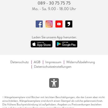
089 - 30 75 75 75
Mo. - Sa. 9.00 - 18.00 Uhr
Laden Sie unsere App herunter.
Datenschutz
AGB
Impressum
Widerrufsbelehrung
Datenschutzeinstellungen
Mängelexemplare sind Bücher mit leichten Beschädigungen, die das Lesen aber nicht
1
einschränken. Mängelexemplare sind durch einen Stempel als solche gekennzeichnet.
Die frühere Buchpreisbindung ist aufgehoben. Angaben zu Preissenkungen beziehen