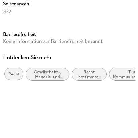
Seitenanzahl
332
Dateigröße
11,73 MB
Barrierefreiheit
Reihe
Keine Information zur Barrierefreiheit bekannt
Kommunikation & Recht
Autor/Autorin
Entdecken Sie mehr
Michael Rohrlich
Gesellschafts-,
Recht
IT- u
Verlag/Hersteller
Recht
Handels- und
bestimmter
Kommunikati
Fachmedien Recht und Wirtschaft
Wettbewerbsrecht,
Jurisdiktionen
Postre
allgemein
und
Kopierschutz
bestimmter
Rechtsgebiete
mit Wasserzeichen versehen
Family Sharing
Ja
Produktart
EBOOK