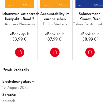
Sektor. Trotz unterschiedlicher Anwendungsbereiche eint sie
alle ein Ziel, nämlich den Schutz sensibler, digital
Telekommunikationsrecht
Accountability im
Böhmermann,
kompakt - Band 2
europäischen
Künast, Rezo
Andreas Neumann
Datenschutzrecht
Timon Mertens
Tobias Gostomzyk, Verena Haisch, Bernd Hol
Dieses Werk bietet dafür eine einheitliche Herangehensweise
eBook epub
eBook epub
eBook epub
- kompakt, verständlich und praxisnah.
33,99 €
87,99 €
38,99 €
*
*
*
Produktdetails
Erscheinungsdatum
19. August 2025
Sprache
deutsch