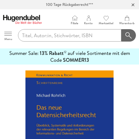
100 Tage Rückgaberecht***
Abholung in über 100 Filialen
Filiale
Konto
Merkzettel
Warenkorb
Hugendubel
Menu
Summer Sale:
13% Rabatt
auf viele Sortimente mit dem
12
mehr
Code
SOMMER13
erfahren