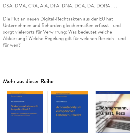
Die Flut an neuen Digital-Rechtsakten aus der EU hat
Unternehmen und Behörden gleichermaßen erfasst - und
sorgt vielerorts für Verwirrung: Was bedeutet welche
Abkürzung? Welche Regelung gilt für welchen Bereich - und
Dieses Buch bringt Ordnung ins Abkürzungschaos und bietet
einen strukturierten Überblick über die wichtigsten EU-
Mehr aus dieser Reihe
Digitalgesetze sowie die dazugehörigen nationalen
Im Fokus stehen Regelungen, die sich - direkt oder indirekt -
mit der Sicherheit von Daten und Informationen befassen:
etwa im Finanz- oder Gesundheitswesen oder im KRITIS-