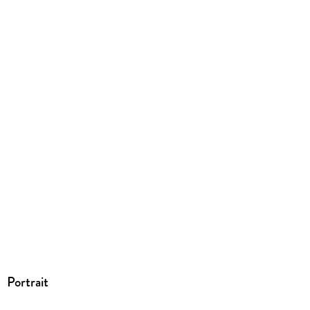
Dateiformat
EPUB
ISBN
9783800598151
Portrait