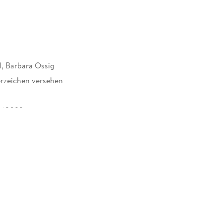
l, Barbara Ossig
rzeichen versehen
163092