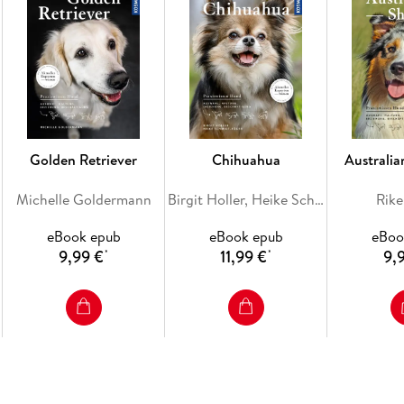
Golden Retriever
Chihuahua
Australi
Michelle Goldermann
Birgit Holler, Heike Schmidt-Röger
Rike
eBook epub
eBook epub
eBoo
9,99 €
11,99 €
9,
*
*