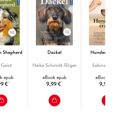
an Shepherd
Dackel
Hundeerziehung
 Geist
Heike Schmidt-Röger
Sabine Winkler
k epub
eBook epub
eBook epub
99 €
9,99 €
9,99 €
*
*
*