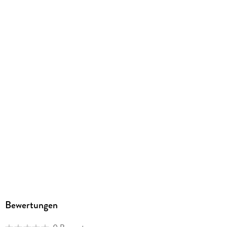
ISBN
9783440161456
Bewertungen