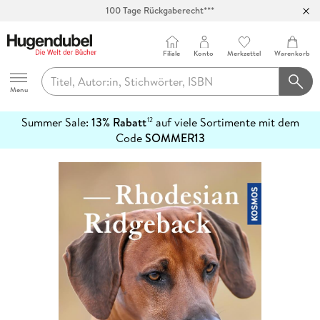
100 Tage Rückgaberecht***
Abholung in über 100 Filialen
Filiale
Konto
Merkzettel
Warenkorb
Hugendubel
Menu
Summer Sale:
13% Rabatt
auf viele Sortimente mit dem
12
mehr
Code
SOMMER13
erfahren