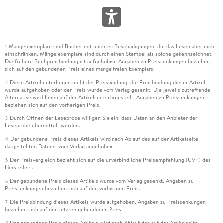
Mängelexemplare sind Bücher mit leichten Beschädigungen, die das Lesen aber nicht
1
einschränken. Mängelexemplare sind durch einen Stempel als solche gekennzeichnet.
Die frühere Buchpreisbindung ist aufgehoben. Angaben zu Preissenkungen beziehen
sich auf den gebundenen Preis eines mangelfreien Exemplars.
Diese Artikel unterliegen nicht der Preisbindung, die Preisbindung dieser Artikel
2
wurde aufgehoben oder der Preis wurde vom Verlag gesenkt. Die jeweils zutreffende
Alternative wird Ihnen auf der Artikelseite dargestellt. Angaben zu Preissenkungen
beziehen sich auf den vorherigen Preis.
Durch Öffnen der Leseprobe willigen Sie ein, dass Daten an den Anbieter der
3
Leseprobe übermittelt werden.
Der gebundene Preis dieses Artikels wird nach Ablauf des auf der Artikelseite
4
dargestellten Datums vom Verlag angehoben.
Der Preisvergleich bezieht sich auf die unverbindliche Preisempfehlung (UVP) des
5
Herstellers.
Der gebundene Preis dieses Artikels wurde vom Verlag gesenkt. Angaben zu
6
Preissenkungen beziehen sich auf den vorherigen Preis.
Die Preisbindung dieses Artikels wurde aufgehoben. Angaben zu Preissenkungen
7
beziehen sich auf den letzten gebundenen Preis.
Der gebundene Preis dieses Artikels wird nach Ablauf des auf der Artikelseite
8