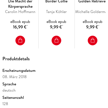
Die Macht der
Border Collie
Golden Retriever
Körpersprache
Carolin Hoffmann
Tanja Köhler
Michell
eBook epub
eBook epub
eBook epub
16,99 €
9,99 €
9,99 €
*
*
*
Produktdetails
Erscheinungsdatum
08. März 2018
Sprache
deutsch
Seitenanzahl
128