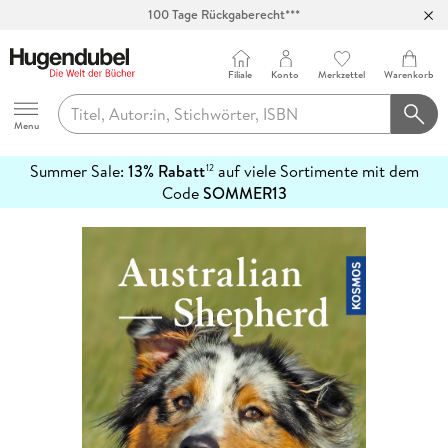
100 Tage Rückgaberecht***
Abholung in über 100 Filialen
Filiale
Konto
Merkzettel
Warenkorb
Hugendubel
Menu
Summer Sale:
13% Rabatt
auf viele Sortimente mit dem
12
mehr
Code
SOMMER13
erfahren