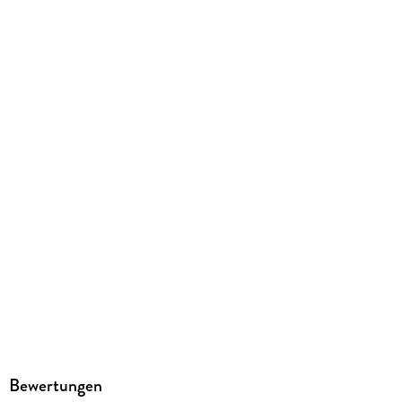
EPUB
ISBN
9783440153079
Bewertungen