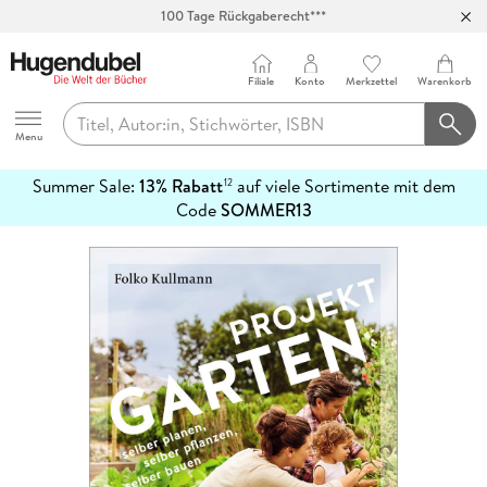
100 Tage Rückgaberecht***
Abholung in über 100 Filialen
Filiale
Konto
Merkzettel
Warenkorb
Hugendubel
Menu
Summer Sale:
13% Rabatt
auf viele Sortimente mit dem
12
mehr
Code
SOMMER13
erfahren