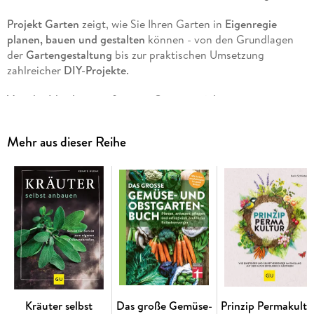
Projekt Garten
zeigt, wie Sie Ihren Garten in
Eigenregie
planen, bauen und gestalten
können - von den Grundlagen
der
Gartengestaltung
bis zur praktischen Umsetzung
zahlreicher
DIY-Projekte
.
Von der Idee bis zum fertigen Gartenprojekt
Ob
Wege anlegen
,
Beete gestalten
, ein
Hochbeet bauen
, eine
Sichtschutzwand errichten
oder einen
Garten-Grill
planen:
Mehr aus dieser Reihe
Das Buch begleitet Sie Schritt für Schritt durch
unterschiedlichste Vorhaben. Verständliche, bebilderte
Anleitungen helfen dabei, auch größere Projekte
überschaubar und machbar anzugehen.
Das erwartet Sie:
fundierte Basics zur
Gartenplanung
und
Gartengestaltung
viele praktische
DIY-Ideen für den Garten
Schritt-für-Schritt-Anleitungen mit Bildern für die direkte
Kräuter selbst
Das große Gemüse-
Prinzip Permakultu
Umsetzung