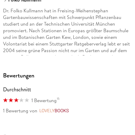
Dr. Folko Kullmann hat in Freising-Weihenstephan
Gartenbauwissenschaften mit Schwerpunkt Pflanzenbau
studiert und an der Technischen Universität München
promoviert. Nach Stationen in Europas größter Baumschule
und im Botanischen Garten Kew, London, sowie einem
Volontariat bei einem Stuttgarter Ratgeberverlag lebt er seit
2004 seine grüne Passion nicht nur im Garten und auf dem
eigenen Balkon aus, sondern auch als Buchautor und
Gartenjournalist, Lektor und Übersetzer von Gartenbüchern.
Seit 2008 betreibt er mit seinem Partner ein auf
Bewertungen
Gartenbücher und -magazine spezialisiertes Redaktionsbüro
in Stuttgart.
Durchschnitt
15
1 Bewertung
1 Bewertung
von
LovelyBooks