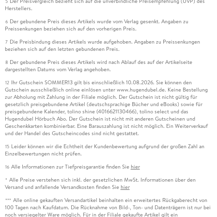
Der Preisvergleich bezieht sich auf die unverbindliche Preisempfehlung (UVP) des
5
Herstellers.
Der gebundene Preis dieses Artikels wurde vom Verlag gesenkt. Angaben zu
6
Preissenkungen beziehen sich auf den vorherigen Preis.
Die Preisbindung dieses Artikels wurde aufgehoben. Angaben zu Preissenkungen
7
beziehen sich auf den letzten gebundenen Preis.
Der gebundene Preis dieses Artikels wird nach Ablauf des auf der Artikelseite
8
dargestellten Datums vom Verlag angehoben.
Ihr Gutschein SOMMER13 gilt bis einschließlich 10.08.2026. Sie können den
12
Gutschein ausschließlich online einlösen unter www.hugendubel.de. Keine Bestellung
zur Abholung mit Zahlung in der Filiale möglich. Der Gutschein ist nicht gültig für
gesetzlich preisgebundene Artikel (deutschsprachige Bücher und eBooks) sowie für
preisgebundene Kalender, tolino shine (4016621130466), tolino select und das
Hugendubel Hörbuch Abo. Der Gutschein ist nicht mit anderen Gutscheinen und
Geschenkkarten kombinierbar. Eine Barauszahlung ist nicht möglich. Ein Weiterverkauf
und der Handel des Gutscheincodes sind nicht gestattet.
Leider können wir die Echtheit der Kundenbewertung aufgrund der großen Zahl an
15
Einzelbewertungen nicht prüfen.
Alle Informationen zur Tiefpreisgarantie finden Sie
hier
16
Alle Preise verstehen sich inkl. der gesetzlichen MwSt. Informationen über den
*
Versand und anfallende Versandkosten finden Sie
hier
Alle online gekauften Versandartikel beinhalten ein erweitertes Rückgaberecht von
***
100 Tagen nach Kaufdatum. Die Rücknahme von Bild-, Ton- und Datenträgern ist nur bei
noch versiegelter Ware möglich. Für in der Filiale gekaufte Artikel gilt ein