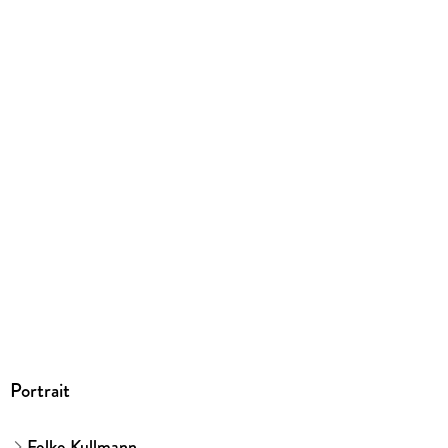
Portrait
Folko Kullmann