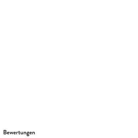
9783833863608
Bewertungen