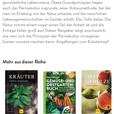
ganzheitliche Lebensweise. Diese Grundprinzipien liegen
auch der Permakultur zugrunde, einer Anbaumethode, bei der
man im Einklang mit der Natur arbeitet und die natürlichen
Lebensgemeinschaften im Garten erhält. Das Tolle dabei: Die
Natur nimmt einem sogar einen Teil der Arbeit ab und die
Erträge fallen groß aus! Dieser Ratgeber zeigt anschaulich,
wie man sich die Prinzipien der Permakultur im eigenen
Garten zunutze machen kann: Angefangen vom Kräutertopf
auf dem Balkon, über das Gemüse-Hochbeet bis hin zum
kompletten Permakulturgarten. Anhand mehrerer
Planungsbeispiele für unterschiedliche Bedürfnisse erfahren
Mehr aus dieser Reihe
Sie zusätzlich wie Sie einen nachhaltigen Garten Schritt für
Schritt planen. Neben den wertvollen Praxistipps der
erfahrenen Permakulturgärtnerin Karin Schlieber durch die
Jahreszeiten enthält das Buch zudem nützliche
Konservierungstipps und leckere Rezepte. Lassen Sie der
Natur ihren Lauf und freuen Sie sich auf reiche Ernte!