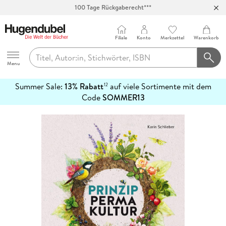
100 Tage Rückgaberecht***
Abholung in über 100 Filialen
Filiale
Konto
Merkzettel
Warenkorb
Hugendubel
Menu
Summer Sale:
13% Rabatt
auf viele Sortimente mit dem
12
mehr
Code
SOMMER13
erfahren