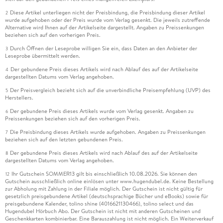
Diese Artikel unterliegen nicht der Preisbindung, die Preisbindung dieser Artikel
2
wurde aufgehoben oder der Preis wurde vom Verlag gesenkt. Die jeweils zutreffende
Alternative wird Ihnen auf der Artikelseite dargestellt. Angaben zu Preissenkungen
beziehen sich auf den vorherigen Preis.
Durch Öffnen der Leseprobe willigen Sie ein, dass Daten an den Anbieter der
3
Leseprobe übermittelt werden.
Der gebundene Preis dieses Artikels wird nach Ablauf des auf der Artikelseite
4
dargestellten Datums vom Verlag angehoben.
Der Preisvergleich bezieht sich auf die unverbindliche Preisempfehlung (UVP) des
5
Herstellers.
Der gebundene Preis dieses Artikels wurde vom Verlag gesenkt. Angaben zu
6
Preissenkungen beziehen sich auf den vorherigen Preis.
Die Preisbindung dieses Artikels wurde aufgehoben. Angaben zu Preissenkungen
7
beziehen sich auf den letzten gebundenen Preis.
Der gebundene Preis dieses Artikels wird nach Ablauf des auf der Artikelseite
8
dargestellten Datums vom Verlag angehoben.
Ihr Gutschein SOMMER13 gilt bis einschließlich 10.08.2026. Sie können den
12
Gutschein ausschließlich online einlösen unter www.hugendubel.de. Keine Bestellung
zur Abholung mit Zahlung in der Filiale möglich. Der Gutschein ist nicht gültig für
gesetzlich preisgebundene Artikel (deutschsprachige Bücher und eBooks) sowie für
preisgebundene Kalender, tolino shine (4016621130466), tolino select und das
Hugendubel Hörbuch Abo. Der Gutschein ist nicht mit anderen Gutscheinen und
Geschenkkarten kombinierbar. Eine Barauszahlung ist nicht möglich. Ein Weiterverkauf