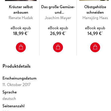
Inhaltsverzeichnis
Kräuter selbst
Das große Gemüse-
Obstgehölze
Hinweis zur Optimierung
anbauen
und
schneiden
Vorwort
Renate Hudak
Obstgartenbuch -
Joachim Mayer
Hansjörg Haas
Grundwissen Permakultur
mit Tipps zu
eBook epub
eBook epub
eBook epub
Permakulturgärten planen
Pflanzen und
18,99 €
26,99 €
14,99 €
Gartenpraxis Permakultur
*
*
*
Gartenarbeit für
Service
Anfänger und Profis
Die Autorin
Impressum
Produktdetails
Erscheinungsdatum
11. Oktober 2017
Sprache
deutsch
Seitenanzahl