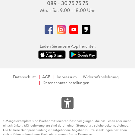
089 - 30 75 75 75
Mo. - Sa. 9.00 - 18.00 Uhr
Laden Sie unsere App herunter.
Datenschutz
AGB
Impressum
Widerrufsbelehrung
Datenschutzeinstellungen
Mängelexemplare sind Bücher mit leichten Beschädigungen, die das Lesen aber nicht
1
einschränken. Mängelexemplare sind durch einen Stempel als solche gekennzeichnet.
Die frühere Buchpreisbindung ist aufgehoben. Angaben zu Preissenkungen beziehen
sich auf den gebundenen Preis eines mangelfreien Exemplars.