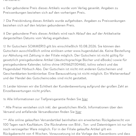
Der gebundene Preis dieses Artikels wurde vom Verlag gesenkt. Angaben zu
6
Preissenkungen beziehen sich auf den vorherigen Preis.
Die Preisbindung dieses Artikels wurde aufgehoben. Angaben zu Preissenkungen
7
beziehen sich auf den letzten gebundenen Preis.
Der gebundene Preis dieses Artikels wird nach Ablauf des auf der Artikelseite
8
dargestellten Datums vom Verlag angehoben.
Ihr Gutschein SOMMER13 gilt bis einschließlich 10.08.2026. Sie können den
12
Gutschein ausschließlich online einlösen unter www.hugendubel.de. Keine Bestellung
zur Abholung mit Zahlung in der Filiale möglich. Der Gutschein ist nicht gültig für
gesetzlich preisgebundene Artikel (deutschsprachige Bücher und eBooks) sowie für
preisgebundene Kalender, tolino shine (4016621130466), tolino select und das
Hugendubel Hörbuch Abo. Der Gutschein ist nicht mit anderen Gutscheinen und
Geschenkkarten kombinierbar. Eine Barauszahlung ist nicht möglich. Ein Weiterverkauf
und der Handel des Gutscheincodes sind nicht gestattet.
Leider können wir die Echtheit der Kundenbewertung aufgrund der großen Zahl an
15
Einzelbewertungen nicht prüfen.
Alle Informationen zur Tiefpreisgarantie finden Sie
hier
16
Alle Preise verstehen sich inkl. der gesetzlichen MwSt. Informationen über den
*
Versand und anfallende Versandkosten finden Sie
hier
Alle online gekauften Versandartikel beinhalten ein erweitertes Rückgaberecht von
***
100 Tagen nach Kaufdatum. Die Rücknahme von Bild-, Ton- und Datenträgern ist nur bei
noch versiegelter Ware möglich. Für in der Filiale gekaufte Artikel gilt ein
Rückgaberecht von 4 Wochen. Voraussetzung ist die Vorlage des Kassenbons und dass