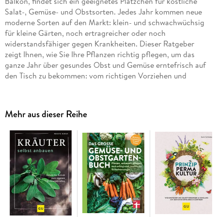
Balkon, findet sich ein geeignetes Plätzchen für köstliche
Salat-, Gemüse- und Obstsorten. Jedes Jahr kommen neue
moderne Sorten auf den Markt: klein- und schwachwüchsig
für kleine Gärten, noch ertragreicher oder noch
widerstandsfähiger gegen Krankheiten. Dieser Ratgeber
zeigt Ihnen, wie Sie Ihre Pflanzen richtig pflegen, um das
ganze Jahr über gesundes Obst und Gemüse erntefrisch auf
den Tisch zu bekommen: vom richtigen Vorziehen und
Einpflanzen über gezieltes Düngen und Gießen bis hin zum
fachgerechten Schneiden, Vermehren und Überwintern.
Selbst gezogen und frisch geerntet schmeckt es einfach am
Mehr aus dieser Reihe
besten! Im Porträtteil mit insgesamt über 60 Porträts finden
Sie einen repräsentativen Querschnitt knackiger Salate,
vitaminreicher Gemüse und süßer Früchte.
Inhaltsverzeichnis
Hinweis zur Optimierung
Impressum