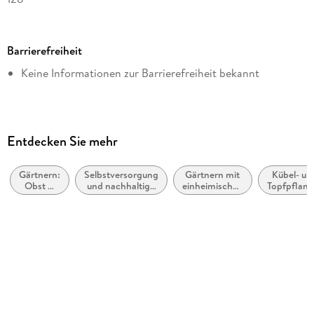
Dateigröße
43,20 MB
Barrierefreiheit
Reihe
Keine Informationen zur Barrierefreiheit bekannt
GU Gartenpraxis
Autor/Autorin
Renate Hudak
Verlag/Hersteller
Entdecken Sie mehr
Gräfe und Unzer eBook
Gärtnern:
Selbstversorgung
Gärtnern mit
Kübel- un
Kopierschutz
Obst &
und nachhaltige
einheimischen
Topfpflanz
mit Wasserzeichen versehen
Gemüse
Lebensstile
Pflanzen
Produktart
EBOOK
Dateiformat
EPUB
ISBN
9783833894794