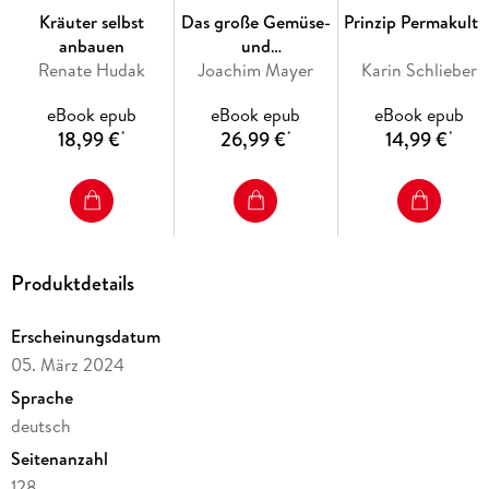
Besondere Hinweise
Kräuter selbst
Das große Gemüse-
Prinzip Permakultu
Hinweis
anbauen
und
1. Planung
Renate Hudak
Obstgartenbuch -
Joachim Mayer
Karin Schlieber
2. Gartenpraxis
mit Tipps zu
eBook epub
eBook epub
eBook epub
3. Porträts
Pflanzen und
18,99 €
26,99 €
14,99 €
Arbeitskalender: Der Küchengarten rund ums Jahr
*
*
*
Gartenarbeit für
Gute und schlechte Nachbarn
Anfänger und Profis
Adressen, Literatur
Renate Hudak
Produktdetails
Erscheinungsdatum
05. März 2024
Sprache
deutsch
Seitenanzahl
128