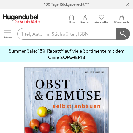
Abholung in über 100 Filialen
Filiale
Konto
Merkzettel
Warenkorb
Hugendubel
Menu
Summer Sale:
13% Rabatt
auf viele Sortimente mit dem
12
mehr
Code
SOMMER13
erfahren