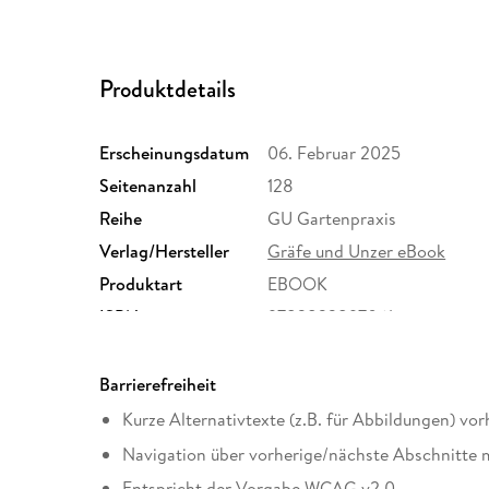
Produktdetails
Erscheinungsdatum
06. Februar 2025
Seitenanzahl
128
Reihe
GU Gartenpraxis
Verlag/Hersteller
Gräfe und Unzer eBook
Produktart
EBOOK
ISBN
9783833897061
Barrierefreiheit
Kurze Alternativtexte (z.B. für Abbildungen) vo
Navigation über vorherige/nächste Abschnitte 
Entspricht der Vorgabe WCAG v2.0