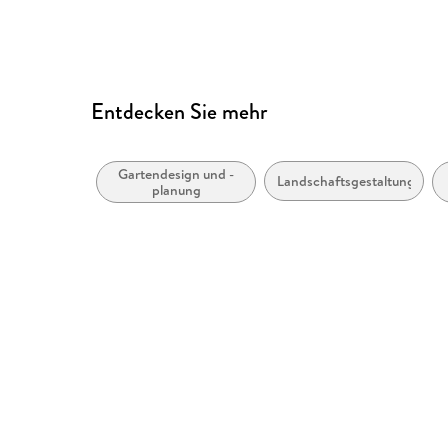
Entspricht der Vorgabe WCAG Level AAA
Entdecken Sie mehr
Gartendesign und -
Landschaftsgestaltung
planung