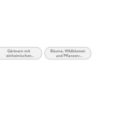
Gärtnern mit
Bäume, Wildblumen
einheimischen
und Pflanzen:
Pflanzen
Sachbuch