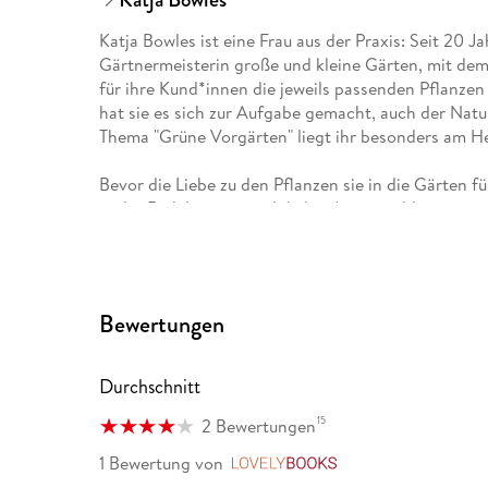
Katja Bowles ist eine Frau aus der Praxis: Seit 20 J
Gärtnermeisterin große und kleine Gärten, mit dem
für ihre Kund*innen die jeweils passenden Pflanzen
hat sie es sich zur Aufgabe gemacht, auch der Nat
Thema "Grüne Vorgärten" liegt ihr besonders am H
Bevor die Liebe zu den Pflanzen sie in die Gärten f
in der Redaktion eines lokalen Anzeigenblattes jou
Autorin kann sie ihr Fachwissen, ihre Berufserfahr
teilen.
Bewertungen
Durchschnitt
15
2 Bewertungen
1 Bewertung
von
LovelyBooks