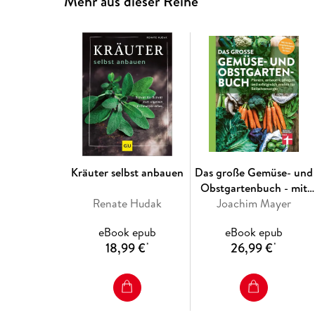
Mehr aus dieser Reihe
Kräuter selbst anbauen
Das große Gemüse- und
Obstgartenbuch - mit
Renate Hudak
Tipps zu Pflanzen und
Joachim Mayer
Gartenarbeit für
eBook epub
eBook epub
Anfänger und Profis
18,99 €
26,99 €
*
*