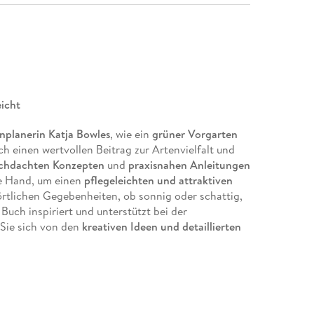
icht
nplanerin Katja Bowles
, wie ein
grüner Vorgarten
h einen wertvollen Beitrag zur Artenvielfalt und
chdachten Konzepten
und
praxisnahen Anleitungen
ie Hand, um einen
pflegeleichten und attraktiven
rtlichen Gegebenheiten, ob sonnig oder schattig,
Buch inspiriert und unterstützt bei der
 Sie sich von den
kreativen Ideen und detaillierten
 Sie Ihren Vorgarten in ein grünes Paradies.
ll:
Den Vorgarten langfristig nachhaltig gestalten
änen für alle Ansprüche und Gegebenheiten