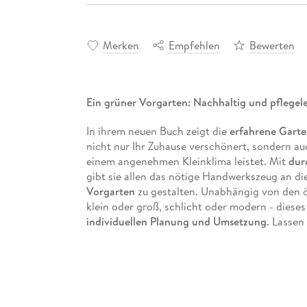
Merken
Empfehlen
Bewerten
Ein grüner Vorgarten: Nachhaltig und pflegele
In ihrem neuen Buch zeigt die
erfahrene Garte
nicht nur Ihr Zuhause verschönert, sondern auc
einem angenehmen Kleinklima leistet. Mit
dur
gibt sie allen das nötige Handwerkszeug an d
Vorgarten
zu gestalten. Unabhängig von den ö
klein oder groß, schlicht oder modern - dieses 
individuellen Planung und Umsetzung
. Lassen
Pflanzenvorschlägen
begeistern und verwandeln
Pflegeleicht und zugleich ökologisch wertvo
und die Artenvielfalt fördern
Individuelle Gestaltung:
Mit Gestaltungspl