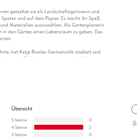
ahren gestaltet sie als Landschaftsgärtnerin und
 Spaten und auf dem Papier. Es macht ihr Spaß,
 und Materialien auszuwählen. Als Gartenplanerin
ur in den Gärten einen Lebensraum zu geben. Das
erzen.
ührte, hat Katja Bowles Germanistik studiert und
rnalistische Erfahrungen gesammelt. Als freie
ung und ihre Liebe zum Gärtnern mit anderen
Übersicht
5 Sterne
0
4 Sterne
2
3 Sterne
0