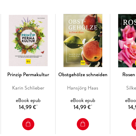
Das Komplettpaket:
Von der Planung bis zu
alle gängigen Vorgartenprobleme
Inhaltsverzeichnis
Hinweis zur Optimierung
Impressum
Wichtiger Hinweis
Herzlich willkommen im grünen Vorgarten!
Grüne Vorgärten: ein Gewinn für alle!
Prinzip Permakultur
Obstgehölze schneiden
Rosen
Gestalten mit Pflanzen
Gestalten mit stein
Karin Schlieber
Hansjörg Haas
Silk
Jeder Vorgarten ist anders
Schritt für Schritt Pläne in die Tat umsetzen
eBook epub
eBook epub
eBoo
Die Autorin
14,99 €
14,99 €
14,
*
*