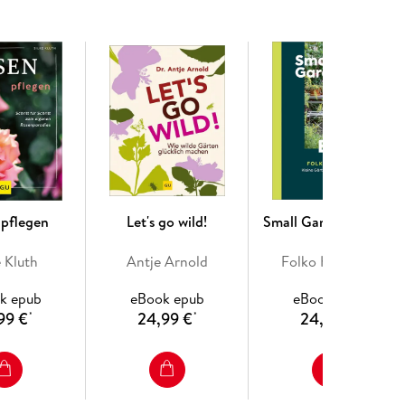
r Umsetzung praxisnah erklärt, mit Lösungen für
 pflegen
Let's go wild!
Small Garden Beauty
e Kluth
Antje Arnold
Folko Kullmann
k epub
eBook epub
eBook epub
99 €
24,99 €
24,99 €
*
*
*