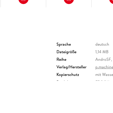
Sprache
deutsch
Dateigröße
1,14 MB
Reihe
AndroSF, 
Verlag/Hersteller
p.machin
Kopierschutz
mit Wasse
Produktart
EBOOK
ISBN
9783957