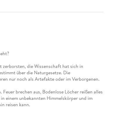
t zerborsten, die Wissenschaft hat sich in
estimmt über die Naturgesetze. Die
. Feuer brechen aus, Bodenlose Löcher reißen alles
t in einem unbekannten Himmelskörper und im
 seinem mechanischem Diener Slawek abseits der
. Nachdem sie den neuen Himmelskörper entdeckt
amens der geheimnisvollen Mondpflanze aufmerksam