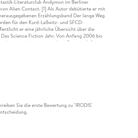
ntastik-Literaturclub Andymon im Berliner
on Alien Contact. [1] Als Autor debütierte er mit
 herausgegebenen Erzählungsband Der lange Weg
wurden für den Kurd-Laßwitz- und SFCD-
fentlicht er eine jährliche Übersicht über die
Das Science Fiction Jahr. Von Anfang 2006 bis
 der inzwischen eingestellten Zeitschrift Space
chichte Handlungsreisende von ihm im Wurdack-
te des Medienmagazins Geek! aus dem Panini-
eiben Sie die erste Bewertung zu "IRODIS'
entscheidung.