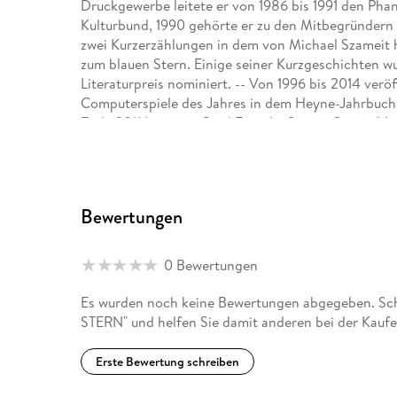
Druckgewerbe leitete er von 1986 bis 1991 den Pha
Kulturbund, 1990 gehörte er zu den Mitbegründern v
zwei Kurzerzählungen in dem von Michael Szameit
zum blauen Stern. Einige seiner Kurzgeschichten 
Literaturpreis nominiert. -- Von 1996 bis 2014 veröf
Computerspiele des Jahres in dem Heyne-Jahrbuch 
Ende 2011 betreute Gerd Frey die Sparte Games View
View. Nach einer Pause erschien 2011 die Kurzges
Verlag. -- Seit 2012 betreut er die PC-Games-Spar
Verlag. [2]
Bewertungen
0 Bewertungen
Es wurden noch keine Bewertungen abgegeben. Schr
STERN" und helfen Sie damit anderen bei der Kauf
Erste Bewertung schreiben