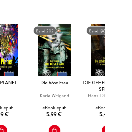
n, um die Reise antreten zu können? Und was
4
Band 202
Band 198
PLANET
Die böse Frau
DIE GEHEIMNISVOLLE
SPHINX
Karla Weigand
Hans-Dieter Furrer
k epub
eBook epub
eBook epub
99 €
5,99 €
5,49 €
*
*
*