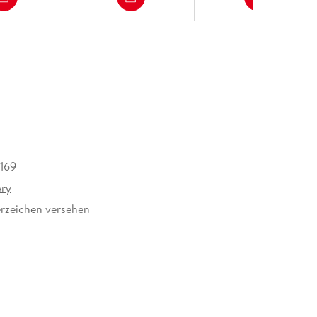
169
ery
rzeichen versehen
657770