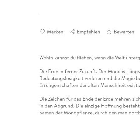
Merken
Empfehlen
Bewerten
Die Erde in ferner Zukunft. Der Mond ist längs
Bedeutungslosigkeit verloren und die Magie b
Die Zeichen für das Ende der Erde mehren sich
in den Abgrund. Die einzige Hoffnung besteh
Irodis, ein mächtiger Naturzauberer, lebt mit
großen Ansiedlungen in einem alten Anwesen
und Albträume Irodis auf den Fundort des S