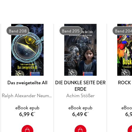
Was müssen Irodis und Slawek auf sich nehme
erwartet sie am Ziel?
Band 208
Band 205
Band 20
Das zweigeteilte All
DIE DUNKLE SEITE DER
ROCK 
ERDE
Ralph Alexander Neumüller
Achim Stößer
eBook epub
eBook epub
eBoo
6,99 €
6,49 €
6,
*
*