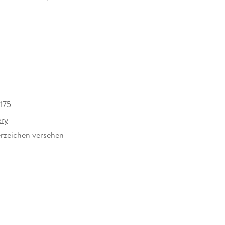
175
ery
rzeichen versehen
57183