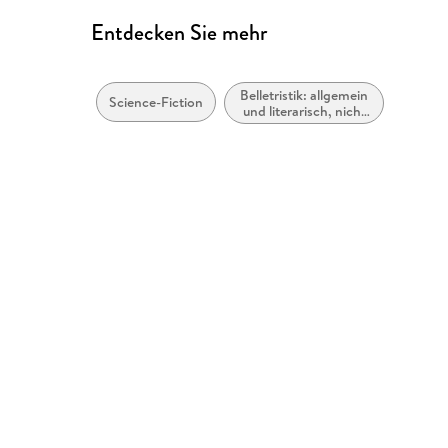
Entdecken Sie mehr
Belletristik: allgemein
Science-Fiction
und literarisch, nicht
nach Genre