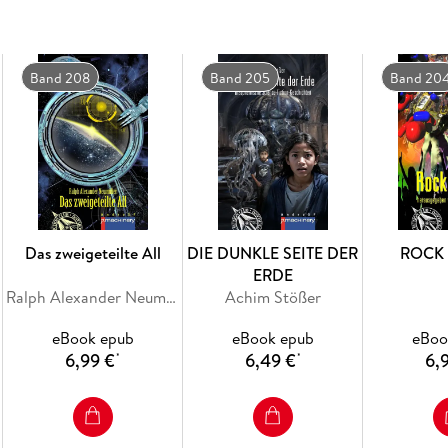
Noch ahnt niemand, dass die Antwort auf alle 
völlig allein gelassen in einem Kolonieschiff
Band 208
Band 205
Band 20
Lebensform zerfressen wird. Doch das Schiff de
Ferne durch das All.
Das zweigeteilte All
DIE DUNKLE SEITE DER
ROCK 
ERDE
Ralph Alexander Neumüller
Achim Stößer
eBook epub
eBook epub
eBoo
6,99 €
6,49 €
6,
*
*