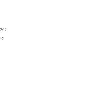
 202
ery