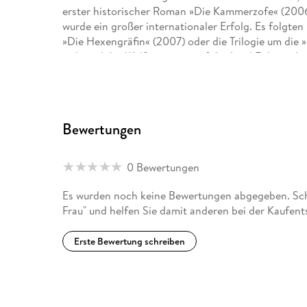
erster historischer Roman »Die Kammerzofe« (2006)
wurde ein großer internationaler Erfolg. Es folgte
»Die Hexengräfin« (2007) oder die Trilogie um die 
während der Walfängerzeit auf der Insel Föhr und i
historischen Romanen ist eigen, dass die Autorin 
konsequent durchzieht.
Mit »Der Pontifex« (2021) lieferte Karla Weigand ei
Bewertungen
in dem sie auch Elemente historischer deutscher Kol
»Kommissar Lavalle und der Seinemörder« begann si
die bis in kleinste Details kriminalpolizeiliche Arbe
0 Bewertungen
Karla Weigand, die Autorin - eine Erfolgsgeschichte
Es wurden noch keine Bewertungen abgegeben. Schr
Frau" und helfen Sie damit anderen bei der Kaufen
Erste Bewertung schreiben