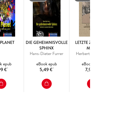
PLANET
DIE GEHEIMNISVOLLE
LETZTE ZUFLUCHT
SPHINX
MARS
Hans-Dieter Furrer
Herbert W. Franke
k epub
eBook epub
eBook epub
99 €
5,49 €
7,99 €
*
*
*