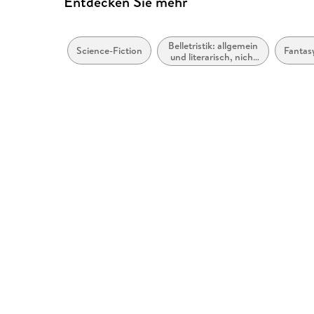
Entdecken Sie mehr
Belletristik: allgemein
Science-Fiction
Fantasy
und literarisch, nicht
nach Genre