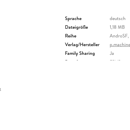
Sprache
deutsch
Dateigröße
1,18 MB
Reihe
AndroSF,
Verlag/Hersteller
p.machin
Family Sharing
Ja
Dateiformat
EPUB
t