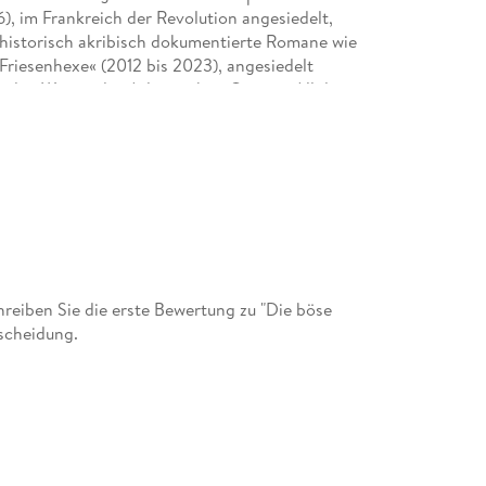
, im Frankreich der Revolution angesiedelt,
n historisch akribisch dokumentierte Romane wie
»Friesenhexe« (2012 bis 2023), angesiedelt
n den Weiten des Atlantischen Ozeans. All diesen
die Verwendung fantastischer Elemente
n gelungenes Beispiel religiöser Science-Fiction,
onialpolitik meisterhaft einbaut. Mit
e 2022 eine Serie historischer Kriminalromane,
it im Paris der Revolution nachzeichnet.
.
eiben Sie die erste Bewertung zu "Die böse
tscheidung.