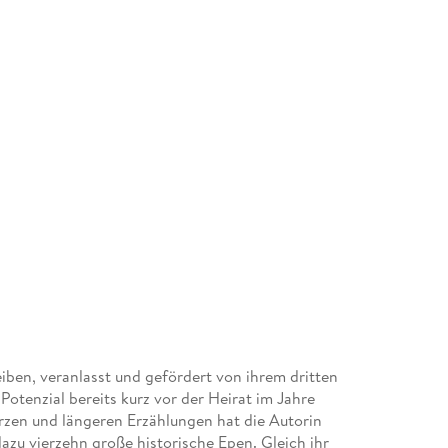
iben, veranlasst und gefördert von ihrem dritten
Potenzial bereits kurz vor der Heirat im Jahre
rzen und längeren Erzählungen hat die Autorin
dazu vierzehn große historische Epen. Gleich ihr