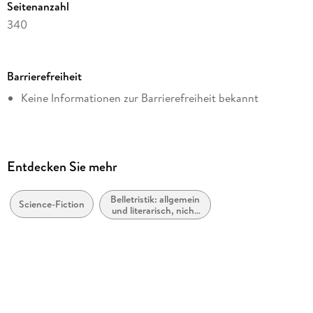
Seitenanzahl
340
Dateigröße
0,97 MB
Barrierefreiheit
Altersempfehlung
Keine Informationen zur Barrierefreiheit bekannt
von 14 bis 99 Jahren
Reihe
AndroSF, 208
Autor/Autorin
Entdecken Sie mehr
Ralph Alexander Neumüller
Belletristik: allgemein
Verlag/Hersteller
Science-Fiction
und literarisch, nicht
p.machinery
nach Genre
Originalsprache
deutsch
Kopierschutz
mit Wasserzeichen versehen