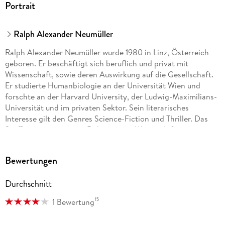
Portrait
Ralph Alexander Neumüller
Ralph Alexander Neumüller wurde 1980 in Linz, Österreich
geboren. Er beschäftigt sich beruflich und privat mit
Wissenschaft, sowie deren Auswirkung auf die Gesellschaft.
Er studierte Humanbiologie an der Universität Wien und
forschte an der Harvard University, der Ludwig-Maximilians-
Universität und im privaten Sektor. Sein literarisches
Interesse gilt den Genres Science-Fiction und Thriller. Das
Stoffuniversum ist sein Debütroman. Weitere Informationen
finden sich im Netz (ralphneumueller. at). Neben seiner
wissenschaftlichen und literarischen Arbeit ist er Gitarrist im
Bewertungen
Postrock-Kollektiv Thalija (thalija. com).
Durchschnitt
15
1 Bewertung