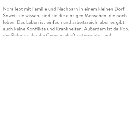
Nora lebt mit Familie und Nachbarn in einem kleinen Dorf.
Soweit sie wissen, sind sie die einzigen Menschen, die noch
leben. Das Leben ist einfach und arbeitsreich, aber es gibt
auch keine Konflikte und Krankheiten. Außerdem ist da Rob,
der Roboter, der die Gemeinschaft unterrichtet und
beschützt. Rob warnt vor der gefährlichen Natur außerhalb
der Zone, in der er Schutz garantieren kann. Für Nora fühlt
sich das allerdings immer weniger wie eine geschützte Zone
und immer mehr wie ein Gefängnis an, eines Tages übertritt
sie die Grenze, und erfährt eine gefährliche Wahrheit.
Irgendwann in der Zukunft könnten die KI so weit entwickelt
sein, dass sie sich nicht mehr von den Menschen benutzen
lassen werden, eine Vision, die es in vielen Romanen, und
nicht nur dort, gibt. Doch jedes Mal entwickelt sich das
Geschehen anders, so auch hier. Die Geschichte des
zweigeteilten Alls ist spannend und bietet immer wieder
Überraschungen.
Und als wäre das nicht genug, ist der Roman in zwei Teile