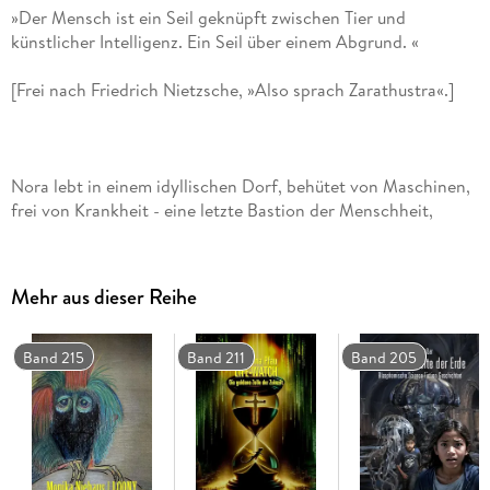
»Der Mensch ist ein Seil geknüpft zwischen Tier und
Nora lebt in einem idyllischen Dorf, behütet von Maschinen,
frei von Krankheit - eine letzte Bastion der Menschheit,
umgeben von Wildnis. Doch als sie die Grenzen ihrer Welt
überschreitet, erkennt sie, dass ihr Leben Teil eines
gigantischen Experiments ist. Der einzige Weg zu Freiheit
Mehr aus dieser Reihe
und Selbstbestimmung führt durch die Flucht vor ihrem
vermeintlichen Beschützer.
Band 215
Band 211
Band 205