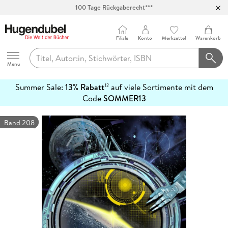
100 Tage Rückgaberecht***
Abholung in über 100 Filialen
Filiale
Konto
Merkzettel
Warenkorb
Hugendubel
Menu
Summer Sale:
13% Rabatt
auf viele Sortimente mit dem
12
mehr
Code
SOMMER13
erfahren
Band 208