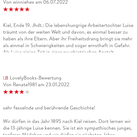
Von winniehex
am
06.07.2022
Kiel, Ende 19. Jhdt.: Die lebenshungrige Arbeitertochter Luise
träumt von der weiten Welt und davon, es einmal besser zu
haben als ihre Eltern. Aber ihr Freiheitsdrang bringt sie mehr
als einmal in Schwierigkeiten und sogar ernsthaft in Gefahr.
Als Luise einige Zeit in einer psychiatrischen Anstalt
verbringen muss, dringt einzig Medizinstudent Julius zu ihr
durch. Mit seiner Hilfe findet sie zu sich selbst und kämpft
sich zurück ins Leben. Dennoch verlieren sich ihre Wege.
LovelyBooks-Bewertung
Wieder zu Hause drängt ihre Mutter Luise erneut in die
Von Renate1981
am
23.01.2022
starren Konventionen der Gesellschaft und zu einer baldigen
Heirat ... Doch was ist mit Luises eigenen Träumen?
(Klappentext Verlag/Autor)Das Buch war genau nach meinem
Geschmack, denn was sich so einfach liest ist es nicht. Es ist
sehr fesselnde und berührende Geschichte!
eine sehr bewegende Geschichte, dass muss man der Autorin
lassen. Ein junges Mädchen, welches noch Träume hat und
Wir dürfen in das Jahr 1895 nach Kiel reisen. Dort lernen wir
zumindest einen Teil davon gerne irgendwann umsetzen
die 13-jährige Luise kennen. Sie ist ein sympathisches junges,
möchte. Doch es läuft alles anders, als wie man glaubt. Ich
tapferes Mädchen und wir dürfen sie nächsten Jahre