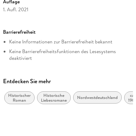
Auflage
1. Aufl. 2021
Seitenanzahl
449
Barrierefreiheit
Dateigröße
Keine Informationen zur Barrierefreiheit bekannt
1,47 MB
Keine Barrierefreiheitsfunktionen des Lesesystems
Altersempfehlung
deaktiviert
ab 16 Jahre
Navigierbares Inhaltsverzeichnis
Reihe
Logische Lesereihenfolge eingehalten
Historische Romane | Starke Frauen, die ihren Weg gehen, 3
Entdecken Sie mehr
Inhalt auch ohne Farbwahrnehmung verständlich
Autor/Autorin
dargestellt
Jessica Weber
Historischer
Historische
ca.
Nordwestdeutschland
Roman
Liebesromane
190
Alle Texte können angepasst werden
Verlag/Hersteller
bis
ca.
beHEARTBEAT
190
Originalsprache
deutsch