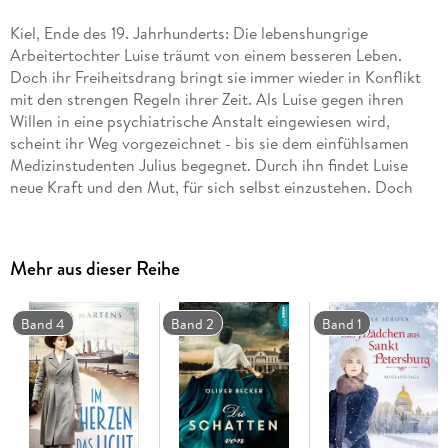
Kiel, Ende des 19. Jahrhunderts: Die lebenshungrige
Arbeitertochter Luise träumt von einem besseren Leben.
Doch ihr Freiheitsdrang bringt sie immer wieder in Konflikt
mit den strengen Regeln ihrer Zeit. Als Luise gegen ihren
Willen in eine psychiatrische Anstalt eingewiesen wird,
scheint ihr Weg vorgezeichnet - bis sie dem einfühlsamen
Medizinstudenten Julius begegnet. Durch ihn findet Luise
neue Kraft und den Mut, für sich selbst einzustehen. Doch
zurück in der Enge ihres Elternhauses versucht ihre Mutter,
sie zur schnellen Heirat zu drängen. Luise aber hat eigene
Träume - von Selbstbestimmung, von Liebe und von einem
Mehr aus dieser Reihe
Leben jenseits gesellschaftlicher Konventionen.
Band 4
Band 2
Band 1
Ein bewegender historischer Roman über eine starke Frau,
die allen Widerständen trotzt und für ihr Glück kämpft -
voller Gefühl und dem Flair der Wendezeit im Deutschen
Kaiserreich.