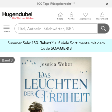
100 Tage Rückgaberecht***
Abholung in über 100 Filialen
Filiale
Konto
Merkzettel
Warenkorb
Hugendubel
Menu
Summer Sale:
13% Rabatt
auf viele Sortimente mit dem
12
mehr
Code
SOMMER13
erfahren
Band 3