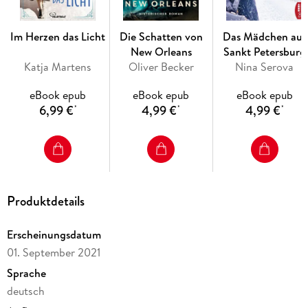
eBooks von beHEARTBEAT - Herzklopfen garantiert.
Im Herzen das Licht
Die Schatten von
Das Mädchen aus
New Orleans
Sankt Petersburg
Katja Martens
Oliver Becker
Nina Serova
eBook epub
eBook epub
eBook epub
6,99 €
4,99 €
4,99 €
*
*
*
Produktdetails
Erscheinungsdatum
01. September 2021
Sprache
deutsch