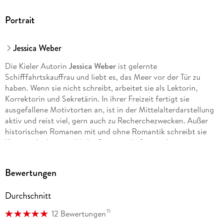
Portrait
Jessica Weber
Die Kieler Autorin
Jessica Weber
ist gelernte
Schifffahrtskauffrau und liebt es, das Meer vor der Tür zu
haben. Wenn sie nicht schreibt, arbeitet sie als Lektorin,
Korrektorin und Sekretärin. In ihrer Freizeit fertigt sie
ausgefallene Motivtorten an, ist in der Mittelalterdarstellung
aktiv und reist viel, gern auch zu Recherchezwecken. Außer
historischen Romanen mit und ohne Romantik schreibt sie
Kurzgeschichten und liebt Gemeinschaftsprojekte mit
Autorenkolleginnen. Sie ist Mitglied im Phantastik-Autoren-
Netzwerk (PAN) e. V. , in der Autorinnenvereinigung
Bewertungen
'Romance Alliance' und im Verband der Schriftsteller in
Schleswig-Holstein e. V.
Durchschnitt
15
12 Bewertungen
Veröffentlichungen (Auszug):