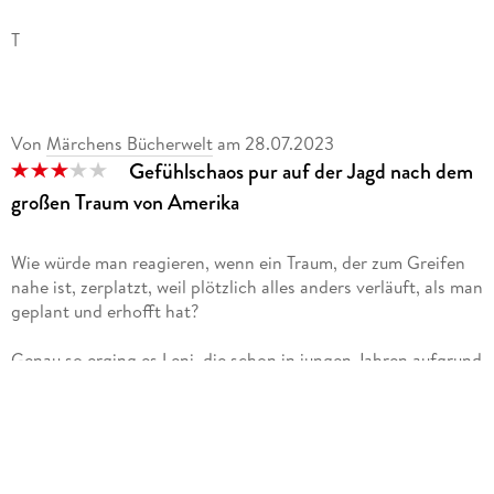
T
Von
Märchens Bücherwelt
am
28.07.2023
Gefühlschaos pur auf der Jagd nach dem
großen Traum von Amerika
Wie würde man reagieren, wenn ein Traum, der zum Greifen
nahe ist, zerplatzt, weil plötzlich alles anders verläuft, als man
geplant und erhofft hat?
Genau so erging es Leni, die schon in jungen Jahren aufgrund
des Todes ihrer Eltern in die Mutterrolle für ihre kleine
Schwester Ria schlüpfen und sich nebenbei um den Haushalt
für ihren Bruder Benno und den besten Freund der Familie,
Viktor kümmern musste. Sie sparen jede Mark, um den Traum
ihrer Eltern, nach Amerika auszuwandern, zu erfüllen.