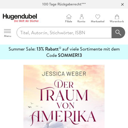
100 Tage Rückgaberecht***
Abholung in über 100 Filialen
Filiale
Konto
Merkzettel
Warenkorb
Hugendubel
Menu
Summer Sale:
13% Rabatt
auf viele Sortimente mit dem
12
mehr
Code
SOMMER13
erfahren