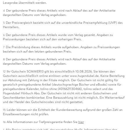
Leseprobe übermittelt werden.
Der gebundene Preis dieses Artikels wird nach Ablauf des auf der Artikelseite
4
dargestellten Datums vom Verlag angehoben.
Der Preisvergleich bezieht sich auf die unverbindliche Preisempfehlung (UVP) des
5
Herstellers.
Der gebundene Preis dieses Artikels wurde vom Verlag gesenkt. Angaben zu
6
Preissenkungen beziehen sich auf den vorherigen Preis.
Die Preisbindung dieses Artikels wurde aufgehoben. Angaben zu Preissenkungen
7
beziehen sich auf den letzten gebundenen Preis.
Der gebundene Preis dieses Artikels wird nach Ablauf des auf der Artikelseite
8
dargestellten Datums vom Verlag angehoben.
Ihr Gutschein SOMMER13 gilt bis einschließlich 10.08.2026. Sie können den
12
Gutschein ausschließlich online einlösen unter www.hugendubel.de. Keine Bestellung
zur Abholung mit Zahlung in der Filiale möglich. Der Gutschein ist nicht gültig für
gesetzlich preisgebundene Artikel (deutschsprachige Bücher und eBooks) sowie für
preisgebundene Kalender, tolino shine (4016621130466), tolino select und das
Hugendubel Hörbuch Abo. Der Gutschein ist nicht mit anderen Gutscheinen und
Geschenkkarten kombinierbar. Eine Barauszahlung ist nicht möglich. Ein Weiterverkauf
und der Handel des Gutscheincodes sind nicht gestattet.
Leider können wir die Echtheit der Kundenbewertung aufgrund der großen Zahl an
15
Einzelbewertungen nicht prüfen.
Alle Informationen zur Tiefpreisgarantie finden Sie
hier
16
Alle Preise verstehen sich inkl. der gesetzlichen MwSt. Informationen über den
*