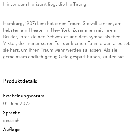
Hinter dem Horizont liegt die Hoffnung
Hamburg, 1907: Leni hat einen Traum. Sie will tanzen, am
liebsten am Theater in New York. Zusammen mit ihrem
Bruder, ihrer kleinen Schwester und dem sympathischen
Viktor, der immer schon Teil der kleinen Familie war, arbeitet
sie hart, um ihren Traum wahr werden zu lassen. Als sie
gemeinsam endlich genug Geld gespart haben, kaufen sie
sich vier Fahrkarten, um mit dem Schiff nach Amerika
auszuwandern. Doch Leni ahnt nicht, welch schwere
Prüfungen noch auf sie warten - denn nicht alle werden
Produktdetails
Amerika erreichen. Und Leni kämpft: darum, ihre Familie
zusammenzuhalten, gegen die widerstreitenden Gefühle
Erscheinungsdatum
Viktor gegenüber und um ihr eigenes Glück. Wird sie ihr Ziel
am Ende erreichen?
01. Juni 2023
Sprache
deutsch
Ein mitreißender historischer Roman über die Hoffnungen
und Gefahren der Auswanderung nach Amerika und eine
Auflage