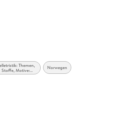
uk
elletristik: Themen,
Norwegen
Stoffe, Motive:
Regionalroman