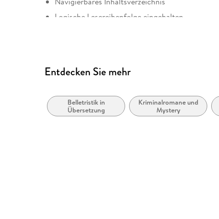
Navigierbares Inhaltsverzeichnis
Logische Lesereihenfolge eingehalten
Hoher Farbkontrast für bessere Lesbarkeit
Alle Texte können angepasst werden
Weitere Hinweise: https://www. penguin. co. uk/
Entdecken Sie mehr
Belletristik in
Kriminalromane und
Übersetzung
Mystery