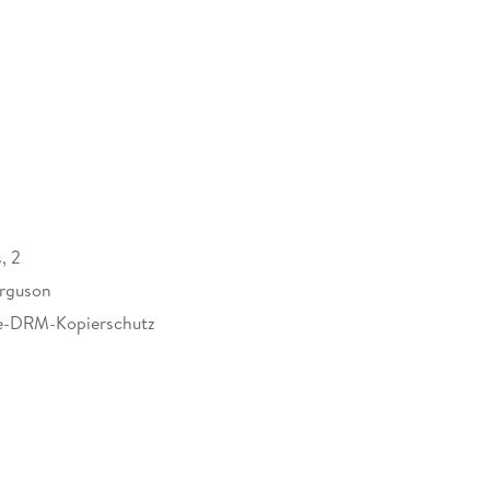
, 2
erguson
e-DRM-Kopierschutz