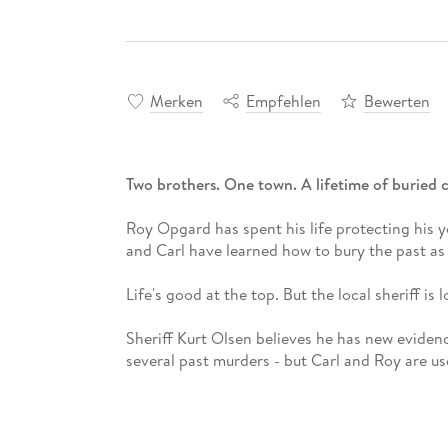
Merken
Empfehlen
Bewerten
Two brothers. One town. A lifetime of buried c
Roy Opgard has spent his life protecting his 
and Carl have learned how to bury the past as e
Life's good at the top. But the local sheriff i
Sheriff Kurt Olsen believes he has new evidenc
several past murders - but Carl and Roy are use
to get their hands dirty.
Nothing in Os stays buried for long.