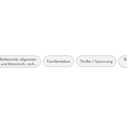
accessibility, accessiblefilesrequests@penguinrandomhouse. co. 
Belletristik: allgemein
B
Familienleben
Thriller / Spannung
und literarisch, nicht
nach Genre