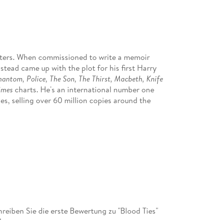
riters. When commissioned to write a memoir
nstead came up with the plot for his first Harry
hantom, Police, The Son, The Thirst, Macbeth,
Knife
imes
charts. He's an international number one
es, selling over 60 million copies around the
is translations include
Norwegian Wood
by Lars
rime Files series, and
Tales of Love and Loss
by
es, a Viking history and, most recently,
Norway's
eiben Sie die erste Bewertung zu "Blood Ties"