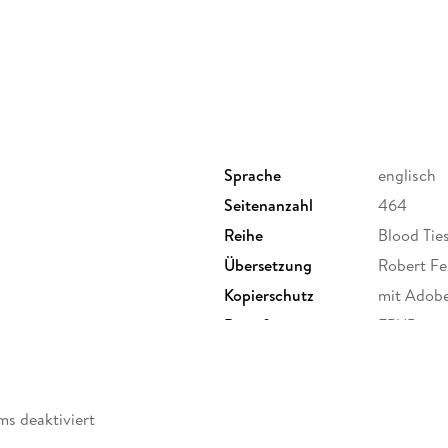
Sprache
englisch
Seitenanzahl
464
Reihe
Blood Ties
Übersetzung
Robert F
Kopierschutz
mit Adob
Dateiformat
EPUB
ms deaktiviert