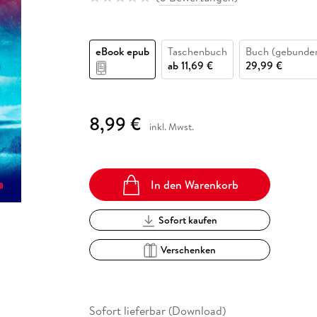
Fremdsprachige Bücher
n Lernhilfen
 Jugendbücher
eiber
Hörbuch Downloads im Bundle
cher
 Vergleich
 Puzzlezubehör
Lernen
New Adult
STABILO
Taschenbücher
hilfen
hriller
 Backen
er
lender
Ratgeber
eBook epub
Taschenbuch
Buch (gebunde
op
hriller
Romance
ab
11,69 €
29,99 €
Sachbücher
precher:innen
Science Fiction
8,99 €
inkl. Mwst.
Fremdsprachige Bücher
In den Warenkorb
Sofort kaufen
Verschenken
Sofort lieferbar (Download)