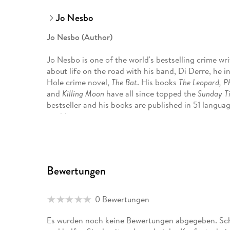
Jo Nesbo
Jo Nesbo (Author)
Jo Nesbo is one of the world's bestselling crime w
about life on the road with his band, Di Derre, he i
Hole crime novel,
The Bat
. His books
The Leopard, P
and
Killing Moon
have all since topped the
Sunday T
bestseller and his books are published in 51 languag
world.
Robert Ferguson (Translator)
Robert Ferguson
has lived in Norway since 1983. H
Bewertungen
Mytting, the four novels in Torkil Damhaug's Oslo C
Knut Hamsun. He is the author of several biographi
War. A people's struggle against Nazi tyranny.
0 Bewertungen
Es wurden noch keine Bewertungen abgegeben. Schr