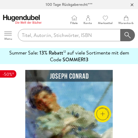
100 Tage Rückgaberecht***
Abholung in über 100 Filialen
Filiale
Konto
Merkzettel
Warenkorb
Hugendubel
Menu
Summer Sale:
13% Rabatt
auf viele Sortimente mit dem
12
mehr
Code
SOMMER13
erfahren
6
-50%