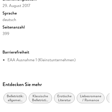
historische Anspielungen und veraltete Ausdrücke für eine
29. August 2017
mühelose, besser informierte Lektüre.
Sprache
deutsch
Seitenanzahl
399
Dateigröße
0,91 MB
Barrierefreiheit
Reihe
EAA Ausnahme 1 (Kleinstunternehmen)
Fischer Klassik
Autor/Autorin
Joseph Conrad
Herausgegeben von
Entdecken Sie mehr
Musaicum Press
Belletristik:
Klassische
Erotische
Liebesromane
Kommentar
allgemein
Belletristik:
Literatur
/ Romance
Eva Metz
und
allgemein
literarisch,
und
(
Verlag/Hersteller