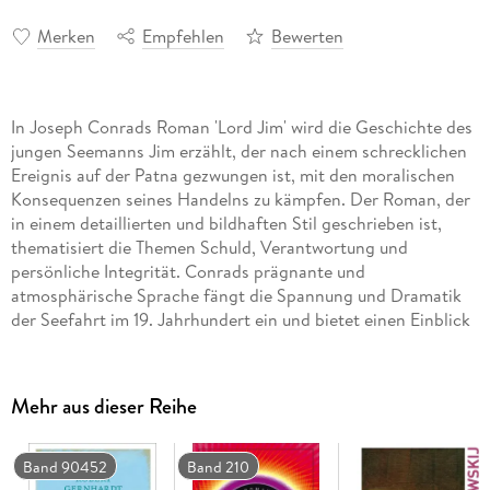
Merken
Empfehlen
Bewerten
In Joseph Conrads Roman 'Lord Jim' wird die Geschichte des
jungen Seemanns Jim erzählt, der nach einem schrecklichen
Ereignis auf der Patna gezwungen ist, mit den moralischen
Konsequenzen seines Handelns zu kämpfen. Der Roman, der
in einem detaillierten und bildhaften Stil geschrieben ist,
thematisiert die Themen Schuld, Verantwortung und
persönliche Integrität. Conrads prägnante und
atmosphärische Sprache fängt die Spannung und Dramatik
der Seefahrt im 19. Jahrhundert ein und bietet einen Einblick
in die psychologischen Schattenseiten des menschlichen
Charakters. 'Lord Jim' ist ein bedeutendes Werk des
britischen Literaturkanons, das bis heute Leser weltweit
Mehr aus dieser Reihe
fesselt.
In dieser bereicherten Ausgabe haben wir mit großer Sorgfalt
Band 90452
Band 210
zusätzlichen Mehrwert für Ihr Leseerlebnis geschaffen: