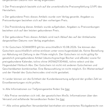
dargestellten Datums vom Verlag angehoben.
Der Preisvergleich bezieht sich auf die unverbindliche Preisempfehlung (UVP) des
5
Herstellers.
Der gebundene Preis dieses Artikels wurde vom Verlag gesenkt. Angaben zu
6
Preissenkungen beziehen sich auf den vorherigen Preis.
Die Preisbindung dieses Artikels wurde aufgehoben. Angaben zu Preissenkungen
7
beziehen sich auf den letzten gebundenen Preis.
Der gebundene Preis dieses Artikels wird nach Ablauf des auf der Artikelseite
8
dargestellten Datums vom Verlag angehoben.
Ihr Gutschein SOMMER13 gilt bis einschließlich 10.08.2026. Sie können den
12
Gutschein ausschließlich online einlösen unter www.hugendubel.de. Keine Bestellung
zur Abholung mit Zahlung in der Filiale möglich. Der Gutschein ist nicht gültig für
gesetzlich preisgebundene Artikel (deutschsprachige Bücher und eBooks) sowie für
preisgebundene Kalender, tolino shine (4016621130466), tolino select und das
Hugendubel Hörbuch Abo. Der Gutschein ist nicht mit anderen Gutscheinen und
Geschenkkarten kombinierbar. Eine Barauszahlung ist nicht möglich. Ein Weiterverkauf
und der Handel des Gutscheincodes sind nicht gestattet.
Leider können wir die Echtheit der Kundenbewertung aufgrund der großen Zahl an
15
Einzelbewertungen nicht prüfen.
Alle Informationen zur Tiefpreisgarantie finden Sie
hier
16
Alle Preise verstehen sich inkl. der gesetzlichen MwSt. Informationen über den
*
Versand und anfallende Versandkosten finden Sie
hier
Alle online gekauften Versandartikel beinhalten ein erweitertes Rückgaberecht von
***