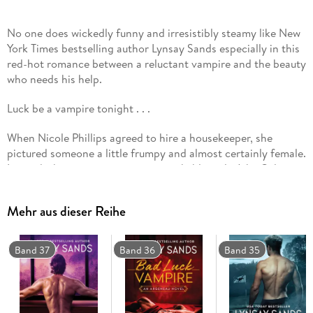
No one does wickedly funny and irresistibly steamy like New
York Times bestselling author Lynsay Sands especially in this
red-hot romance between a reluctant vampire and the beauty
who needs his help.
Luck be a vampire tonight . . .
When Nicole Phillips agreed to hire a housekeeper, she
pictured someone a little frumpy and almost certainly female.
Instead, she gets gorgeous, unmistakably male Jake Colson.
The man is proving indispensable in the kitchen and
everywhere else. Except Jake might not be a mortal man at
Mehr aus dieser Reihe
all.
. . . and every night
Band 37
Band 36
Band 35
Who wouldn't want to be a tall, dark, powerful vampire? Jake,
for one. He's barely had time to adjust to his newstate before
he's roped into a family favor. Still, secretly playing