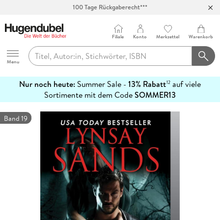
100 Tage Rückgaberecht***
Abholung in über 100 Filialen
Filiale
Konto
Merkzettel
Warenkorb
Hugendubel
Menu
Nur noch heute:
Summer Sale -
13% Rabatt
auf viele
12
mehr
Sortimente mit dem Code
SOMMER13
erfahren
Band 19