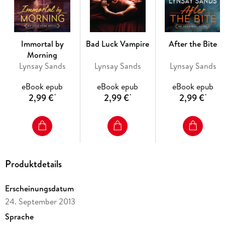
bodyguard to sweet, sexy Nicole is turning out to be the
wildest ride of his life. First, he'll put a stop to whoever's
targeting her. Then he'll prove that this kind of love, and luck,
happens only once in an eternity.
Immortal by
Bad Luck Vampire
After the Bite
Morning
Lynsay Sands
Lynsay Sands
Lynsay Sands
eBook epub
eBook epub
eBook epub
2,99 €
2,99 €
2,99 €
*
*
*
Produktdetails
Erscheinungsdatum
24. September 2013
Sprache