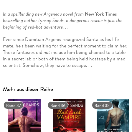
In a spellbinding new Argeneau novel from
New York Times
bestselling author Lynsay Sands, a dangerous rescue is just the
beginning of red-hot adventure. . .
Ever since Domitian Argenis recognized Sarita as his life
mate, he's been waiting for the perfect moment to claim her.
Those fantasies did
not
include him being chained to a table
in a secret lab or both of them being held hostage by a mad
scientist. Somehow, they have to escape. . .
Sarita has seen some crazy things as a cop, but nothing to
rival Domitian. A vampire? Seriously? But his healing ability,
Mehr aus dieser Reihe
incredible powers, and their mind-blowing physical
connection-none of it should be possible, yet her body
knows differently. Now, not only do they have to save each
Band 37
Band 36
Band 35
other, but other innocent lives are at stake. Failure is not an
option, for Sarita intends that Domitian show her exactly
what an eternity of pleasure feels like. . .