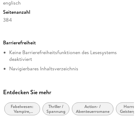
englisch
Seitenanzahl
384
Reihe
Argeneau, 25
Barrierefreiheit
Autor/Autorin
Keine Barrierefreiheitsfunktionen des Lesesystems
Lynsay Sands
deaktiviert
Verlag/Hersteller
Navigierbares Inhaltsverzeichnis
HarperCollins
Logische Lesereihenfolge eingehalten
Kopierschutz
Weitere Hinweise:
mit Wasserzeichen versehen
Entdecken Sie mehr
AccessibilityFeedback@harpercollins.com
Family Sharing
Ja
Fabelwesen:
Thriller /
Action- /
Horrorl
Vampire,
Spannung
Abenteuerromane
Geisterg
Produktart
Werwölfe &
u
Gestaltwandler
Übernat
EBOOK
Dateiformat