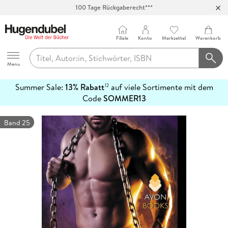
100 Tage Rückgaberecht***
Abholung in über 100 Filialen
Filiale
Konto
Merkzettel
Warenkorb
Hugendubel
Menu
Summer Sale:
13% Rabatt
auf viele Sortimente mit dem
12
mehr
Code
SOMMER13
erfahren
Band 25