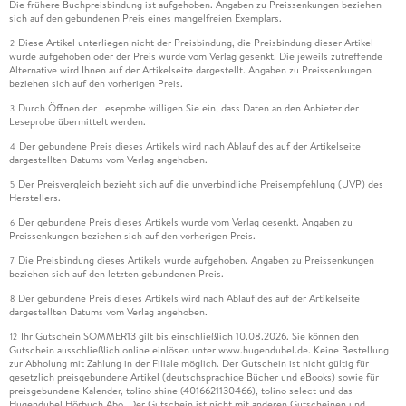
Die frühere Buchpreisbindung ist aufgehoben. Angaben zu Preissenkungen beziehen
sich auf den gebundenen Preis eines mangelfreien Exemplars.
Diese Artikel unterliegen nicht der Preisbindung, die Preisbindung dieser Artikel
2
wurde aufgehoben oder der Preis wurde vom Verlag gesenkt. Die jeweils zutreffende
Alternative wird Ihnen auf der Artikelseite dargestellt. Angaben zu Preissenkungen
beziehen sich auf den vorherigen Preis.
Durch Öffnen der Leseprobe willigen Sie ein, dass Daten an den Anbieter der
3
Leseprobe übermittelt werden.
Der gebundene Preis dieses Artikels wird nach Ablauf des auf der Artikelseite
4
dargestellten Datums vom Verlag angehoben.
Der Preisvergleich bezieht sich auf die unverbindliche Preisempfehlung (UVP) des
5
Herstellers.
Der gebundene Preis dieses Artikels wurde vom Verlag gesenkt. Angaben zu
6
Preissenkungen beziehen sich auf den vorherigen Preis.
Die Preisbindung dieses Artikels wurde aufgehoben. Angaben zu Preissenkungen
7
beziehen sich auf den letzten gebundenen Preis.
Der gebundene Preis dieses Artikels wird nach Ablauf des auf der Artikelseite
8
dargestellten Datums vom Verlag angehoben.
Ihr Gutschein SOMMER13 gilt bis einschließlich 10.08.2026. Sie können den
12
Gutschein ausschließlich online einlösen unter www.hugendubel.de. Keine Bestellung
zur Abholung mit Zahlung in der Filiale möglich. Der Gutschein ist nicht gültig für
gesetzlich preisgebundene Artikel (deutschsprachige Bücher und eBooks) sowie für
preisgebundene Kalender, tolino shine (4016621130466), tolino select und das
Hugendubel Hörbuch Abo. Der Gutschein ist nicht mit anderen Gutscheinen und