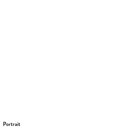
EPUB
ISBN
9780062956279
Portrait