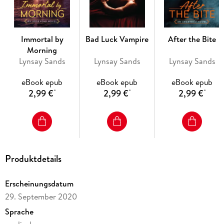
Accepting the fact
that they might be life mates is disconcerting. But when her
past catches up to
them, G. G. faces a choice confront his demons at last, or
Immortal by
Bad Luck Vampire
After the Bite
lose a passion that's
Morning
hot as hell.
Lynsay Sands
Lynsay Sands
Lynsay Sands
eBook epub
eBook epub
eBook epub
2,99 €
2,99 €
2,99 €
*
*
*
Produktdetails
Erscheinungsdatum
29. September 2020
Sprache