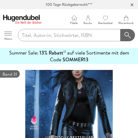
100 Tage Rückgaberecht***
Abholung in über 100 Filialen
Filiale
Konto
Merkzettel
Warenkorb
Hugendubel
Menu
Summer Sale:
13% Rabatt
auf viele Sortimente mit dem
12
mehr
Code
SOMMER13
erfahren
Band 31