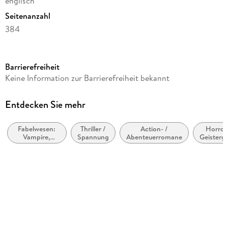
englisch
Seitenanzahl
384
Reihe
Argeneau, 31
Barrierefreiheit
Autor/Autorin
Keine Information zur Barrierefreiheit bekannt
Lynsay Sands
Verlag/Hersteller
Entdecken Sie mehr
HarperCollins
Fabelwesen:
Thriller /
Action- /
Horrorl
Kopierschutz
Vampire,
Spannung
Abenteuerromane
Geisterg
mit Wasserzeichen versehen
Werwölfe &
u
Gestaltwandler
Übernat
Family Sharing
Ja
Produktart
EBOOK
Dateiformat