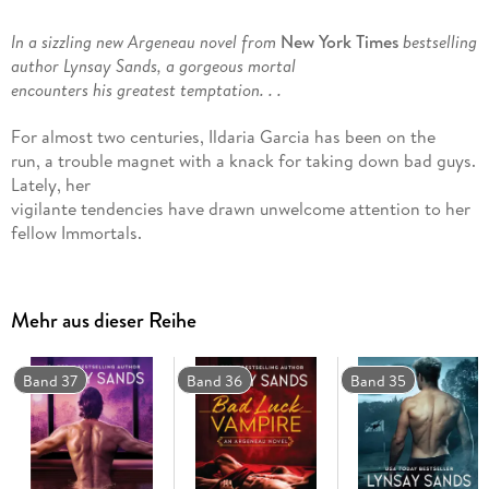
In a sizzling new Argeneau novel from
New York Times
bestselling
author Lynsay Sands, a gorgeous mortal
encounters his greatest temptation. . .
For almost two centuries, Ildaria Garcia has been on the
run, a trouble magnet with a knack for taking down bad guys.
Lately, her
vigilante tendencies have drawn unwelcome attention to her
fellow Immortals.
Forced to relocate, Ildaria is supposed to lay low in a new
town. Instead, she
quickly entangles herself with six and a half feet of muscular,
Mehr aus dieser Reihe
tattooed
trouble.
Band 37
Band 36
Band 35
Joshua James Simpson Guiscard, aka G. G. , knows a lot
about Immortals enough to make him wary. Yet from the
moment Ildaria walks into
his club, he feels desire stronger than anything he's known.