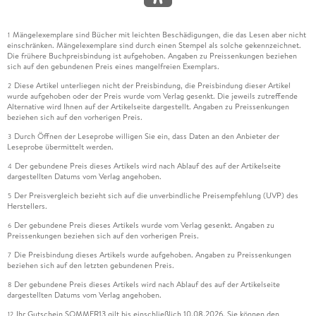
Mängelexemplare sind Bücher mit leichten Beschädigungen, die das Lesen aber nicht
1
einschränken. Mängelexemplare sind durch einen Stempel als solche gekennzeichnet.
Die frühere Buchpreisbindung ist aufgehoben. Angaben zu Preissenkungen beziehen
sich auf den gebundenen Preis eines mangelfreien Exemplars.
Diese Artikel unterliegen nicht der Preisbindung, die Preisbindung dieser Artikel
2
wurde aufgehoben oder der Preis wurde vom Verlag gesenkt. Die jeweils zutreffende
Alternative wird Ihnen auf der Artikelseite dargestellt. Angaben zu Preissenkungen
beziehen sich auf den vorherigen Preis.
Durch Öffnen der Leseprobe willigen Sie ein, dass Daten an den Anbieter der
3
Leseprobe übermittelt werden.
Der gebundene Preis dieses Artikels wird nach Ablauf des auf der Artikelseite
4
dargestellten Datums vom Verlag angehoben.
Der Preisvergleich bezieht sich auf die unverbindliche Preisempfehlung (UVP) des
5
Herstellers.
Der gebundene Preis dieses Artikels wurde vom Verlag gesenkt. Angaben zu
6
Preissenkungen beziehen sich auf den vorherigen Preis.
Die Preisbindung dieses Artikels wurde aufgehoben. Angaben zu Preissenkungen
7
beziehen sich auf den letzten gebundenen Preis.
Der gebundene Preis dieses Artikels wird nach Ablauf des auf der Artikelseite
8
dargestellten Datums vom Verlag angehoben.
Ihr Gutschein SOMMER13 gilt bis einschließlich 10.08.2026. Sie können den
12