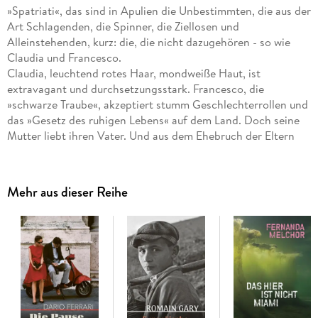
»Spatriati«, das sind in Apulien die Unbestimmten, die aus der
Art Schlagenden, die Spinner, die Ziellosen und
Alleinstehenden, kurz: die, die nicht dazugehören - so wie
Claudia und Francesco.
Claudia, leuchtend rotes Haar, mondweiße Haut, ist
extravagant und durchsetzungsstark. Francesco, die
»schwarze Traube«, akzeptiert stumm Geschlechterrollen und
das »Gesetz des ruhigen Lebens« auf dem Land. Doch seine
Mutter liebt ihren Vater. Und aus dem Ehebruch der Eltern
entsteht eine ungleiche Freundschaft: Er verehrt sie
abgöttisch, sie behandelt ihn wie den kleinen Bruder. Sie ist
ihm stets zwei Schritte voraus, er sieht zu, wie sie an die
Mehr aus dieser Reihe
falschen Männer gerät. Ihr lässt die Provinz keine Luft zum
Atmen. Er ist den Traditionen Apuliens eng verbunden und
kann dort doch nicht er selbst sein. Francesco folgt Claudia
nach Berlin, wo ihn grenzenlose, auch sexuelle Freiheit
erwartet - und neue Fremdheit.
Tastend erzählt Mario Desiati von einer Herkunft, die einen
nicht ohne Kratzer loslässt. Ein warmer, zarter Roman über
den Schmerz der Selbstbefreiung und den späten Mut, es