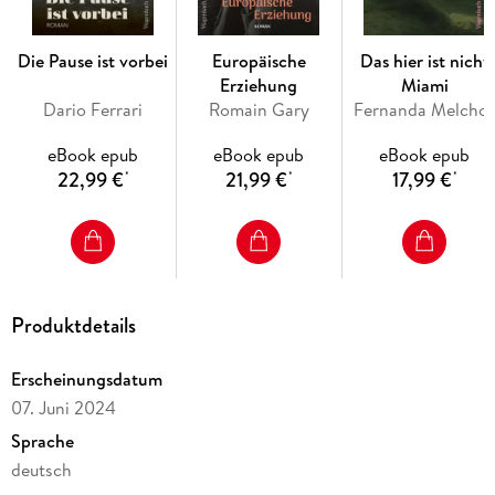
anders zu machen.
Die Pause ist vorbei
Europäische
Das hier ist nicht
Erziehung
Miami
Dario Ferrari
Romain Gary
Fernanda Melcho
eBook epub
eBook epub
eBook epub
22,99 €
21,99 €
17,99 €
*
*
*
Produktdetails
Erscheinungsdatum
07. Juni 2024
Sprache
deutsch