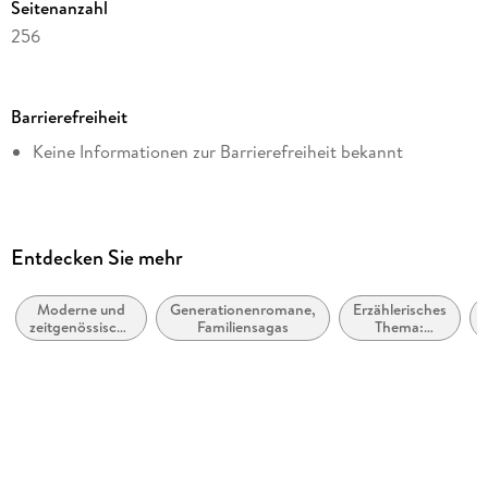
Seitenanzahl
256
Dateigröße
0,38 MB
Barrierefreiheit
Reihe
Keine Informationen zur Barrierefreiheit bekannt
Quartbuch
Autor/Autorin
Mario Desiati
Übersetzung
Entdecken Sie mehr
Martin Hallmannsecker
Moderne und
Generationenromane,
Erzählerisches
Verlag/Hersteller
zeitgenössische
Familiensagas
Thema:
Verlag Klaus Wagenbach
Belletristik:
Identität /
allgemein und
Zugehörigkeit
Kopierschutz
literarisch
ohne Kopierschutz
Family Sharing
Ja