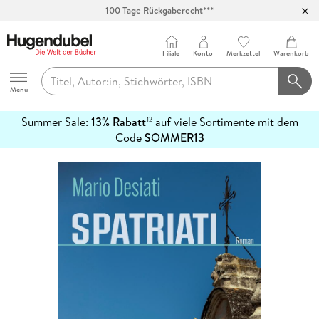
100 Tage Rückgaberecht***
Abholung in über 100 Filialen
Filiale
Konto
Merkzettel
Warenkorb
Hugendubel
Menu
Summer Sale:
13% Rabatt
auf viele Sortimente mit dem
12
mehr
Code
SOMMER13
erfahren