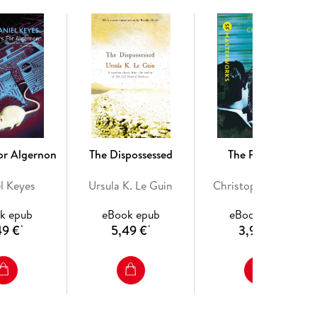
or Algernon
The Dispossessed
The Prestige
l Keyes
Ursula K. Le Guin
Christopher Priest
k epub
eBook epub
eBook epub
49 €
5,49 €
3,99 €
*
*
*