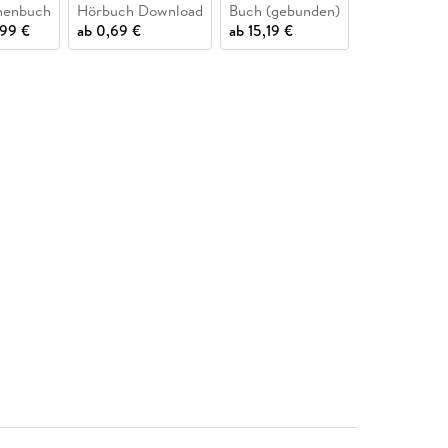
henbuch
Hörbuch Download
Buch (gebunden)
Buch (gehef
,99 €
ab
0,69 €
ab
15,19 €
11,95 €