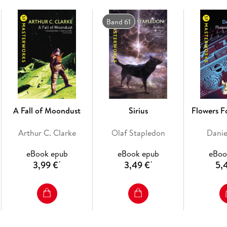
Band 61
A Fall of Moondust
Sirius
Flowers F
Arthur C. Clarke
Olaf Stapledon
Danie
eBook epub
eBook epub
eBoo
3,99 €
3,49 €
5,
*
*