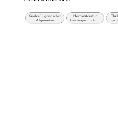
Kinder/Jugendliche:
Horrorliteratur,
Thril
Allgemeine
Geistergeschichten
Span
Interessen:
und
übernatürliche und
Übernatürliches
mythologische
Wesen