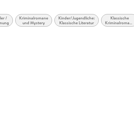
ler /
Kriminalromane
Kinder/Jugendliche:
Klassische
nung
und Mystery
Klassische Literatur
Kriminalroman
und Mystery