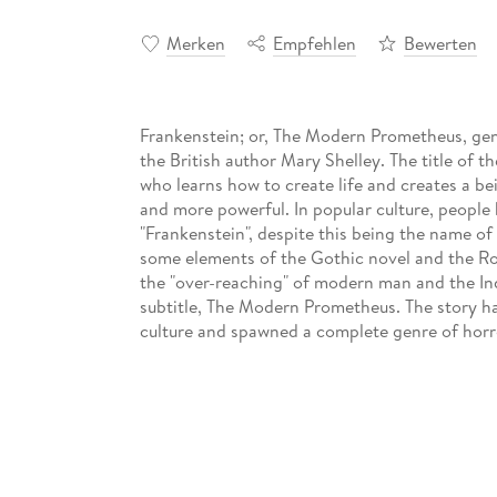
Merken
Empfehlen
Bewerten
Frankenstein; or, The Modern Prometheus, gene
the British author Mary Shelley. The title of th
who learns how to create life and creates a be
and more powerful. In popular culture, people 
"Frankenstein", despite this being the name of 
some elements of the Gothic novel and the Ro
the "over-reaching" of modern man and the Indu
subtitle, The Modern Prometheus. The story ha
culture and spawned a complete genre of horror
first fully realized science fiction novel.