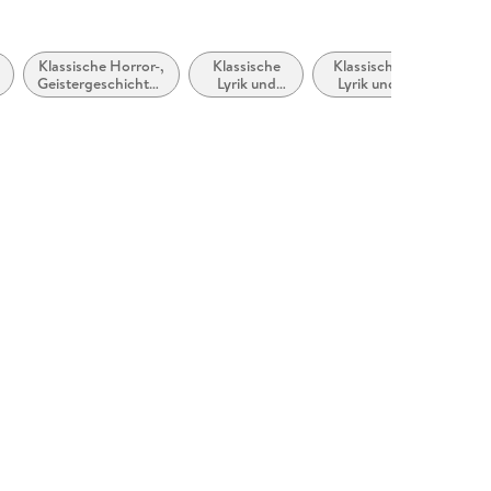
Klassische Horror-,
Klassische
Klassische
Scienc
e
Geistergeschichten
Lyrik und
Lyrik und
Fictio
und übernatürliche
Dichtung
Dichtung
Romane
(vor dem 20.
vor dem 20.
Jahrhundert)
Jahrhundert