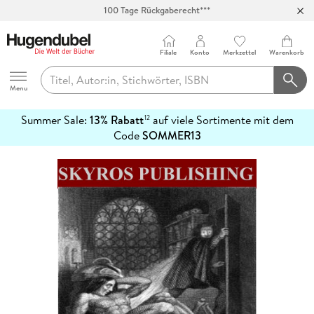
100 Tage Rückgaberecht***
Abholung in über 100 Filialen
Filiale
Konto
Merkzettel
Warenkorb
Hugendubel
Menu
Summer Sale:
13% Rabatt
auf viele Sortimente mit dem
12
mehr
Code
SOMMER13
erfahren