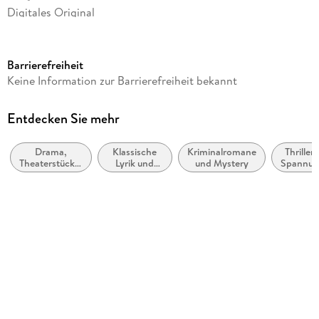
Digitales Original
Seitenanzahl
307
Barrierefreiheit
Reihe
Keine Information zur Barrierefreiheit bekannt
S.F. MASTERWORKS
Autor/Autorin
Entdecken Sie mehr
Mary Shelley
Drama,
Klassische
Kriminalromane
Thriller 
Verlag/Hersteller
Theaterstücke,
Lyrik und
und Mystery
Spannun
Charles River Editors
Drehbücher
Dichtung
(vor dem 20.
Kopierschutz
Jahrhundert)
ohne Kopierschutz
Family Sharing
Ja
Produktart
EBOOK
Dateiformat