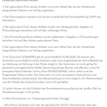
Leseprobe übermittelt werden.
Der gebundene Preis dieses Artikels wird nach Ablauf des auf der Artikelseite
4
dargestellten Datums vom Verlag angehoben.
Der Preisvergleich bezieht sich auf die unverbindliche Preisempfehlung (UVP) des
5
Herstellers.
Der gebundene Preis dieses Artikels wurde vom Verlag gesenkt. Angaben zu
6
Preissenkungen beziehen sich auf den vorherigen Preis.
Die Preisbindung dieses Artikels wurde aufgehoben. Angaben zu Preissenkungen
7
beziehen sich auf den letzten gebundenen Preis.
Der gebundene Preis dieses Artikels wird nach Ablauf des auf der Artikelseite
8
dargestellten Datums vom Verlag angehoben.
Ihr Gutschein SOMMER13 gilt bis einschließlich 10.08.2026. Sie können den
12
Gutschein ausschließlich online einlösen unter www.hugendubel.de. Keine Bestellung
zur Abholung mit Zahlung in der Filiale möglich. Der Gutschein ist nicht gültig für
gesetzlich preisgebundene Artikel (deutschsprachige Bücher und eBooks) sowie für
preisgebundene Kalender, tolino shine (4016621130466), tolino select und das
Hugendubel Hörbuch Abo. Der Gutschein ist nicht mit anderen Gutscheinen und
Geschenkkarten kombinierbar. Eine Barauszahlung ist nicht möglich. Ein Weiterverkauf
und der Handel des Gutscheincodes sind nicht gestattet.
Leider können wir die Echtheit der Kundenbewertung aufgrund der großen Zahl an
15
Einzelbewertungen nicht prüfen.
Alle Informationen zur Tiefpreisgarantie finden Sie
hier
16
Alle Preise verstehen sich inkl. der gesetzlichen MwSt. Informationen über den
*