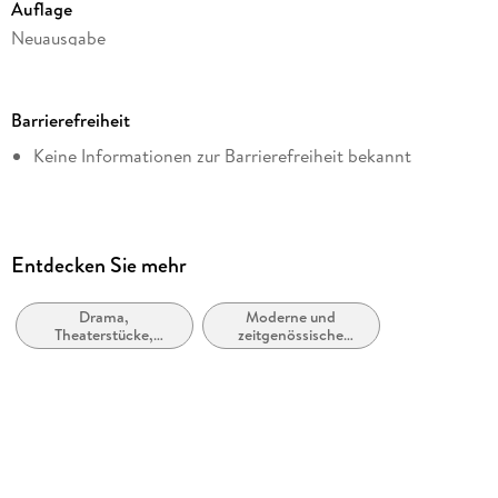
Auflage
Neuausgabe
Dateigröße
4,10 MB
Barrierefreiheit
Reihe
Keine Informationen zur Barrierefreiheit bekannt
hockebooks
Autor/Autorin
Michael Ende
Verlag/Hersteller
Entdecken Sie mehr
hockebooks
Drama,
Moderne und
Kopierschutz
Theaterstücke,
zeitgenössische
mit Adobe-DRM-Kopierschutz
Drehbücher
Belletristik: allgemein
und literarisch
Produktart
EBOOK
Dateiformat
EPUB