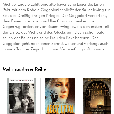
Michael Ende erzählt eine alte bayerische Legende: Einen
Pakt mit dem Kobold Goggolori schließt der Bauer Irwing zur
Zeit des Dreißigjährigen Krieges. Der Goggolori verspricht,
dem Bauern von allem im Überfluss zu schenken. Im
Gegenzug fordert er von Bauer Irwing jeweils den ersten Teil
der Ernte, des Viehs und des Glücks ein. Doch schon bald
sollen der Bauer und seine Frau den Pakt bereuen: Der
Goggolori geht noch einen Schritt weiter und verlangt auch
Irwings Tochter Zeipoth. In ihrer Verzweiflung ruft Irwings
Frau die Ullerin, die mit dunklen Mächten im Bunde steht, zu
Hilfe. Ein zerstörerischer Kampf zwischen magischen
Gewalten bahnt sich an.
Mehr aus dieser Reihe
»Ein Werk, das eindrucksvolle Wirkung macht. « (Münchner
Merkur)