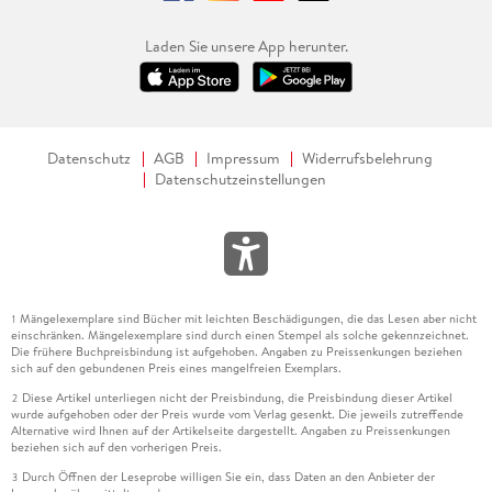
Laden Sie unsere App herunter.
Datenschutz
AGB
Impressum
Widerrufsbelehrung
Datenschutzeinstellungen
Mängelexemplare sind Bücher mit leichten Beschädigungen, die das Lesen aber nicht
1
einschränken. Mängelexemplare sind durch einen Stempel als solche gekennzeichnet.
Die frühere Buchpreisbindung ist aufgehoben. Angaben zu Preissenkungen beziehen
sich auf den gebundenen Preis eines mangelfreien Exemplars.
Diese Artikel unterliegen nicht der Preisbindung, die Preisbindung dieser Artikel
2
wurde aufgehoben oder der Preis wurde vom Verlag gesenkt. Die jeweils zutreffende
Alternative wird Ihnen auf der Artikelseite dargestellt. Angaben zu Preissenkungen
beziehen sich auf den vorherigen Preis.
Durch Öffnen der Leseprobe willigen Sie ein, dass Daten an den Anbieter der
3