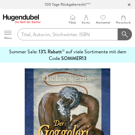
100 Tage Rückgaberecht***
Abholung in über 100 Filialen
Filiale
Konto
Merkzettel
Warenkorb
Hugendubel
Menu
Summer Sale:
13% Rabatt
auf viele Sortimente mit dem
12
mehr
Code
SOMMER13
erfahren