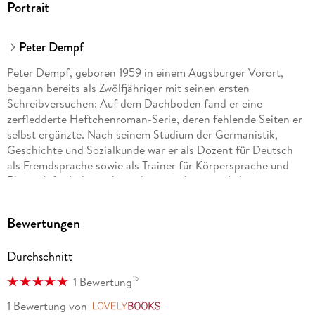
Portrait
Peter Dempf
Peter Dempf, geboren 1959 in einem Augsburger Vorort,
begann bereits als Zwölfjähriger mit seinen ersten
Schreibversuchen: Auf dem Dachboden fand er eine
zerfledderte Heftchenroman-Serie, deren fehlende Seiten er
selbst ergänzte. Nach seinem Studium der Germanistik,
Geschichte und Sozialkunde war er als Dozent für Deutsch
als Fremdsprache sowie als Trainer für Körpersprache und
Rhetorik für Industriebetriebe tätig, bevor er Lehrer an einem
Gymnasium wurde.
Bewertungen
Peter Dempfs Werke wurden mit zahlreichen Preisen
ausgezeichnet, wie 2001 mit dem »Kunstpreis des Landkreises
Durchschnitt
Augsburg für Literatur«, und auch die Augsburger Allgemeine
sagt: »Peter Dempf kann wunderbar erzählen. «
15
1 Bewertung
Peter Dempf lebt mit seiner Familie in Stadtbergen bei
1 Bewertung
von
LovelyBooks