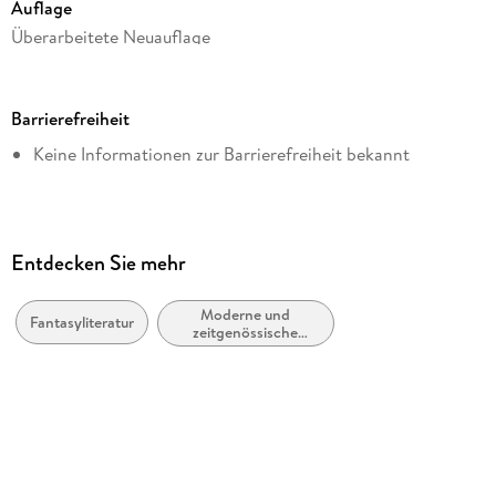
Auflage
Überarbeitete Neuauflage
Dateigröße
4,02 MB
Barrierefreiheit
Reihe
Keine Informationen zur Barrierefreiheit bekannt
hockebooks
Autor/Autorin
Peter Dempf
Verlag/Hersteller
Entdecken Sie mehr
hockebooks
Moderne und
Kopierschutz
Fantasyliteratur
zeitgenössische
mit Wasserzeichen versehen
Belletristik: allgemein
und literarisch
Produktart
EBOOK
Dateiformat
EPUB