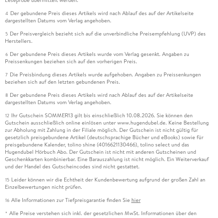
Leseprobe übermittelt werden.
Der gebundene Preis dieses Artikels wird nach Ablauf des auf der Artikelseite
4
dargestellten Datums vom Verlag angehoben.
Der Preisvergleich bezieht sich auf die unverbindliche Preisempfehlung (UVP) des
5
Herstellers.
Der gebundene Preis dieses Artikels wurde vom Verlag gesenkt. Angaben zu
6
Preissenkungen beziehen sich auf den vorherigen Preis.
Die Preisbindung dieses Artikels wurde aufgehoben. Angaben zu Preissenkungen
7
beziehen sich auf den letzten gebundenen Preis.
Der gebundene Preis dieses Artikels wird nach Ablauf des auf der Artikelseite
8
dargestellten Datums vom Verlag angehoben.
Ihr Gutschein SOMMER13 gilt bis einschließlich 10.08.2026. Sie können den
12
Gutschein ausschließlich online einlösen unter www.hugendubel.de. Keine Bestellung
zur Abholung mit Zahlung in der Filiale möglich. Der Gutschein ist nicht gültig für
gesetzlich preisgebundene Artikel (deutschsprachige Bücher und eBooks) sowie für
preisgebundene Kalender, tolino shine (4016621130466), tolino select und das
Hugendubel Hörbuch Abo. Der Gutschein ist nicht mit anderen Gutscheinen und
Geschenkkarten kombinierbar. Eine Barauszahlung ist nicht möglich. Ein Weiterverkauf
und der Handel des Gutscheincodes sind nicht gestattet.
Leider können wir die Echtheit der Kundenbewertung aufgrund der großen Zahl an
15
Einzelbewertungen nicht prüfen.
Alle Informationen zur Tiefpreisgarantie finden Sie
hier
16
Alle Preise verstehen sich inkl. der gesetzlichen MwSt. Informationen über den
*