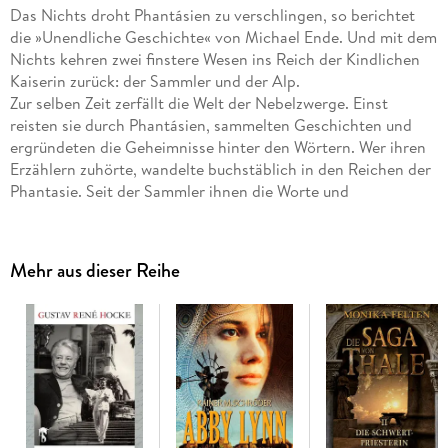
Das Nichts droht Phantásien zu verschlingen, so berichtet
die »Unendliche Geschichte« von Michael Ende. Und mit dem
Nichts kehren zwei finstere Wesen ins Reich der Kindlichen
Kaiserin zurück: der Sammler und der Alp.
Zur selben Zeit zerfällt die Welt der Nebelzwerge. Einst
reisten sie durch Phantásien, sammelten Geschichten und
ergründeten die Geheimnisse hinter den Wörtern. Wer ihren
Erzählern zuhörte, wandelte buchstäblich in den Reichen der
Phantasie. Seit der Sammler ihnen die Worte und
Erinnerungen stiehlt, ziehen sie nicht mehr durch Phantásien.
Kiray soll die Nebelzwerge vor dem Sammler retten.
Ausgerechnet sie, das Mädchen, dessen Zunge wohl nie die
Mehr aus dieser Reihe
Kraft der gesprochenen Worte zu wecken vermag. Denn
Kiray stottert. Die Einzige, die ihr helfen könnte, wäre wohl
die machtvolle Herrin der Wörter. Aber gibt es sie wirklich?
Und falls ja, wo verbirgt sie sich?
Auf die Suche nach der legendären Herrin erkundet Kiray die
wundersamsten Orte Phantásiens: das Grollgebirge, die
Stadt der Denker, das Kloster, das aus geschriebenen
Geschichten besteht . . . Dabei lebt das Mädchen in