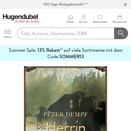
100 Tage Rückgaberecht***
Abholung in über 100 Filialen
Filiale
Konto
Merkzettel
Warenkorb
Hugendubel
Menu
Summer Sale:
13% Rabatt
auf viele Sortimente mit dem
12
mehr
Code
SOMMER13
erfahren