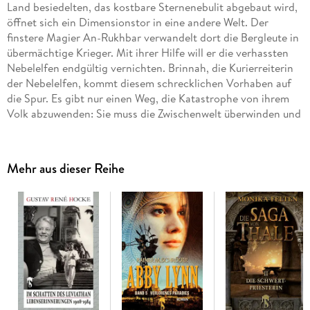
Land besiedelten, das kostbare Sternenebulit abgebaut wird,
öffnet sich ein Dimensionstor in eine andere Welt. Der
finstere Magier An-Rukhbar verwandelt dort die Bergleute in
übermächtige Krieger. Mit ihrer Hilfe will er die verhassten
Nebelelfen endgültig vernichten. Brinnah, die Kurierreiterin
der Nebelelfen, kommt diesem schrecklichen Vorhaben auf
die Spur. Es gibt nur einen Weg, die Katastrophe von ihrem
Volk abzuwenden: Sie muss die Zwischenwelt überwinden und
den Elfenkönig warnen. Doch in diesem Schattenreich lauern
Gefahren, die ihr Leben bedrohen - und Thale scheint für
immer verloren. Monika Felten kehrt noch einmal in die
Mehr aus dieser Reihe
geheimnisvolle Welt der Nebelelfen zurück und offenbart das
letzte Geheimnis der Saga von Thale.