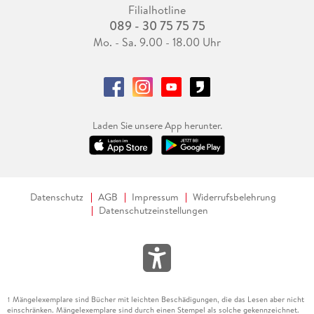
Filialhotline
089 - 30 75 75 75
Mo. - Sa. 9.00 - 18.00 Uhr
Laden Sie unsere App herunter.
Datenschutz
AGB
Impressum
Widerrufsbelehrung
Datenschutzeinstellungen
Mängelexemplare sind Bücher mit leichten Beschädigungen, die das Lesen aber nicht
1
einschränken. Mängelexemplare sind durch einen Stempel als solche gekennzeichnet.