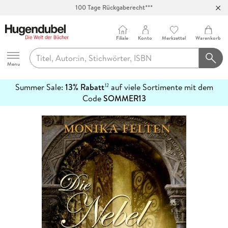
100 Tage Rückgaberecht***
Abholung in über 100 Filialen
Filiale
Konto
Merkzettel
Warenkorb
Hugendubel
Menu
Summer Sale:
13% Rabatt
auf viele Sortimente mit dem
12
mehr
Code
SOMMER13
erfahren