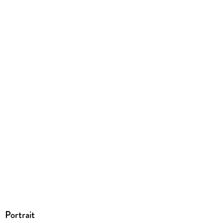
EPUB
ISBN
9783957512697
Portrait