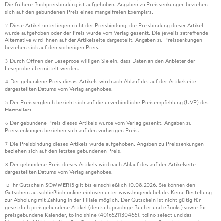
Die frühere Buchpreisbindung ist aufgehoben. Angaben zu Preissenkungen beziehen
sich auf den gebundenen Preis eines mangelfreien Exemplars.
Diese Artikel unterliegen nicht der Preisbindung, die Preisbindung dieser Artikel
2
wurde aufgehoben oder der Preis wurde vom Verlag gesenkt. Die jeweils zutreffende
Alternative wird Ihnen auf der Artikelseite dargestellt. Angaben zu Preissenkungen
beziehen sich auf den vorherigen Preis.
Durch Öffnen der Leseprobe willigen Sie ein, dass Daten an den Anbieter der
3
Leseprobe übermittelt werden.
Der gebundene Preis dieses Artikels wird nach Ablauf des auf der Artikelseite
4
dargestellten Datums vom Verlag angehoben.
Der Preisvergleich bezieht sich auf die unverbindliche Preisempfehlung (UVP) des
5
Herstellers.
Der gebundene Preis dieses Artikels wurde vom Verlag gesenkt. Angaben zu
6
Preissenkungen beziehen sich auf den vorherigen Preis.
Die Preisbindung dieses Artikels wurde aufgehoben. Angaben zu Preissenkungen
7
beziehen sich auf den letzten gebundenen Preis.
Der gebundene Preis dieses Artikels wird nach Ablauf des auf der Artikelseite
8
dargestellten Datums vom Verlag angehoben.
Ihr Gutschein SOMMER13 gilt bis einschließlich 10.08.2026. Sie können den
12
Gutschein ausschließlich online einlösen unter www.hugendubel.de. Keine Bestellung
zur Abholung mit Zahlung in der Filiale möglich. Der Gutschein ist nicht gültig für
gesetzlich preisgebundene Artikel (deutschsprachige Bücher und eBooks) sowie für
preisgebundene Kalender, tolino shine (4016621130466), tolino select und das