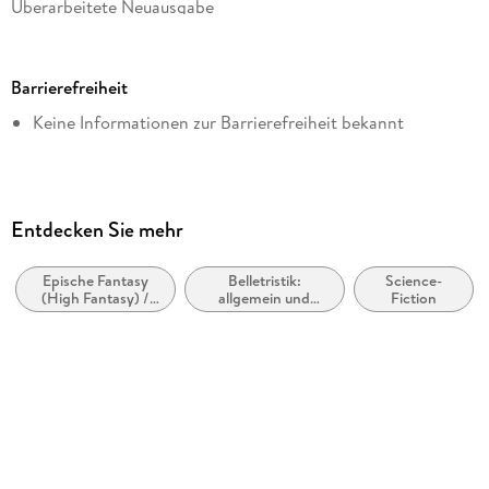
Überarbeitete Neuausgabe
Dateigröße
1,09 MB
Barrierefreiheit
Reihe
Keine Informationen zur Barrierefreiheit bekannt
hockebooks
Autor/Autorin
Monika Felten
Verlag/Hersteller
Entdecken Sie mehr
hockebooks
Epische Fantasy
Belletristik:
Science-
Kopierschutz
(High Fantasy) /
allgemein und
Fiction
mit Wasserzeichen versehen
Heroische Fantasy
literarisch, nicht
nach Genre
Family Sharing
Ja
Produktart
EBOOK
Dateiformat