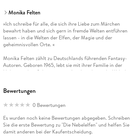
Monika Felten
»Ich schreibe für alle, die sich ihre Liebe zum Märchen
bewahrt haben und sich gern in fremde Welten entführen
lassen - in die Welten der Elfen, der Magie und der
geheimnisvollen Orte. «
Monika Felten zählt zu Deutschlands führenden Fantasy-
Autoren. Geboren 1965, lebt sie mit ihrer Familie in der
Holsteinischen Schweiz, einem Landstrich, wo die Welt der
Elfen, Feen und Druiden zwischen Wäldern, Seen und
Hünengräbern noch lebendig erscheint. Hier schreibt die
Bewertungen
erfolgreiche Autorin neben Fantasy-Romanen und
Jugendbüchern auch Kurzgeschichten und Beiträge für
0 Bewertungen
verschiedene Zeitschriften. Für ihre Werke »Elfenfeuer« und
»Die Macht des Elfenfeuers« erhielt sie 2002 und 2003
Es wurden noch keine Bewertungen abgegeben. Schreiben
jeweils den Deutschen Phantastik Preis als »Bester Roman
Sie die erste Bewertung zu "Die Nebelelfen" und helfen Sie
National«.
damit anderen bei der Kaufentscheidung.