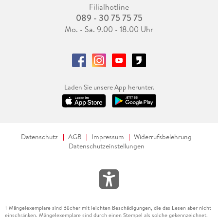
Filialhotline
089 - 30 75 75 75
Mo. - Sa. 9.00 - 18.00 Uhr
Laden Sie unsere App herunter.
Datenschutz
AGB
Impressum
Widerrufsbelehrung
Datenschutzeinstellungen
Mängelexemplare sind Bücher mit leichten Beschädigungen, die das Lesen aber nicht
1
einschränken. Mängelexemplare sind durch einen Stempel als solche gekennzeichnet.