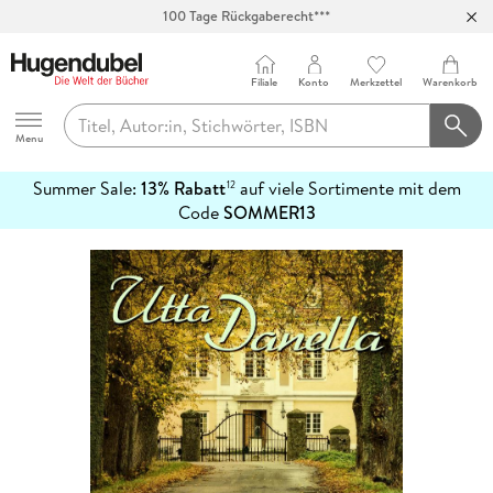
100 Tage Rückgaberecht***
Abholung in über 100 Filialen
Filiale
Konto
Merkzettel
Warenkorb
Hugendubel
Menu
Summer Sale:
13% Rabatt
auf viele Sortimente mit dem
12
mehr
Code
SOMMER13
erfahren