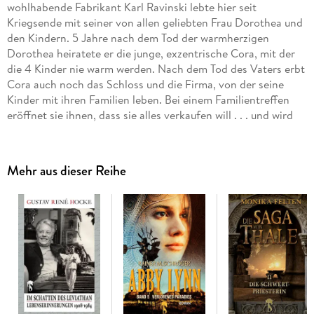
wohlhabende Fabrikant Karl Ravinski lebte hier seit
Kriegsende mit seiner von allen geliebten Frau Dorothea und
den Kindern. 5 Jahre nach dem Tod der warmherzigen
Dorothea heiratete er die junge, exzentrische Cora, mit der
die 4 Kinder nie warm werden. Nach dem Tod des Vaters erbt
Cora auch noch das Schloss und die Firma, von der seine
Kinder mit ihren Familien leben. Bei einem Familientreffen
eröffnet sie ihnen, dass sie alles verkaufen will . . . und wird
am nächsten Morgen erschossen aufgefunden. Dass
Kommissar Graf aus Frankfurt die Familienmitglieder
verdächtigt, ist nicht verwunderlich. Irene kann nicht
Mehr aus dieser Reihe
glauben, dass ihre Geschwister den Mord verübt haben
sollen. Sie findet den alten schwarzen Spiegel wieder, der laut
ihrer Mutter immer die Wahrheit sagte . . . auch dieses Mal?