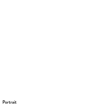
9783957513489
Portrait