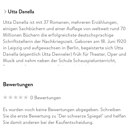
Utta Danella
Utta Danella ist mit 37 Romanen, mehreren Erzählungen,
einigen Sachbüchern und einer Auflage von weltweit rund 70
Millionen Büchern die erfolgreichste deutschsprachige
Schriftstellerin der Nachkriegszeit. Geboren am 18. Juni 1920
in Leipzig und aufgewachsen in Berlin, begeisterte sich Utta
Danella (eigentlich Utta Denneler) früh für Theater, Oper und
Musik und nahm neben der Schule Schauspielunterricht,
Tanz- und Gesangstunden. Schon als 14-Jährige versuchte sie
sich heimlich an einem ersten Roman. Nach dem Abitur
schrieb sie Beiträge für verschiedene Zeitungen und für den
Bewertungen
Rundfunk. Sie zog später nach München und veröffentlichte
1956 ihren ersten Roman Alle Sterne vom Himmel, nachdem
0 Bewertungen
das ursprünglich über 1000 Seiten umfassende Manuskript
um die Hälfte gekürzt worden war. Obwohl sich nur ein
Es wurden noch keine Bewertungen abgegeben. Schreiben
bescheidener Erfolg einstellte, drängte Verleger Franz
Sie die erste Bewertung zu "Der schwarze Spiegel" und helfen
Schneekluth die Autorin, für die er auch das Pseudonym
Sie damit anderen bei der Kaufentscheidung.
erfand, ihre schriftstellerische Arbeit fortzusetzen. Und mit