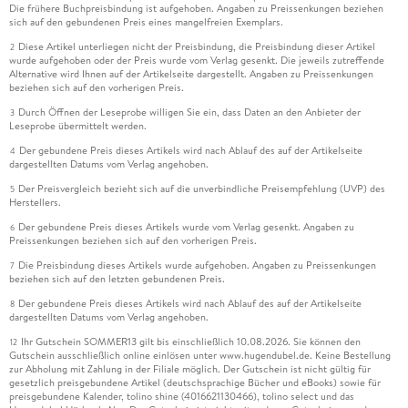
Die frühere Buchpreisbindung ist aufgehoben. Angaben zu Preissenkungen beziehen
sich auf den gebundenen Preis eines mangelfreien Exemplars.
Diese Artikel unterliegen nicht der Preisbindung, die Preisbindung dieser Artikel
2
wurde aufgehoben oder der Preis wurde vom Verlag gesenkt. Die jeweils zutreffende
Alternative wird Ihnen auf der Artikelseite dargestellt. Angaben zu Preissenkungen
beziehen sich auf den vorherigen Preis.
Durch Öffnen der Leseprobe willigen Sie ein, dass Daten an den Anbieter der
3
Leseprobe übermittelt werden.
Der gebundene Preis dieses Artikels wird nach Ablauf des auf der Artikelseite
4
dargestellten Datums vom Verlag angehoben.
Der Preisvergleich bezieht sich auf die unverbindliche Preisempfehlung (UVP) des
5
Herstellers.
Der gebundene Preis dieses Artikels wurde vom Verlag gesenkt. Angaben zu
6
Preissenkungen beziehen sich auf den vorherigen Preis.
Die Preisbindung dieses Artikels wurde aufgehoben. Angaben zu Preissenkungen
7
beziehen sich auf den letzten gebundenen Preis.
Der gebundene Preis dieses Artikels wird nach Ablauf des auf der Artikelseite
8
dargestellten Datums vom Verlag angehoben.
Ihr Gutschein SOMMER13 gilt bis einschließlich 10.08.2026. Sie können den
12
Gutschein ausschließlich online einlösen unter www.hugendubel.de. Keine Bestellung
zur Abholung mit Zahlung in der Filiale möglich. Der Gutschein ist nicht gültig für
gesetzlich preisgebundene Artikel (deutschsprachige Bücher und eBooks) sowie für
preisgebundene Kalender, tolino shine (4016621130466), tolino select und das