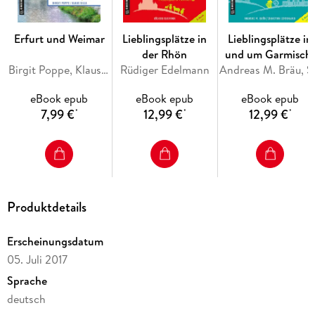
Erfurt und Weimar
Lieblingsplätze in
Lieblingsplätze in
der Rhön
und um Garmisch
Birgit Poppe, Klaus Silla
Rüdiger Edelmann
Partenkirchen
Andreas M. 
eBook epub
eBook epub
eBook epub
7,99 €
12,99 €
12,99 €
*
*
*
Produktdetails
Erscheinungsdatum
05. Juli 2017
Sprache
deutsch