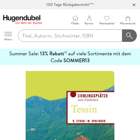
100 Tage Rückgaberecht***
Abholung in über 100 Filialen
Filiale
Konto
Merkzettel
Warenkorb
Hugendubel
Menu
Summer Sale:
13% Rabatt
auf viele Sortimente mit dem
12
mehr
Code
SOMMER13
erfahren