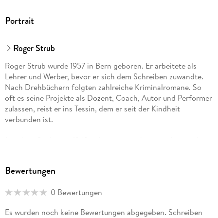
Portrait
Roger Strub
Roger Strub wurde 1957 in Bern geboren. Er arbeitete als
Lehrer und Werber, bevor er sich dem Schreiben zuwandte.
Nach Drehbüchern folgten zahlreiche Kriminalromane. So
oft es seine Projekte als Dozent, Coach, Autor und Performer
zulassen, reist er ins Tessin, dem er seit der Kindheit
verbunden ist.
Matthias Spalinger, 1963 in Lausanne geboren, arbeitet als
Geschäftsführer eines Behindertenverbandes. Als
passionierter Fotograf hat er sich auf die Bereiche Tourismus
Bewertungen
und Reise spezialisiert.
0 Bewertungen
Roger Strub wurde 1957 in Bern geboren. Er arbeitete als
Lehrer und Werber, bevor er sich dem Schreiben zuwandte.
Es wurden noch keine Bewertungen abgegeben. Schreiben
Nach Drehbüchern folgten zahlreiche Kriminalromane. So