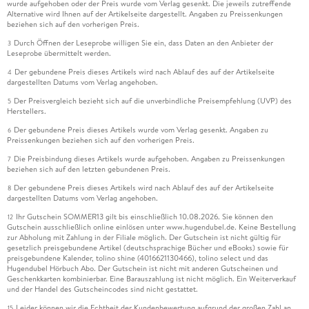
wurde aufgehoben oder der Preis wurde vom Verlag gesenkt. Die jeweils zutreffende
Alternative wird Ihnen auf der Artikelseite dargestellt. Angaben zu Preissenkungen
beziehen sich auf den vorherigen Preis.
Durch Öffnen der Leseprobe willigen Sie ein, dass Daten an den Anbieter der
3
Leseprobe übermittelt werden.
Der gebundene Preis dieses Artikels wird nach Ablauf des auf der Artikelseite
4
dargestellten Datums vom Verlag angehoben.
Der Preisvergleich bezieht sich auf die unverbindliche Preisempfehlung (UVP) des
5
Herstellers.
Der gebundene Preis dieses Artikels wurde vom Verlag gesenkt. Angaben zu
6
Preissenkungen beziehen sich auf den vorherigen Preis.
Die Preisbindung dieses Artikels wurde aufgehoben. Angaben zu Preissenkungen
7
beziehen sich auf den letzten gebundenen Preis.
Der gebundene Preis dieses Artikels wird nach Ablauf des auf der Artikelseite
8
dargestellten Datums vom Verlag angehoben.
Ihr Gutschein SOMMER13 gilt bis einschließlich 10.08.2026. Sie können den
12
Gutschein ausschließlich online einlösen unter www.hugendubel.de. Keine Bestellung
zur Abholung mit Zahlung in der Filiale möglich. Der Gutschein ist nicht gültig für
gesetzlich preisgebundene Artikel (deutschsprachige Bücher und eBooks) sowie für
preisgebundene Kalender, tolino shine (4016621130466), tolino select und das
Hugendubel Hörbuch Abo. Der Gutschein ist nicht mit anderen Gutscheinen und
Geschenkkarten kombinierbar. Eine Barauszahlung ist nicht möglich. Ein Weiterverkauf
und der Handel des Gutscheincodes sind nicht gestattet.
Leider können wir die Echtheit der Kundenbewertung aufgrund der großen Zahl an
15