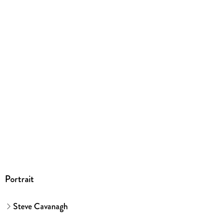
Produktart
EBOOK
Dateiformat
EPUB
ISBN
9783641327750
Portrait
Steve Cavanagh