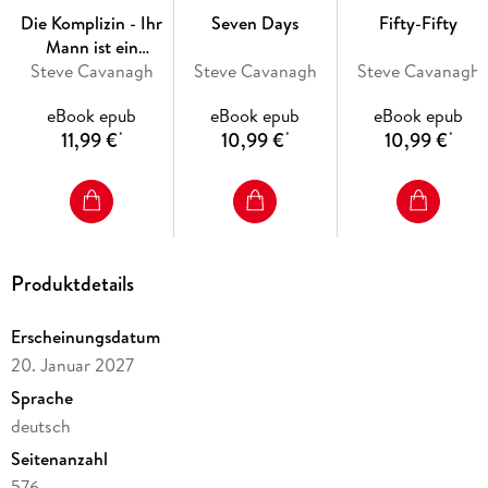
Die Komplizin - Ihr
Seven Days
Fifty-Fifty
Mann ist ein
Serienkiller. Was ist
Steve Cavanagh
Steve Cavanagh
Steve Cavanagh
sie - Täterin oder
eBook epub
eBook epub
eBook epub
Opfer?
11,99 €
10,99 €
10,99 €
*
*
*
Produktdetails
Erscheinungsdatum
20. Januar 2027
Sprache
deutsch
Seitenanzahl
576