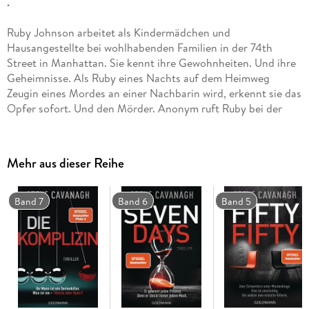
.
Ruby Johnson arbeitet als Kindermädchen und
Hausangestellte bei wohlhabenden Familien in der 74th
Street in Manhattan. Sie kennt ihre Gewohnheiten. Und ihre
Geheimnisse. Als Ruby eines Nachts auf dem Heimweg
Zeugin eines Mordes an einer Nachbarin wird, erkennt sie das
Opfer sofort. Und den Mörder. Anonym ruft Ruby bei der
Polizei an und beschuldigt John Jackson der Tat. Jackson ist
ein unbescholtener Familienvater, guter Nachbar, treuer
Ehemann - und ein eiskalter Killer? Der New Yorker Anwalt
Mehr aus dieser Reihe
Eddie Flynn übernimmt die Verteidigung, obwohl alle von
Jacksons Schuld überzeugt sind. Niemand ahnt, dass Ruby
einen perfiden Plan verfolgt, für den sie über Leichen geht.
Band 7
Band 6
Band 5
Und es wird nicht der letzte Mord sein, in den diese Zeugin
verwickelt ist . . .