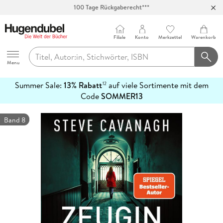
100 Tage Rückgaberecht***
Abholung in über 100 Filialen
Filiale
Konto
Merkzettel
Warenkorb
Hugendubel
Menu
Summer Sale:
13% Rabatt
auf viele Sortimente mit dem
12
mehr
Code
SOMMER13
erfahren
Band 8