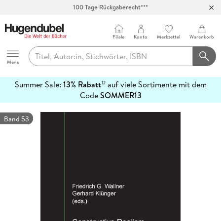
100 Tage Rückgaberecht***
Abholung in über 100 Filialen
Filiale
Konto
Merkzettel
Warenkorb
Hugendubel
Menu
Summer Sale:
13% Rabatt
auf viele Sortimente mit dem
12
mehr
Code
SOMMER13
erfahren
Band 53