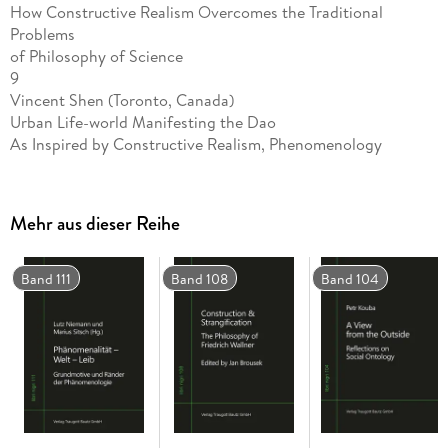
How Constructive Realism Overcomes the Traditional
Problems
of Philosophy of Science
9
Vincent Shen (Toronto, Canada)
Urban Life-world Manifesting the Dao
As Inspired by Constructive Realism, Phenomenology
and Chinese Philosophy
27
Hugo Renato Ochoa Disselkoen (Valparaíso, Chile)
Mehr aus dieser Reihe
Konstruktiver Realismus
47
Nicole Holzenthal (Oviedo, Spain)
Band 111
Band 108
Band 104
Culturally different Presuppositions of Ethics and Moral
doctrines
Islam and the West
57
Gerhard Klünger (Vienna, Austria)
Epistemology and Freedom of Thinking
77