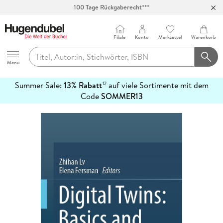
100 Tage Rückgaberecht***
Abholung in über 100 Filialen
Filiale
Konto
Merkzettel
Warenkorb
Hugendubel
Menu
Summer Sale:
13% Rabatt
auf viele Sortimente mit dem
12
mehr
Code
SOMMER13
erfahren