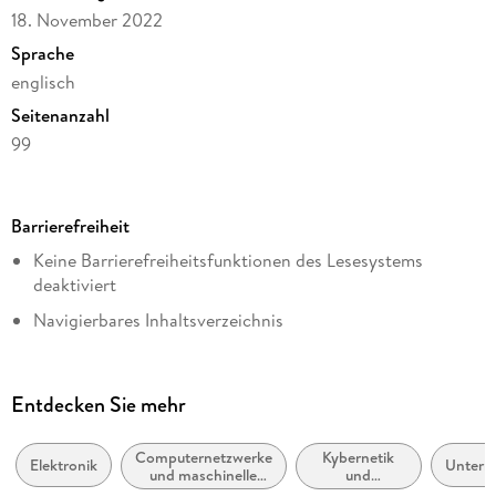
18. November 2022
Sprache
englisch
Seitenanzahl
99
Dateigröße
3,20 MB
Barrierefreiheit
Reihe
Keine Barrierefreiheitsfunktionen des Lesesystems
Computer Science
deaktiviert
Herausgegeben von
Navigierbares Inhaltsverzeichnis
Zhihan Lv, Elena Fersman
Logische Lesereihenfolge eingehalten
Verlag/Hersteller
Kurze Alternativtexte (z.B. für Abbildungen) vorhanden
Springer International Publishing
Entdecken Sie mehr
Inhalt auch ohne Farbwahrnehmung verständlich
Kopierschutz
dargestellt
mit Wasserzeichen versehen
Computernetzwerke
Kybernetik
Elektronik
Untern
und maschinelle
und
Hoher Farbkontrast für bessere Lesbarkeit
Produktart
Kommunikation
Systemtheorie