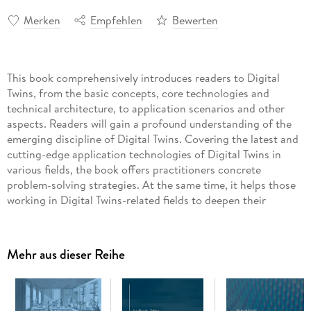
Merken
Empfehlen
Bewerten
This book comprehensively introduces readers to Digital
Twins, from the basic concepts, core technologies and
technical architecture, to application scenarios and other
aspects. Readers will gain a profound understanding of the
emerging discipline of Digital Twins. Covering the latest and
cutting-edge application technologies of Digital Twins in
various fields, the book offers practitioners concrete
problem-solving strategies. At the same time, it helps those
working in Digital Twins-related fields to deepen their
understanding of the industry and enhance their professional
knowledge and skills. Given its scope, the book can also be
used as teaching material or a reference book for teachers
Mehr aus dieser Reihe
and students of product design, industrial design, design
management, design marketing and related disciplines at
colleges and universities. Covering a variety of
groundbreaking Digital Twins technologies, it can also