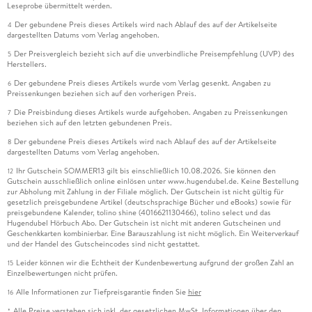
Leseprobe übermittelt werden.
Der gebundene Preis dieses Artikels wird nach Ablauf des auf der Artikelseite
4
dargestellten Datums vom Verlag angehoben.
Der Preisvergleich bezieht sich auf die unverbindliche Preisempfehlung (UVP) des
5
Herstellers.
Der gebundene Preis dieses Artikels wurde vom Verlag gesenkt. Angaben zu
6
Preissenkungen beziehen sich auf den vorherigen Preis.
Die Preisbindung dieses Artikels wurde aufgehoben. Angaben zu Preissenkungen
7
beziehen sich auf den letzten gebundenen Preis.
Der gebundene Preis dieses Artikels wird nach Ablauf des auf der Artikelseite
8
dargestellten Datums vom Verlag angehoben.
Ihr Gutschein SOMMER13 gilt bis einschließlich 10.08.2026. Sie können den
12
Gutschein ausschließlich online einlösen unter www.hugendubel.de. Keine Bestellung
zur Abholung mit Zahlung in der Filiale möglich. Der Gutschein ist nicht gültig für
gesetzlich preisgebundene Artikel (deutschsprachige Bücher und eBooks) sowie für
preisgebundene Kalender, tolino shine (4016621130466), tolino select und das
Hugendubel Hörbuch Abo. Der Gutschein ist nicht mit anderen Gutscheinen und
Geschenkkarten kombinierbar. Eine Barauszahlung ist nicht möglich. Ein Weiterverkauf
und der Handel des Gutscheincodes sind nicht gestattet.
Leider können wir die Echtheit der Kundenbewertung aufgrund der großen Zahl an
15
Einzelbewertungen nicht prüfen.
Alle Informationen zur Tiefpreisgarantie finden Sie
hier
16
Alle Preise verstehen sich inkl. der gesetzlichen MwSt. Informationen über den
*