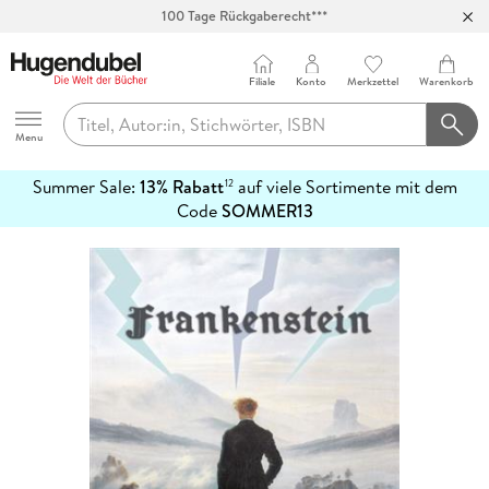
100 Tage Rückgaberecht***
Abholung in über 100 Filialen
Filiale
Konto
Merkzettel
Warenkorb
Hugendubel
Menu
Summer Sale:
13% Rabatt
auf viele Sortimente mit dem
12
mehr
Code
SOMMER13
erfahren