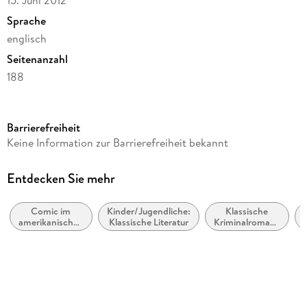
Sprache
englisch
Seitenanzahl
188
Dateigröße
1,53 MB
Barrierefreiheit
Reihe
Keine Information zur Barrierefreiheit bekannt
S.F. MASTERWORKS
Autor/Autorin
Entdecken Sie mehr
Mary Shelley
Comic im
Kinder/Jugendliche:
Klassische
Verlag/Hersteller
amerikanischen
Klassische Literatur
Kriminalromane
Max Bollinger
Stil bzw.
und Mystery
Tradition
Kopierschutz
mit Adobe-DRM-Kopierschutz
Family Sharing
Ja