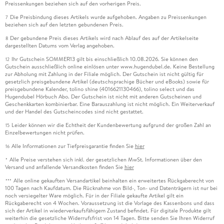
Preissenkungen beziehen sich auf den vorherigen Preis.
Die Preisbindung dieses Artikels wurde aufgehoben. Angaben zu Preissenkungen
7
beziehen sich auf den letzten gebundenen Preis.
Der gebundene Preis dieses Artikels wird nach Ablauf des auf der Artikelseite
8
dargestellten Datums vom Verlag angehoben.
Ihr Gutschein SOMMER13 gilt bis einschließlich 10.08.2026. Sie können den
12
Gutschein ausschließlich online einlösen unter www.hugendubel.de. Keine Bestellung
zur Abholung mit Zahlung in der Filiale möglich. Der Gutschein ist nicht gültig für
gesetzlich preisgebundene Artikel (deutschsprachige Bücher und eBooks) sowie für
preisgebundene Kalender, tolino shine (4016621130466), tolino select und das
Hugendubel Hörbuch Abo. Der Gutschein ist nicht mit anderen Gutscheinen und
Geschenkkarten kombinierbar. Eine Barauszahlung ist nicht möglich. Ein Weiterverkauf
und der Handel des Gutscheincodes sind nicht gestattet.
Leider können wir die Echtheit der Kundenbewertung aufgrund der großen Zahl an
15
Einzelbewertungen nicht prüfen.
Alle Informationen zur Tiefpreisgarantie finden Sie
hier
16
Alle Preise verstehen sich inkl. der gesetzlichen MwSt. Informationen über den
*
Versand und anfallende Versandkosten finden Sie
hier
Alle online gekauften Versandartikel beinhalten ein erweitertes Rückgaberecht von
***
100 Tagen nach Kaufdatum. Die Rücknahme von Bild-, Ton- und Datenträgern ist nur bei
noch versiegelter Ware möglich. Für in der Filiale gekaufte Artikel gilt ein
Rückgaberecht von 4 Wochen. Voraussetzung ist die Vorlage des Kassenbons und dass
sich der Artikel in wiederverkaufsfähigem Zustand befindet. Für digitale Produkte gilt
weiterhin die gesetzliche Widerrufsfrist von 14 Tagen. Bitte senden Sie Ihren Widerruf