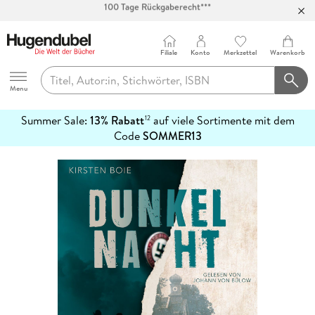
Abholung in über 100 Filialen
Filiale
Konto
Merkzettel
Warenkorb
Hugendubel
Menu
Summer Sale:
13% Rabatt
auf viele Sortimente mit dem
12
mehr
Code
SOMMER13
erfahren