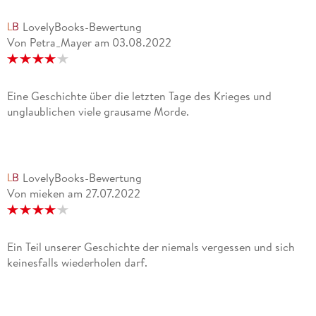
wichtig: Zum einen, dass Literatur für Kinder immer auch
LovelyBooks-Bewertung
Literatur sein sollte; zum anderen, dass darüber nicht
Von Petra_Mayer
am
03.08.2022
vergessen wird, an wen sie sich richtet, dass sie also Literatur
für Kinder ist: "Bei dem Spagat zwischen beiden
Anforderungen rutsche ich sicherlich einmal mehr zur einen,
einmal zur anderen Seite hin aus. Aber hier die richtige
Eine Geschichte über die letzten Tage des Krieges und
Balance zu suchen, ist es gerade, was das Schreiben für
unglaublichen viele grausame Morde.
Kinder für mich so aufregend macht."
2007 wurde Kirsten Boie für ihr Gesamtwerk mit dem
Sonderpreis des Deutschen Jugendliteraturpreises
LovelyBooks-Bewertung
ausgezeichnet.
Von mieken
am
27.07.2022
2015 gründet Kirsten Boie die Möwenweg-Stiftung, um
Kindern in Swasiland zu helfen.
Ein Teil unserer Geschichte der niemals vergessen und sich
keinesfalls wiederholen darf.