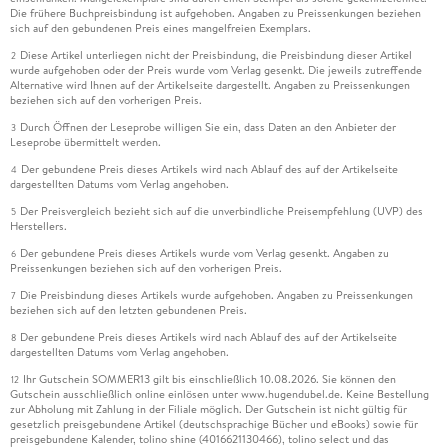
Die frühere Buchpreisbindung ist aufgehoben. Angaben zu Preissenkungen beziehen
sich auf den gebundenen Preis eines mangelfreien Exemplars.
Diese Artikel unterliegen nicht der Preisbindung, die Preisbindung dieser Artikel
2
wurde aufgehoben oder der Preis wurde vom Verlag gesenkt. Die jeweils zutreffende
Alternative wird Ihnen auf der Artikelseite dargestellt. Angaben zu Preissenkungen
beziehen sich auf den vorherigen Preis.
Durch Öffnen der Leseprobe willigen Sie ein, dass Daten an den Anbieter der
3
Leseprobe übermittelt werden.
Der gebundene Preis dieses Artikels wird nach Ablauf des auf der Artikelseite
4
dargestellten Datums vom Verlag angehoben.
Der Preisvergleich bezieht sich auf die unverbindliche Preisempfehlung (UVP) des
5
Herstellers.
Der gebundene Preis dieses Artikels wurde vom Verlag gesenkt. Angaben zu
6
Preissenkungen beziehen sich auf den vorherigen Preis.
Die Preisbindung dieses Artikels wurde aufgehoben. Angaben zu Preissenkungen
7
beziehen sich auf den letzten gebundenen Preis.
Der gebundene Preis dieses Artikels wird nach Ablauf des auf der Artikelseite
8
dargestellten Datums vom Verlag angehoben.
Ihr Gutschein SOMMER13 gilt bis einschließlich 10.08.2026. Sie können den
12
Gutschein ausschließlich online einlösen unter www.hugendubel.de. Keine Bestellung
zur Abholung mit Zahlung in der Filiale möglich. Der Gutschein ist nicht gültig für
gesetzlich preisgebundene Artikel (deutschsprachige Bücher und eBooks) sowie für
preisgebundene Kalender, tolino shine (4016621130466), tolino select und das