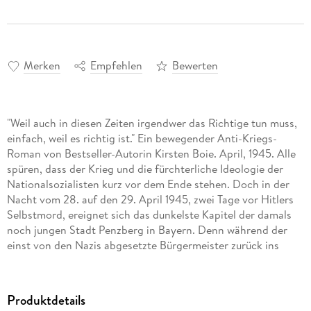
Merken
Empfehlen
Bewerten
"Weil auch in diesen Zeiten irgendwer das Richtige tun muss,
einfach, weil es richtig ist." Ein bewegender Anti-Kriegs-
Roman von Bestseller-Autorin Kirsten Boie. April, 1945. Alle
spüren, dass der Krieg und die fürchterliche Ideologie der
Nationalsozialisten kurz vor dem Ende stehen. Doch in der
Nacht vom 28. auf den 29. April 1945, zwei Tage vor Hitlers
Selbstmord, ereignet sich das dunkelste Kapitel der damals
noch jungen Stadt Penzberg in Bayern. Denn während der
einst von den Nazis abgesetzte Bürgermeister zurück ins
Rathaus zieht, erlässt die Wehrmacht den Befehl, alle
Widerständler sofort hinzurichten. Und zwischen allen
Fronten stehen die Jugendlichen Marie, Schorsch und Gustl.
Produktdetails