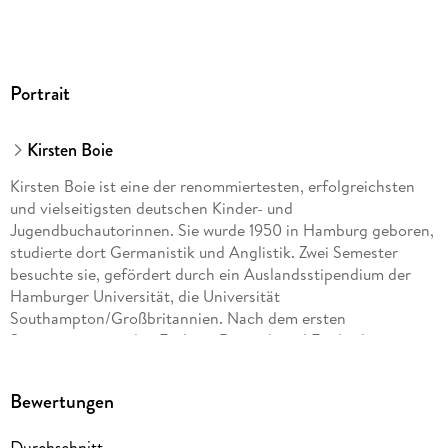
Portrait
Kirsten Boie
Kirsten Boie ist eine der renommiertesten, erfolgreichsten
und vielseitigsten deutschen Kinder- und
Jugendbuchautorinnen. Sie wurde 1950 in Hamburg geboren,
studierte dort Germanistik und Anglistik. Zwei Semester
besuchte sie, gefördert durch ein Auslandsstipendium der
Hamburger Universität, die Universität
Southampton/Großbritannien. Nach dem ersten
Staatsexamen in den Fächern Deutsch und Englisch
promovierte sie im Fach Literaturwissenschaft über die frühe
Prosa Bertolt Brechts. Sie arbeitete als Lehrerin in einem
Bewertungen
Gymnasium, wechselte auf eigenen Wunsch später an eine
Gesamtschule. 1983 adoptierte sie mit ihrem Mann ihr erstes