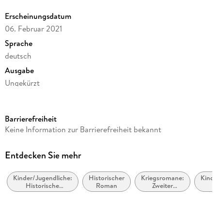
Erscheinungsdatum
06. Februar 2021
Sprache
deutsch
Ausgabe
Ungekürzt
Dateigröße
98,76 MB
Barrierefreiheit
Laufzeit
Keine Information zur Barrierefreiheit bekannt
149 Minuten
Altersempfehlung
Entdecken Sie mehr
von 15 bis 99 Jahren
Kinder/Jugendliche:
Historischer
Kriegsromane:
Kinde
Autor/Autorin
Historische
Roman
Zweiter
M
Kirsten Boie
Romane
Weltkrieg
Krie
Sprecher/Sprecherin