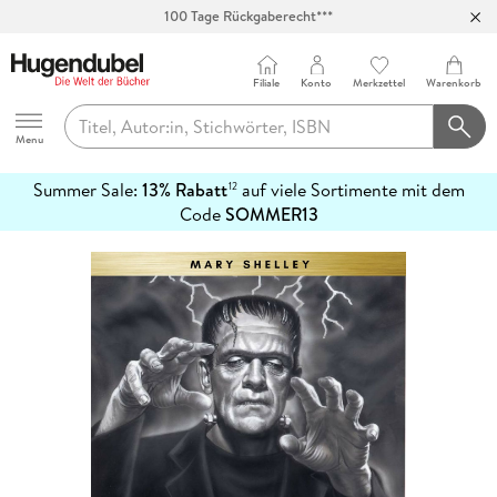
100 Tage Rückgaberecht***
Abholung in über 100 Filialen
Filiale
Konto
Merkzettel
Warenkorb
Hugendubel
Menu
Summer Sale:
13% Rabatt
auf viele Sortimente mit dem
12
mehr
Code
SOMMER13
erfahren