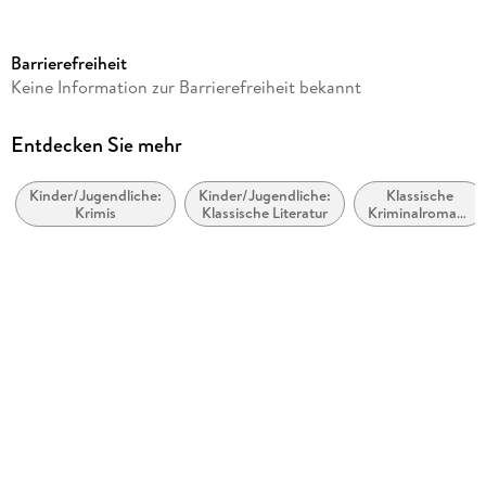
Dateigröße
256,43 MB
Barrierefreiheit
Laufzeit
Keine Information zur Barrierefreiheit bekannt
477 Minuten
Reihe
Entdecken Sie mehr
S.F. MASTERWORKS
Kinder/Jugendliche:
Kinder/Jugendliche:
Klassische
Autor/Autorin
Krimis
Klassische Literatur
Kriminalromane
Mary Shelley
und Mystery
Sprecher/Sprecherin
Erica Collins
Verlag/Hersteller
Oregan Publishing
Family Sharing
Ja
Produktart
MP3 format