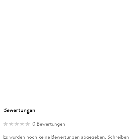
Dateiformat
MP3
Audioinhalt
Hörbuch
GTIN
9782900999370
Bewertungen
0 Bewertungen
Es wurden noch keine Bewertungen abgegeben. Schreiben